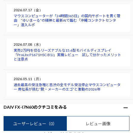
2026.07.17（金）
マウスコンピューターが「24時間365日」の国内サポートを貫く理
由 “ゆいまーる”の精神と最新AIで臨む「沖縄コンタクトセンタ
ー」潜入ルポ
2026.07.08（水）
実売2万円を切るリーズナブルな15.6型モバイルディスプレイ
「ProLite P1671HSC-B1J」実機レビュー 試して分かったメリット
と注意点
2026.05.11（月）
過去最高の受注急増と苦渋の全モデル受注停止――マウスコンピュータ
ー 軣社長が挑む“脱・メーカーのエゴ”と激動の2026年
DAIV FX-I7N60のクチコミをみる
ユーザーレビュー
（0）
レビュー画像