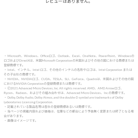
レビューはありません。
・ Microsoft、Windows、Officeロゴ、Outlook、Excel、OneNote、PowerPoint、Windowsの
ロゴおよびDirectXは、米国Microsoft Corporationの米国およびその他の国における商標または
登録商標です。
・ Intel、インテル、Intel ロゴ、その他のインテルの名称やロゴは、Intel Corporation または
その子会社の商標です。
・ NVIDIA、NVIDIAロゴ、CUDA、TESLA、SLI、GeForce、Quadroは、米国およびその他の国
におけるNVIDIA Corporationの登録商標または商標です。
・ 🄫2021 Advanced Micro Devices, Inc. All rights reserved. AMD、AMD Arrowロゴ、
Ryzen、Radeon、およびその組み合わせは、Advanced Micro Devices、Inc.の商標です。
・ Dolby, Dolby Audio, Dolby Atmos, and the double-D symbol are trademarks of Dolby
Laboratories Licensing Corporation.
・ 記載されている製品名等は各社の登録商標あるいは商標です。
・ 当ページの掲載内容および価格は、在庫などの都合により予告無く変更または終了となる場
合があります。
・ 画像はイメージです。