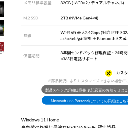
メモリ標準容量
32GB (16GB×2 / デュアルチャネル)
M.2 SSD
2TB (NVMe Gen4×4)
Wi-Fi 6E( 最大2.4Gbps )対応 IEEE 802
無線
ax/ac/a/b/g/n準拠 ＋ Bluetooth 5内蔵
3年間センドバック修理保証・24時間
保証期間
×365日電話サポート
カスタ
※部品状況によりカスタマイズできない場合が
Windows 11 Home
高負荷の作業に最適なNVIDIA Studio 認定製品。