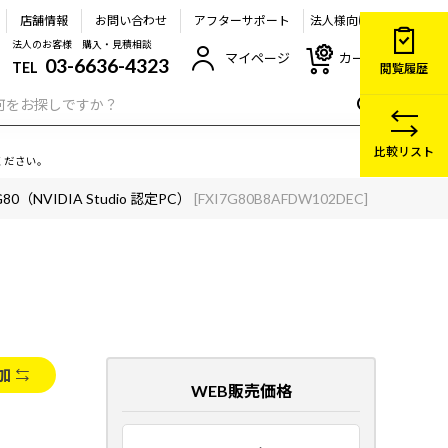
店舗情報
お問い合わせ
アフターサポート
法人様向け
法人のお客様 購入・見積相談
マイページ
カート
03-6636-4323
TEL
閲覧履歴
比較リスト
ください。
7G80（NVIDIA Studio 認定PC）
[FXI7G80B8AFDW102DEC]
加
WEB販売価格