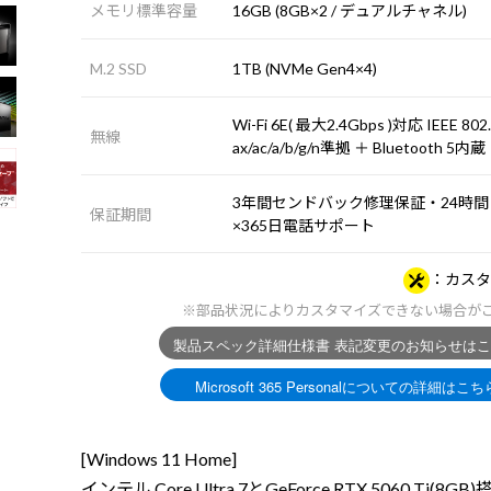
メモリ標準容量
16GB (8GB×2 / デュアルチャネル)
M.2 SSD
1TB (NVMe Gen4×4)
Wi-Fi 6E( 最大2.4Gbps )対応 IEEE 802
無線
ax/ac/a/b/g/n準拠 ＋ Bluetooth 5内蔵
3年間センドバック修理保証・24時間
保証期間
×365日電話サポート
カスタ
※部品状況によりカスタマイズできない場合が
[Windows 11 Home]
インテル Core Ultra 7とGeForce RTX 5060 Ti(8G