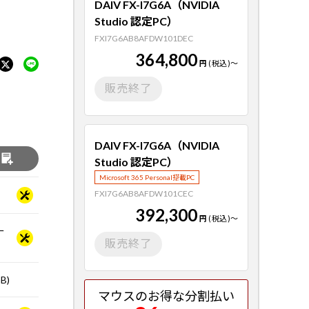
DAIV FX-I7G6A（NVIDIA
Studio 認定PC）
FXI7G6AB8AFDW101DEC
364,800
円
(税込)
～
販売終了
DAIV FX-I7G6A（NVIDIA
る
Studio 認定PC）
Microsoft 365 Personal搭載PC
FXI7G6AB8AFDW101CEC
392,300
円
(税込)
～
ー
販売終了
B)
マウスのお得な分割払い