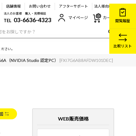
店舗情報
お問い合わせ
アフターサポート
法人様向け
法人のお客様 購入・見積相談
マイページ
カート
03-6636-4323
TEL
閲覧履歴
比較リスト
ください。
7G6A（NVIDIA Studio 認定PC）
[FXI7G6AB8AFDW101DEC]
加
WEB販売価格
A