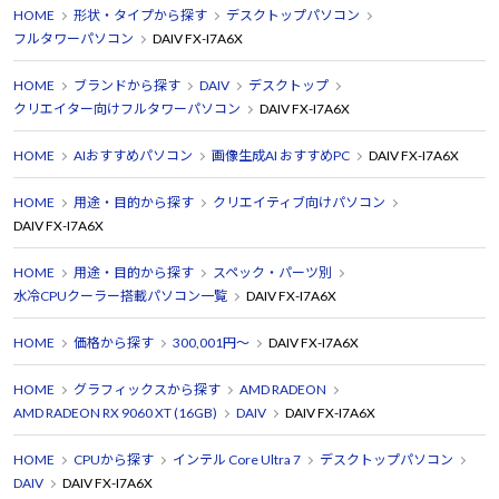
HOME
形状・タイプから探す
デスクトップパソコン
フルタワーパソコン
DAIV FX-I7A6X
HOME
ブランドから探す
DAIV
デスクトップ
クリエイター向けフルタワーパソコン
DAIV FX-I7A6X
HOME
AIおすすめパソコン
画像生成AI おすすめPC
DAIV FX-I7A6X
HOME
用途・目的から探す
クリエイティブ向けパソコン
DAIV FX-I7A6X
HOME
用途・目的から探す
スペック・パーツ別
水冷CPUクーラー搭載パソコン一覧
DAIV FX-I7A6X
HOME
価格から探す
300,001円～
DAIV FX-I7A6X
HOME
グラフィックスから探す
AMD RADEON
AMD RADEON RX 9060 XT (16GB)
DAIV
DAIV FX-I7A6X
HOME
CPUから探す
インテル Core Ultra 7
デスクトップパソコン
DAIV
DAIV FX-I7A6X