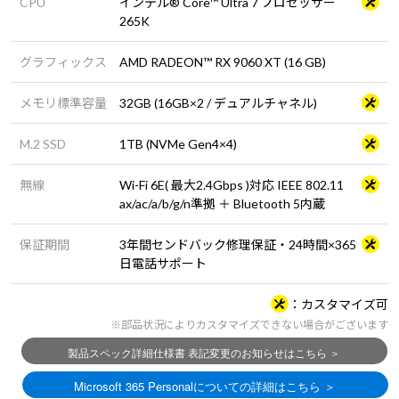
CPU
インテル® Core™ Ultra 7 プロセッサー
265K
グラフィックス
AMD RADEON™ RX 9060 XT (16 GB)
メモリ標準容量
32GB (16GB×2 / デュアルチャネル)
M.2 SSD
1TB (NVMe Gen4×4)
無線
Wi-Fi 6E( 最大2.4Gbps )対応 IEEE 802.11
ax/ac/a/b/g/n準拠 ＋ Bluetooth 5内蔵
保証期間
3年間センドバック修理保証・24時間×365
日電話サポート
カスタマイズ可
※部品状況によりカスタマイズできない場合がございます