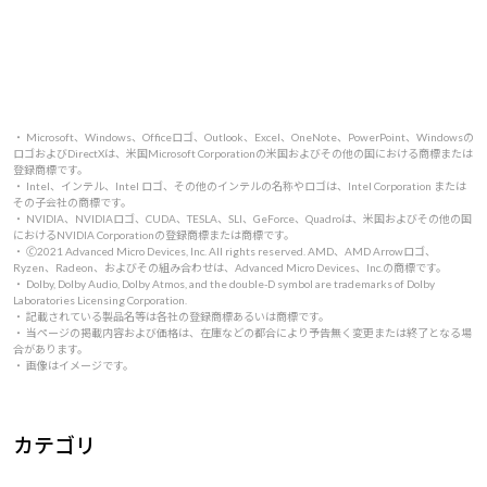
・ Microsoft、Windows、Officeロゴ、Outlook、Excel、OneNote、PowerPoint、Windowsの
ロゴおよびDirectXは、米国Microsoft Corporationの米国およびその他の国における商標または
登録商標です。
・ Intel、インテル、Intel ロゴ、その他のインテルの名称やロゴは、Intel Corporation または
その子会社の商標です。
・ NVIDIA、NVIDIAロゴ、CUDA、TESLA、SLI、GeForce、Quadroは、米国およびその他の国
におけるNVIDIA Corporationの登録商標または商標です。
・ 🄫2021 Advanced Micro Devices, Inc. All rights reserved. AMD、AMD Arrowロゴ、
Ryzen、Radeon、およびその組み合わせは、Advanced Micro Devices、Inc.の商標です。
・ Dolby, Dolby Audio, Dolby Atmos, and the double-D symbol are trademarks of Dolby
Laboratories Licensing Corporation.
・ 記載されている製品名等は各社の登録商標あるいは商標です。
・ 当ページの掲載内容および価格は、在庫などの都合により予告無く変更または終了となる場
合があります。
・ 画像はイメージです。
カテゴリ