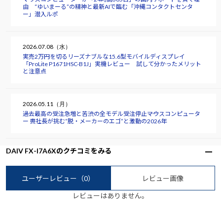
由 “ゆいまーる”の精神と最新AIで臨む「沖縄コンタクトセンタ
ー」潜入ルポ
2026.07.08（水）
実売2万円を切るリーズナブルな15.6型モバイルディスプレイ
「ProLite P1671HSC-B1J」実機レビュー 試して分かったメリット
と注意点
2026.05.11（月）
過去最高の受注急増と苦渋の全モデル受注停止――マウスコンピュータ
ー 軣社長が挑む“脱・メーカーのエゴ”と激動の2026年
DAIV FX-I7A6Xのクチコミをみる
ユーザーレビュー
（0）
レビュー画像
レビューはありません。