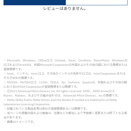
レビューはありません。
・ Microsoft、Windows、Officeロゴ、Outlook、Excel、OneNote、PowerPoint、Windowsの
ロゴおよびDirectXは、米国Microsoft Corporationの米国およびその他の国における商標または
登録商標です。
・ Intel、インテル、Intel ロゴ、その他のインテルの名称やロゴは、Intel Corporation または
その子会社の商標です。
・ NVIDIA、NVIDIAロゴ、CUDA、TESLA、SLI、GeForce、Quadroは、米国およびその他の国
におけるNVIDIA Corporationの登録商標または商標です。
・ 🄫2021 Advanced Micro Devices, Inc. All rights reserved. AMD、AMD Arrowロゴ、
Ryzen、Radeon、およびその組み合わせは、Advanced Micro Devices、Inc.の商標です。
・ Dolby, Dolby Audio, Dolby Atmos, and the double-D symbol are trademarks of Dolby
Laboratories Licensing Corporation.
・ 記載されている製品名等は各社の登録商標あるいは商標です。
・ 当ページの掲載内容および価格は、在庫などの都合により予告無く変更または終了となる場
合があります。
・ 画像はイメージです。