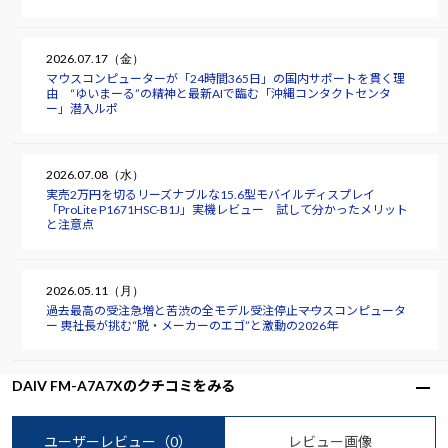
2026.07.17（金）
マウスコンピューターが「24時間365日」の国内サポートを貫く理
由 “ゆいまーる”の精神と最新AIで臨む「沖縄コンタクトセンタ
ー」潜入ルポ
2026.07.08（水）
実売2万円を切るリーズナブルな15.6型モバイルディスプレイ
「ProLite P1671HSC-B1J」実機レビュー 試して分かったメリット
と注意点
2026.05.11（月）
過去最高の受注急増と苦渋の全モデル受注停止――マウスコンピュータ
ー 軣社長が挑む“脱・メーカーのエゴ”と激動の2026年
DAIV FM-A7A7Xのクチコミをみる
ユーザーレビュー
（0）
レビュー画像