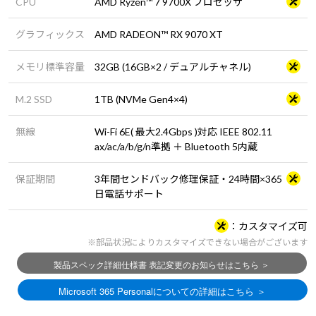
CPU
AMD Ryzen™ 7 9700X プロセッサ
グラフィックス
AMD RADEON™ RX 9070 XT
メモリ標準容量
32GB (16GB×2 / デュアルチャネル)
M.2 SSD
1TB (NVMe Gen4×4)
無線
Wi-Fi 6E( 最大2.4Gbps )対応 IEEE 802.11
ax/ac/a/b/g/n準拠 ＋ Bluetooth 5内蔵
保証期間
3年間センドバック修理保証・24時間×365
日電話サポート
カスタマイズ可
※部品状況によりカスタマイズできない場合がございます