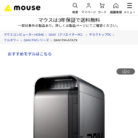
検索
マイページ
カート
店舗情報
メニュー
マウスは3年保証で送料無料
一部対象外の製品あり。詳しくは製品ページにてご確認ください。
マウスコンピューターHOME
DAIV（クリエイターPC）
デスクトップPC
フルタワー
DAIV FMシリーズ
DAIV FM-A7A7X
おすすめモデルはこちら
1
20