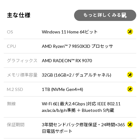
主な仕様
もっと詳しくみる
OS
Windows 11 Home 64ビット
CPU
AMD Ryzen™ 7 9850X3D プロセッサ
グラフィックス
AMD RADEON™ RX 9070
メモリ標準容量
32GB (16GB×2 / デュアルチャネル)
M.2 SSD
1TB (NVMe Gen4×4)
無線
Wi-Fi 6E( 最大2.4Gbps )対応 IEEE 802.11
ax/ac/a/b/g/n準拠 ＋ Bluetooth 5内蔵
保証期間
3年間センドバック修理保証・24時間×365
日電話サポート