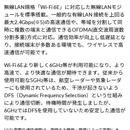
無線LAN規格「Wi-Fi 6E」に対応した無線LANモジ
ュールを標準搭載。一般的な有線LAN 接続を上回る
最大2.4Gbps(※5)の高速通信や、帯域を分割して同
時に複数の端末と通信できるOFDMA(直交波周波数
分割多重)方式に対応。通信効率が向上し低遅延とな
り、接続端末が多数ある環境でも、ワイヤレスで高
速通信が可能です。
Wi-Fi 6Eより新しく6GHz帯が利用可能になり、より
高速で、より快適な通信が期待できます。従来から
使用可能な5GHz帯は、航空レーダーや気象レーダ
ーにも使用されているため、干渉が起きないよう
DFS（Dynamic Frequency Selection）という仕組み
により通信切断、待機時間が発生しましたが、
6GHzではDFSを使用していないため安定した通信が
可能です。
(※5) 実際の通信速度は、接続する機器・環境によって変動しま