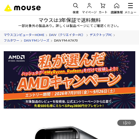
検索
マイページ
カート
店舗情報
メニュー
マウスは3年保証で送料無料
一部対象外の製品あり。詳しくは製品ページにてご確認ください。
マウスコンピューターHOME
DAIV（クリエイターPC）
デスクトップPC
フルタワー
DAIV FMシリーズ
DAIV FM-A7A70
1
20