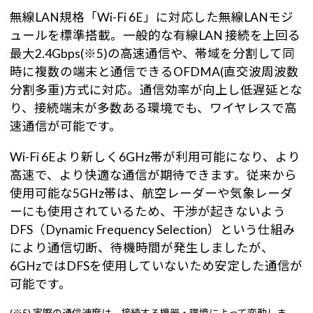
無線LAN規格「Wi-Fi 6E」に対応した無線LANモジ
ュールを標準搭載。一般的な有線LAN 接続を上回る
最大2.4Gbps(※5)の高速通信や、帯域を分割して同
時に複数の端末と通信できるOFDMA(直交波周波数
分割多重)方式に対応。通信効率が向上し低遅延とな
り、接続端末が多数ある環境でも、ワイヤレスで高
速通信が可能です。
Wi-Fi 6Eより新しく6GHz帯が利用可能になり、より
高速で、より快適な通信が期待できます。従来から
使用可能な5GHz帯は、航空レーダーや気象レーダ
ーにも使用されているため、干渉が起きないよう
DFS（Dynamic Frequency Selection）という仕組み
により通信切断、待機時間が発生しましたが、
6GHzではDFSを使用していないため安定した通信が
可能です。
(※5) 実際の通信速度は、接続する機器・環境によって変動しま