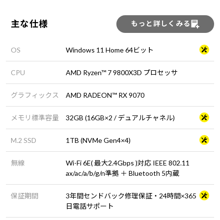
主な仕様
もっと詳しくみる
OS
Windows 11 Home 64ビット
CPU
AMD Ryzen™ 7 9800X3D プロセッサ
グラフィックス
AMD RADEON™ RX 9070
メモリ標準容量
32GB (16GB×2 / デュアルチャネル)
M.2 SSD
1TB (NVMe Gen4×4)
無線
Wi-Fi 6E( 最大2.4Gbps )対応 IEEE 802.11
ax/ac/a/b/g/n準拠 ＋ Bluetooth 5内蔵
保証期間
3年間センドバック修理保証・24時間×365
日電話サポート