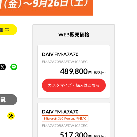
加
WEB販売価格
DAIV FM-A7A70
FMA7A70B8AFDW102DEC
489,800
円
(税込)
～
カスタマイズ・購入はこちら
る
DAIV FM-A7A70
Microsoft 365 Personal搭載PC
FMA7A70B8AFDW102CEC
517,300
円
(税込)
～