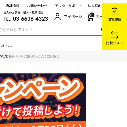
店舗情報
お問い合わせ
アフターサポート
法人様向け
法人のお客様 購入・見積相談
マイページ
カート
03-6636-4323
TEL
閲覧履歴
比較リスト
ください。
7A70
[FMA7A70B8AFDW102DEC]