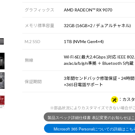
グラフィックス
AMD RADEON™ RX 9070
メモリ標準容量
32GB (16GB×2 / デュアルチャネル)
M.2 SSD
1TB (NVMe Gen4×4)
Wi-Fi 6E( 最大2.4Gbps )対応 IEEE 802
無線
ax/ac/a/b/g/n準拠 ＋ Bluetooth 5内蔵
3年間センドバック修理保証・24時間
保証期間
×365日電話サポート
カスタ
※部品状況によりカスタマイズできない場合が