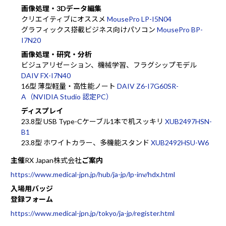
画像処理・3Dデータ編集
クリエイティブにオススメ
MousePro LP-I5N04
グラフィックス搭載ビジネス向けパソコン
MousePro BP-
I7N20
画像処理・研究・分析
ビジュアリゼーション、機械学習、フラグシップモデル
DAIV FX-I7N40
16型 薄型軽量・高性能ノート
DAIV Z6-I7G60SR-
A（NVIDIA Studio 認定PC）
ディスプレイ
23.8型 USB Type-Cケーブル1本で机スッキリ
XUB2497HSN-
B1
23.8型 ホワイトカラー、多機能スタンド
XUB2492HSU-W6
主催
RX Japan株式会社
ご案内
https://www.medical-jpn.jp/hub/ja-jp/lp-inv/hdx.html
入場用バッジ
登録フォーム
https://www.medical-jpn.jp/tokyo/ja-jp/register.html