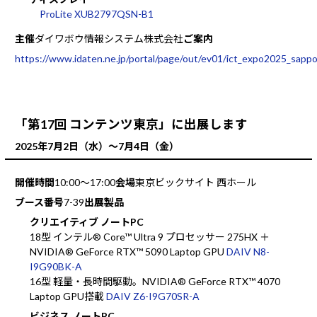
ProLite XUB2797QSN-B1
主催
ダイワボウ情報システム株式会社
ご案内
https://www.idaten.ne.jp/portal/page/out/ev01/ict_expo2025_sappo
「第17回 コンテンツ東京」に出展します
2025年7月2日（水）～7月4日（金）
開催時間
10:00～17:00
会場
東京ビックサイト 西ホール
ブース番号
7-39
出展製品
クリエイティブ ノートPC
18型 インテル® Core™ Ultra 9 プロセッサー 275HX ＋
NVIDIA® GeForce RTX™ 5090 Laptop GPU
DAIV N8-
I9G90BK-A
16型 軽量・長時間駆動。NVIDIA® GeForce RTX™ 4070
Laptop GPU搭載
DAIV Z6-I9G70SR-A
ビジネス ノートPC