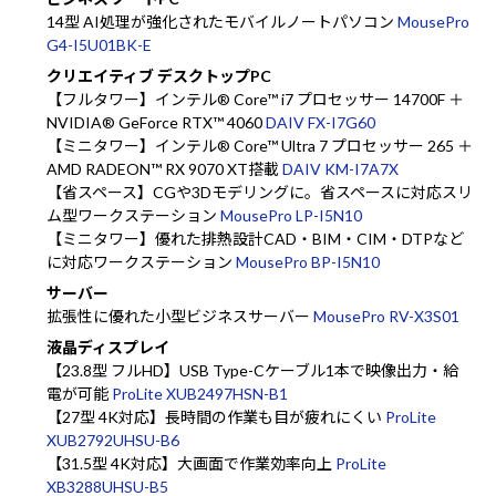
14型 AI処理が強化されたモバイルノートパソコン
MousePro
G4-I5U01BK-E
クリエイティブ デスクトップPC
【フルタワー】インテル® Core™ i7 プロセッサー 14700F ＋
NVIDIA® GeForce RTX™ 4060
DAIV FX-I7G60
【ミニタワー】インテル® Core™ Ultra 7 プロセッサー 265 ＋
AMD RADEON™ RX 9070 XT搭載
DAIV KM-I7A7X
【省スペース】CGや3Dモデリングに。省スペースに対応スリ
ム型ワークステーション
MousePro LP-I5N10
【ミニタワー】優れた排熱設計CAD・BIM・CIM・DTPなど
に対応ワークステーション
MousePro BP-I5N10
サーバー
拡張性に優れた小型ビジネスサーバー
MousePro RV-X3S01
液晶ディスプレイ
【23.8型 フルHD】USB Type-Cケーブル1本で映像出力・給
電が可能
ProLite XUB2497HSN-B1
【27型 4K対応】長時間の作業も目が疲れにくい
ProLite
XUB2792UHSU-B6
【31.5型 4K対応】大画面で作業効率向上
ProLite
XB3288UHSU-B5