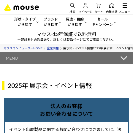
検索
マイページ
カート
店舗情報
メニュー
形状・タイプ
ブランド
用途・目的
セール
から探す
から探す
から探す
キャンペーン
マウスは3年保証で送料無料
形状・タイプから探す をすべてみる
mouse
一般向けパソコン
セール・キャンペーン
一部対象外の製品あり。詳しくは製品ページにてご確認ください。
マウスコンピューターHOME
企業情報
展示会・イベント情報
2025年 展示会・イベント情
デスクトップPC
G TUNE
ゲーミングPC・ゲーム向けパソコン
期間限定セール
人気モデルが期間限定・お買
MENU
ノートPC
NEXTGEAR
クリエイティブ向け
アウトレットパソコン
すべて新品の旧モデル製品な
タブレットPC
DAIV
ビジネス向けパソコン
2025年 展示会・イベント情報
おすすめ目玉パソコン
サーバー
MousePro
学習向けパソコン
今イチオシのパソコンをピッ
法人のお客様
ワークステーション
iiyama
スペック/パーツ別
Windows 11
|
Copilot+ PC
お問い合わせについて
Windows 11
|
Copilot+ PC
ディスプレイ
AIおすすめパソコン
イベント出展製品に関するお問い合わせにつきましては、法