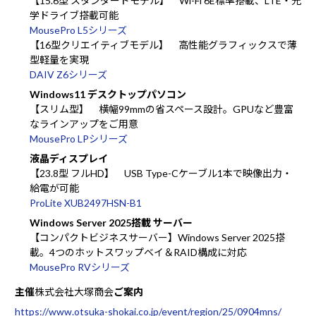
【15.6型 スタンダードモデル】 Wi-Fi 6E標準搭載、LTE・光
学ドライブ搭載可能
MousePro L5シリーズ
【16型クリエイティブモデル】 高性能グラフィックスで薄
型軽量を実現
DAIV Z6シリーズ
Windows11 デスクトップパソコン
【スリム型】 横幅99mmの省スペース設計。GPUなど豊富
なラインアップをご用意
MousePro LPシリーズ
液晶ディスプレイ
【23.8型 フルHD】 USB Type-Cケーブル1本で映像出力・
給電が可能
ProLite XUB2497HSN-B1
Windows Server 2025搭載 サーバー
【コンパクトビジネスサーバー】Windows Server 2025搭
載。4つのホットスワップベイ＆RAID構成に対応
MousePro RVシリーズ
主催
株式会社大塚商会
ご案内
https://www.otsuka-shokai.co.jp/event/region/25/0904mns/