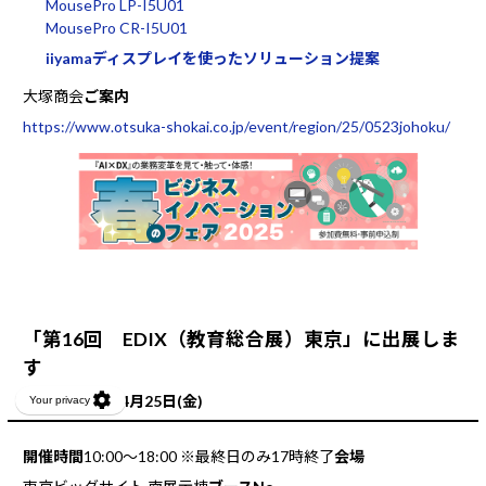
MousePro LP-I5U01
MousePro CR-I5U01
iiyamaディスプレイを使ったソリューション提案
大塚商会
ご案内
https://www.otsuka-shokai.co.jp/event/region/25/0523johoku/
「第16回 EDIX（教育総合展）東京」に出展しま
す
4月23日(水)～4月25日(金)
開催時間
10:00～18:00 ※最終日のみ17時終了
会場