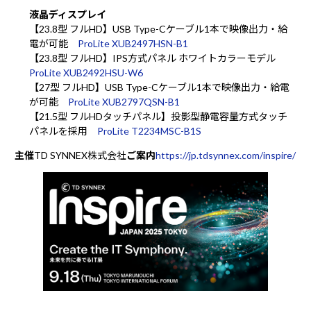
液晶ディスプレイ
【23.8型 フルHD】USB Type-Cケーブル1本で映像出力・給
電が可能
ProLite XUB2497HSN-B1
【23.8型 フルHD】IPS方式パネル ホワイトカラーモデル
ProLite XUB2492HSU-W6
【27型 フルHD】USB Type-Cケーブル1本で映像出力・給電
が可能
ProLite XUB2797QSN-B1
【21.5型 フルHDタッチパネル】投影型静電容量方式タッチ
パネルを採用
ProLite T2234MSC-B1S
主催
TD SYNNEX株式会社
ご案内
https://jp.tdsynnex.com/inspire/