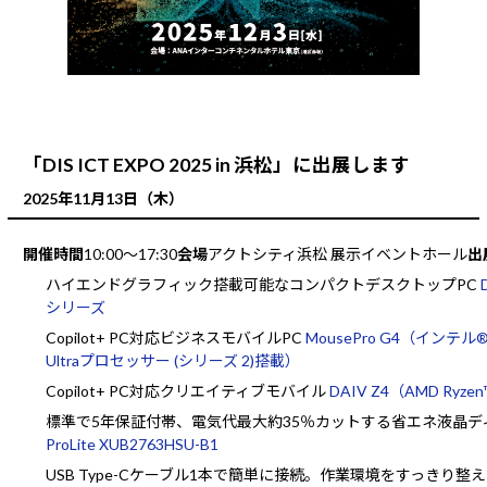
「DIS ICT EXPO 2025 in 浜松」に出展します
2025年11⽉13⽇（木）
開催時間
10:00～17:30
会場
アクトシティ浜松 展示イベントホール
出
ハイエンドグラフィック搭載可能なコンパクトデスクトップPC
シリーズ
Copilot+ PC対応ビジネスモバイルPC
MousePro G4（インテル® 
Ultraプロセッサー (シリーズ 2)搭載）
Copilot+ PC対応クリエイティブモバイル
DAIV Z4（AMD Ryze
標準で5年保証付帯、電気代最大約35％カットする省エネ液晶デ
ProLite XUB2763HSU-B1
USB Type-Cケーブル1本で簡単に接続。作業環境をすっきり整