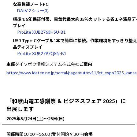
な高性能ノートPC
DAIV Zシリーズ
標準で5年保証付帯、電気代最大約35％カットする省エネ液晶デ
プレイ
ProLite XUB2763HSU-B1
USB Type-Cケーブル1本で簡単に接続。作業環境をすっきり整
晶ディスプレイ
ProLite XUB2797QSN-B1
主催
ダイワボウ情報システム株式会社
ご案内
https://www.idaten.ne.jp/portal/page/out/ev11/ict_expo2025_kansa
「和歌山電工感謝祭 ＆ ビジネスフェア 2025」に
出展します
2025年5月24日(土)～25日(日)
開催時間
10:00～16:00 (受付開始 9:30～)
会場