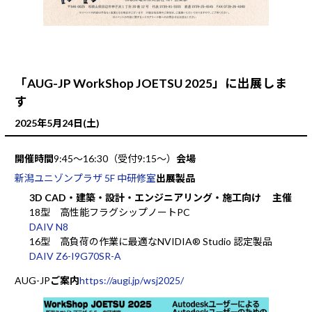
「AUG-JP WorkShop JOETSU 2025」に出展しま
す
2025年5月24日(土)
開催時間
9:45～16:30（受付9:15～）
会場
新潟ユニゾンプラザ 5F 中研修室
出展製品
3D CAD・建築・設計・エンジニアリング・施工向け
主催
18型 高性能フラグシップノートPC
DAIV N8
16型 高負荷の作業に最適なNVIDIA® Studio 認定製品
DAIV Z6-I9G70SR-A
AUG-JP
ご案内
https://augi.jp/wsj2025/