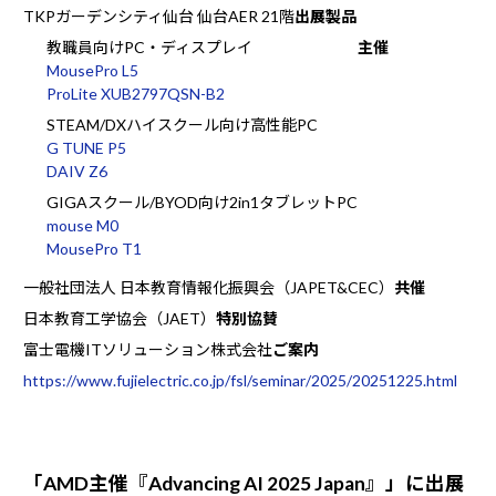
TKPガーデンシティ仙台 仙台AER 21階
出展製品
教職員向けPC・ディスプレイ
主催
MousePro L5
ProLite XUB2797QSN-B2
STEAM/DXハイスクール向け高性能PC
G TUNE P5
DAIV Z6
GIGAスクール/BYOD向け2in1タブレットPC
mouse M0
MousePro T1
一般社団法人 日本教育情報化振興会（JAPET&CEC）
共催
日本教育工学協会（JAET）
特別協賛
富士電機ITソリューション株式会社
ご案内
https://www.fujielectric.co.jp/fsl/seminar/2025/20251225.html
「AMD主催『Advancing AI 2025 Japan』」に出展