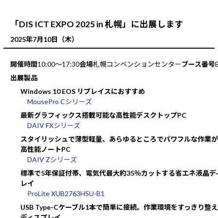
「DIS ICT EXPO 2025 in 札幌」に出展します
2025年7月10日（木）
開催時間
10:00～17:30
会場
札幌コンベンションセンター
ブース番号
出展製品
Windows 10 EOS リプレイスにおすすめ
MousePro Cシリーズ
最新グラフィックス搭載可能な高性能デスクトップPC
DAIV FXシリーズ
スタイリッシュで薄型軽量、あらゆるところでパワフルな作業が
高性能ノートPC
DAIV Zシリーズ
標準で5年保証付帯、電気代最大約35％カットする省エネ液晶デ
レイ
ProLite XUB2763HSU-B1
USB Type-Cケーブル1本で簡単に接続。作業環境をすっきり整
ディスプレイ