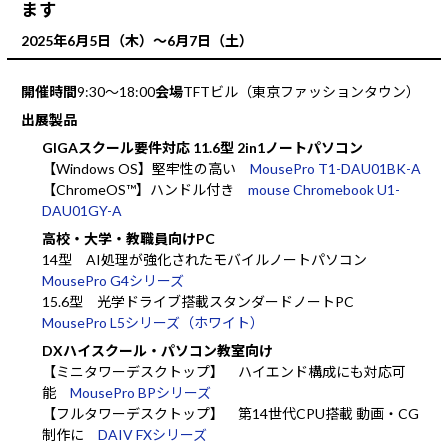
ます
2025年6月5日（木）～6月7日（土）
開催時間
9:30～18:00
会場
TFTビル（東京ファッションタウン）
出展製品
GIGAスクール要件対応 11.6型 2in1ノートパソコン
【Windows OS】堅牢性の高い
MousePro T1-DAU01BK-A
【ChromeOS™】ハンドル付き
mouse Chromebook U1-
DAU01GY-A
高校・大学・教職員向けPC
14型 AI処理が強化されたモバイルノートパソコン
MousePro G4シリーズ
15.6型 光学ドライブ搭載スタンダードノートPC
MousePro L5シリーズ（ホワイト）
DXハイスクール・パソコン教室向け
【ミニタワーデスクトップ】 ハイエンド構成にも対応可
能
MousePro BPシリーズ
【フルタワーデスクトップ】 第14世代CPU搭載 動画・CG
制作に
DAIV FXシリーズ