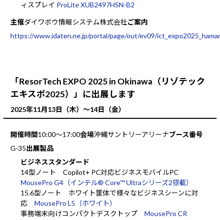
ィスプレイ
ProLite XUB2497HSN-B2
主催
ダイワボウ情報システム株式会社
ご案内
https://www.idaten.ne.jp/portal/page/out/ev09/ict_expo2025_hama
「ResorTech EXPO 2025 in Okinawa（リゾテック
エキスポ2025）」に出展します
2025年11⽉13⽇（木）～14⽇（金）
開催時間
10:00～17:00
会場
沖縄サントリーアリーナ
ブース番号
G-35
出展製品
ビジネススタンダード
14型ノート Copilot+ PC対応ビジネスモバイルPC
MousePro G4（インテル® Core™ Ultraシリーズ2搭載）
15.6型ノート ホワイト筐体で様々なビジネスシーンに対
応
MousePro L5（ホワイト）
事務端末向けコンパクトデスクトップ
MousePro CR