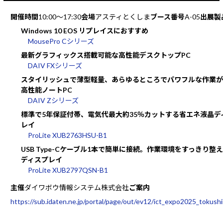
開催時間
10:00～17:30
会場
アスティとくしま
ブース番号
A-05
出展製
Windows 10 EOS リプレイスにおすすめ
MousePro Cシリーズ
最新グラフィックス搭載可能な高性能デスクトップPC
DAIV FXシリーズ
スタイリッシュで薄型軽量、あらゆるところでパワフルな作業が
高性能ノートPC
DAIV Zシリーズ
標準で5年保証付帯、電気代最大約35％カットする省エネ液晶デ
レイ
ProLite XUB2763HSU-B1
USB Type-Cケーブル1本で簡単に接続。作業環境をすっきり整
ディスプレイ
ProLite XUB2797QSN-B1
主催
ダイワボウ情報システム株式会社
ご案内
https://sub.idaten.ne.jp/portal/page/out/ev12/ict_expo2025_tokush