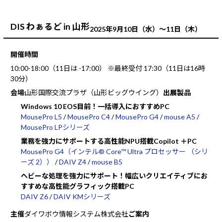
DIS わぁるど in 山形
2025年9月10日（水）～11日（木）
開催時間
10:00-18:00（11日は -17:00） ※最終受付 17:30（11日は16時
30分）
会場
山形国際交流プラザ（山形ビッグウイング）
出展製品
Windows 10 EOS目前！一括導入におすすめPC
MousePro L5
/
MousePro C4
/
MousePro G4
/
mouse A5
/
MousePro LPシリーズ
業務を強力にサポートする高性能NPU搭載Copilot ＋PC
MousePro G4（インテル® Core™ Ultra プロセッサー （シリ
ーズ 2））
/
DAIV Z4
/
mouse B5
ヘビーな処理を強力にサポート！幅広いクリエイティブにお
すすめな高性能グラフィック搭載PC
DAIV Z6
/
DAIV KMシリーズ
主催
ダイワボウ情報システム株式会社
ご案内