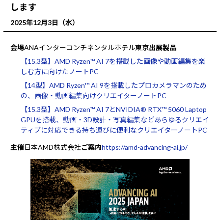
します
2025年12月3日（水）
会場
ANAインターコンチネンタルホテル東京
出展製品
【15.3型】AMD Ryzen™ AI 7を搭載した画像や動画編集を
楽
しむ方に向けたノートPC
【14型】AMD Ryzen™ AI 9を搭載したプロカメラマンのため
の、
画像・動画編集向けクリエイターノートPC
【15.3型】AMD Ryzen™ AI 7とNVIDIA® RTX™ 5060 Laptop
GPUを搭載、
動画・3D設計・写真編集などあらゆるクリエイ
ティブに対応できる
持ち運びに便利なクリエイターノートPC
主催
日本AMD株式会社
ご案内
https://amd-advancing-ai.jp/