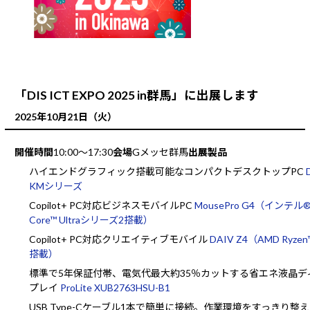
「DIS ICT EXPO 2025 in群馬」に出展します
2025年10月21日（火）
開催時間
10:00～17:30
会場
Gメッセ群馬
出展製品
ハイエンドグラフィック搭載可能なコンパクトデスクトップPC
KMシリーズ
Copilot+ PC対応ビジネスモバイルPC
MousePro G4（インテル
Core™ Ultraシリーズ2搭載）
Copilot+ PC対応クリエイティブモバイル
DAIV Z4（AMD Ryzen™
搭載）
標準で5年保証付帯、電気代最大約35％カットする省エネ液晶デ
プレイ
ProLite XUB2763HSU-B1
USB Type-Cケーブル1本で簡単に接続。作業環境をすっきり整