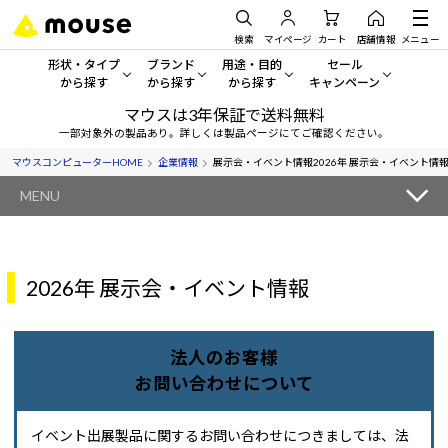
検索
マイページ
カート
店舗情報
メニュー
形状・タイプ
ブランド
用途・目的
セール
から探す
から探す
から探す
キャンペーン
マウスは3年保証で送料無料
形状・タイプから探す をすべてみる
mouse
一般向けパソコン
セール・キャンペーン
一部対象外の製品あり。詳しくは製品ページにてご確認ください。
マウスコンピューターHOME
企業情報
展示会・イベント情報
2026年 展示会・イベント情
デスクトップPC
G TUNE
ゲーミングPC・ゲーム向けパソコン
期間限定セール
人気モデルが期間限定・お買
MENU
ノートPC
NEXTGEAR
クリエイティブ向け
アウトレットパソコン
すべて新品の旧モデル製品な
タブレットPC
DAIV
ビジネス向けパソコン
2026年 展示会・イベント情報
おすすめ目玉パソコン
サーバー
MousePro
学習向けパソコン
今イチオシのパソコンをピッ
法人のお客様
ワークステーション
iiyama
スペック/パーツ別
Windows 11
|
Copilot+ PC
お問い合わせについて
Windows 11
|
Copilot+ PC
ディスプレイ
AIおすすめパソコン
イベント出展製品に関するお問い合わせにつきましては、法