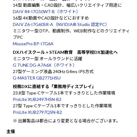
14型 動画編集・CAD設計、幅広いクリエイティブ用途に
DAIV R4-I7G50WT-B（ホワイト）
16型 4K動画やCAD設計などにおすすめ
DAIV Z6-I7G60SR-A（NVIDIA® Studio 認定PC）
ミニタワー型 DTP、動画制作、WEB制作などのクリエイティ
ブPC
MousePro BP-I7G6A
DXハイスクール × STEAM教育 高等学校DX加速化へ
ミニタワー型 オールラウンドに活躍
G TUNE DG-A7A6X（ホワイト）
27型ゲーミング液晶 240Hz 0.4ms IPS方式
G-MASTER GB2771HSU
校務DXに直結する「業務用ディスプレイ」
23.8型 Type-Cケーブル1本ですっきりとした作業環境
ProLite XUB2497HSN-B2
27型 Type-Cケーブル1本ですっきりとした作業環境
ProLite XUB2797QSN-B2
※ 出展製品は都合により変更となる場合がございます。
主催