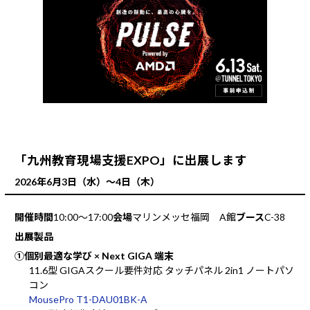
「九州教育現場支援EXPO」に出展します
2026年6月3日（水）～4日（木）
開催時間
10:00～17:00
会場
マリンメッセ福岡 A館
ブース
C-38
出展製品
①個別最適な学び × Next GIGA 端末
11.6型 GIGAスクール要件対応 タッチパネル 2in1 ノートパソ
コン
MousePro T1-DAU01BK-A