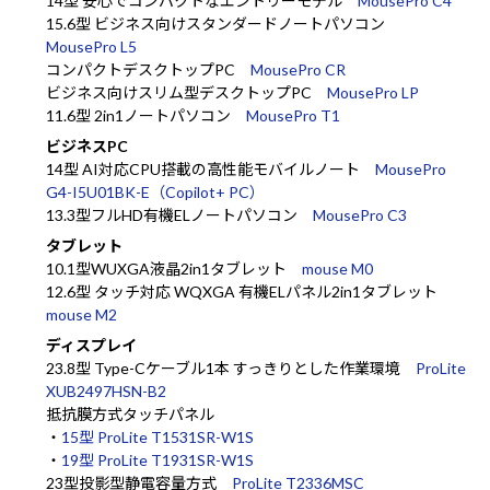
14型 安心でコンパクトなエントリーモデル
MousePro C4
15.6型 ビジネス向けスタンダードノートパソコン
MousePro L5
コンパクトデスクトップPC
MousePro CR
ビジネス向けスリム型デスクトップPC
MousePro LP
11.6型 2in1ノートパソコン
MousePro T1
ビジネスPC
14型 AI対応CPU搭載の高性能モバイルノート
MousePro
G4-I5U01BK-E（Copilot+ PC）
13.3型フルHD有機ELノートパソコン
MousePro C3
タブレット
10.1型WUXGA液晶2in1タブレット
mouse M0
12.6型 タッチ対応 WQXGA 有機ELパネル2in1タブレット
mouse M2
ディスプレイ
23.8型 Type-Cケーブル1本 すっきりとした作業環境
ProLite
XUB2497HSN-B2
抵抗膜方式タッチパネル
・
15型 ProLite T1531SR-W1S
・
19型 ProLite T1931SR-W1S
23型投影型静電容量方式
ProLite T2336MSC