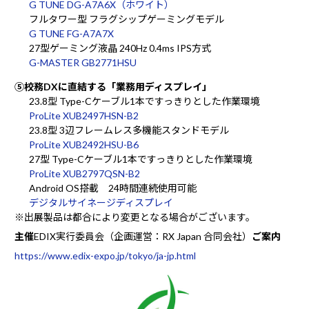
G TUNE DG-A7A6X（ホワイト）
フルタワー型 フラグシップゲーミングモデル
G TUNE FG-A7A7X
27型ゲーミング液晶 240Hz 0.4ms IPS方式
G-MASTER GB2771HSU
⑤校務DXに直結する「業務用ディスプレイ」
23.8型 Type-Cケーブル1本ですっきりとした作業環境
ProLite XUB2497HSN-B2
23.8型 3辺フレームレス多機能スタンドモデル
ProLite XUB2492HSU-B6
27型 Type-Cケーブル1本ですっきりとした作業環境
ProLite XUB2797QSN-B2
Android OS搭載 24時間連続使用可能
デジタルサイネージディスプレイ
※出展製品は都合により変更となる場合がございます。
主催
EDIX実行委員会（企画運営：RX Japan 合同会社）
ご案内
https://www.edix-expo.jp/tokyo/ja-jp.html