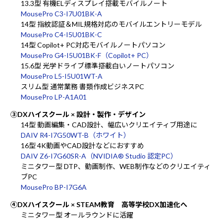
13.3型 有機ELディスプレイ搭載モバイルノート
MousePro C3-I7U01BK-A
14型 指紋認証＆MIL規格対応のモバイルエントリーモデル
MousePro C4-I5U01BK-C
14型 Copilot+ PC対応モバイルノートパソコン
MousePro G4-I5U01BK-F（Copilot+ PC）
15.6型 光学ドライブ標準搭載白いノートパソコン
MousePro L5-I5U01WT-A
スリム型 通常業務 書類作成ビジネスPC
MousePro LP-A1A01
③DXハイスクール × 設計・製作・デザイン
14型 動画編集・CAD設計、幅広いクリエイティブ用途に
DAIV R4-I7G50WT-B（ホワイト）
16型 4K動画やCAD設計などにおすすめ
DAIV Z6-I7G60SR-A（NVIDIA® Studio 認定PC）
ミニタワー型 DTP、動画制作、WEB制作などのクリエイティ
ブPC
MousePro BP-I7G6A
④DXハイスクール × STEAM教育 高等学校DX加速化へ
ミニタワー型 オールラウンドに活躍