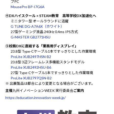
ブPC
MousePro BP-I7G6A
④DXハイスクール × STEAM教育 高等学校DX加速化へ
ミニタワー型 オールラウンドに活躍
G TUNE DG-A7A6X（ホワイト）
27型ゲーミング液晶 240Hz 0.4ms IPS方式
G-MASTER GB2771HSU
⑤校務DXに直結する「業務用ディスプレイ」
23.8型 Type-Cケーブル1本ですっきりとした作業環境
ProLite XUB2497HSN-B2
23.8型 3辺フレームレス多機能スタンドモデル
ProLite XUB2492HSU-B6
27型 Type-Cケーブル1本ですっきりとした作業環境
ProLite XUB2797QSN-B2
※ 出展製品は都合により変更となる場合がございます。
主催
九州イノベーションWEEK 実行委員会
ご案内
https://education.innovation-week.jp/