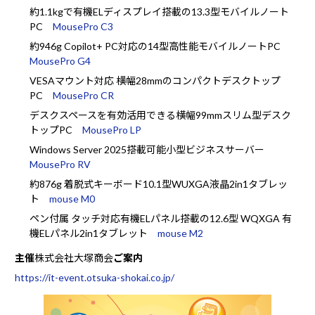
約1.1kgで有機ELディスプレイ搭載の13.3型モバイルノート
PC
MousePro C3
約946g Copilot+ PC対応の14型高性能モバイルノートPC
MousePro G4
VESAマウント対応 横幅28mmのコンパクトデスクトップ
PC
MousePro CR
デスクスペースを有効活用できる横幅99mmスリム型デスク
トップPC
MousePro LP
Windows Server 2025搭載可能小型ビジネスサーバー
MousePro RV
約876g 着脱式キーボード10.1型WUXGA液晶2in1タブレッ
ト
mouse M0
ペン付属 タッチ対応有機ELパネル搭載の12.6型 WQXGA 有
機ELパネル2in1タブレット
mouse M2
主催
株式会社大塚商会
ご案内
https://it-event.otsuka-shokai.co.jp/