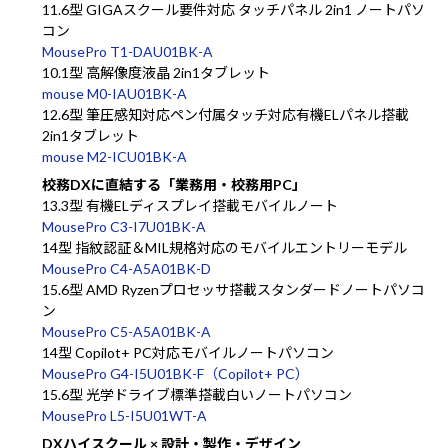
11.6型 GIGAスクール要件対応 タッチパネル 2in1 ノートパソ
コン
MousePro T1-DAU01BK-A
10.1型 高解像度液晶 2in1タブレット
mouse M0-IAU01BK-A
12.6型 筆圧感知対応ペン付属タッチ対応有機ELパネル搭載
2in1タブレット
mouse M2-ICU01BK-A
校務DXに直結する「業務用・校務用PC」
13.3型 有機ELディスプレイ搭載モバイルノート
MousePro C3-I7U01BK-A
14型 指紋認証＆MIL規格対応のモバイルエントリーモデル
MousePro C4-A5A01BK-D
15.6型 AMD Ryzenプロセッサ搭載スタンダードノートパソコ
ン
MousePro C5-A5A01BK-A
14型 Copilot+ PC対応モバイルノートパソコン
MousePro G4-I5U01BK-F（Copilot+ PC）
15.6型 光学ドライブ標準搭載白いノートパソコン
MousePro L5-I5U01WT-A
DXハイスクール × 設計・製作・デザイン