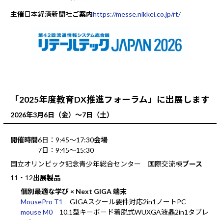
主催
日本経済新聞社
ご案内
https://messe.nikkei.co.jp/rt/
「2025年度教育DX推進フォーラム」に出展します
2026年3月6日（金）～7日（土）
開催時間
6日：9:45～17:30
会場
7日：9:45～15:30
国立オリンピック記念青少年総合センター 国際交流棟
ブース
11・12
出展製品
個別最適な学び × Next GIGA 端末
MousePro T1
GIGAスクール要件対応2in1ノートPC
mouse M0
10.1型キーボード着脱式WUXGA液晶2in1タブレ