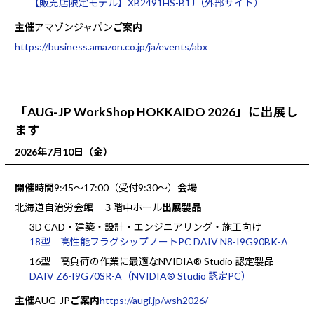
【販売店限定モデル】XB2491HS-B1J（外部サイト）
主催
アマゾンジャパン
ご案内
https://business.amazon.co.jp/ja/events/abx
「AUG-JP WorkShop HOKKAIDO 2026」に出展し
ます
2026年7月10日（金）
開催時間
9:45～17:00（受付9:30～）
会場
北海道自治労会館 ３階中ホール
出展製品
3D CAD・建築・設計・エンジニアリング・施工向け
18型 高性能フラグシップノートPC DAIV N8-I9G90BK-A
16型 高負荷の作業に最適なNVIDIA® Studio 認定製品
DAIV Z6-I9G70SR-A（NVIDIA® Studio 認定PC）
主催
AUG-JP
ご案内
https://augi.jp/wsh2026/