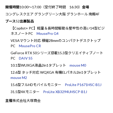
開催時間
10:00～17:00（受付終了時間 16:30）
会場
コングレスクエア グラングリーン大阪 グランホール 南館4F
ブース
52
出展製品
【Copilot+ PC】軽量＆長時間駆動＆堅牢性の高い14型ビジ
ネスノートPC
MousePro G4
VESAマウント対応 横幅28mmのコンパクトデスクトップ
PC
MousePro CR
GeForce RTX 50シリーズ搭載15.3型クリエイティブノート
PC
DAIV S5
10.1型WUXGA液晶2in1タブレット
mouse M0
12.6型 タッチ対応 WQXGA 有機ELパネル2in1タブレット
mouse M2
15.6型フルHDモバイルモニター
ProLite P1671HSC-B1J
31.5型4Kモニター
ProLite XB3294UHSCP-B1J
主催
株式会社大塚商会