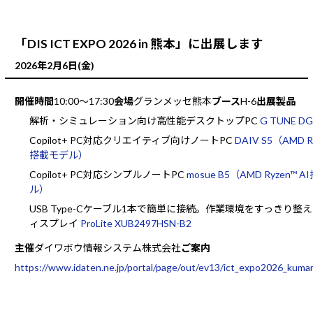
「DIS ICT EXPO 2026 in 熊本」に出展します
2026年2月6日(金)
開催時間
10:00～17:30
会場
グランメッセ熊本
ブース
H-6
出展製品
解析・シミュレーション向け高性能デスクトップPC
G TUNE 
Copilot+ PC対応クリエイティブ向けノートPC
DAIV S5（AMD Ry
搭載モデル）
Copilot+ PC対応シンプルノートPC
mosue B5（AMD Ryzen™ 
ル）
USB Type-Cケーブル1本で簡単に接続。作業環境をすっきり整
ィスプレイ
ProLite XUB2497HSN-B2
主催
ダイワボウ情報システム株式会社
ご案内
https://www.idaten.ne.jp/portal/page/out/ev13/ict_expo2026_kuma