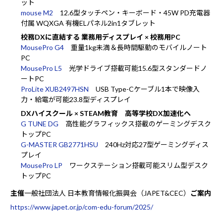
ット
mouse M2
12.6型タッチペン・キーボード・45W PD充電器
付属 WQXGA 有機ELパネル2in1タブレット
校務DXに直結する 業務用ディスプレイ × 校務用PC
MousePro G4
重量1kg未満＆長時間駆動のモバイルノート
PC
MousePro L5
光学ドライブ搭載可能15.6型スタンダードノ
ートPC
ProLite XUB2497HSN
USB Type-Cケーブル1本で映像入
力・給電が可能23.8型ディスプレイ
DXハイスクール × STEAM教育 高等学校DX加速化へ
G TUNE DG
高性能グラフィックス搭載のゲーミングデスク
トップPC
G-MASTER GB2771HSU
240Hz対応27型ゲーミングディス
プレイ
MousePro LP
ワークステーション搭載可能スリム型デスク
トップPC
主催
一般社団法人 日本教育情報化振興会（JAPET&CEC）
ご案内
https://www.japet.or.jp/com-edu-forum/2025/