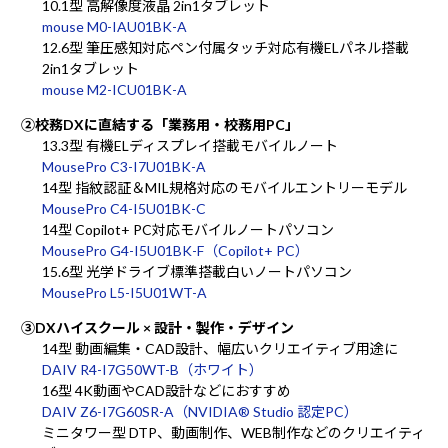
10.1型 高解像度液晶 2in1タブレット
mouse M0-IAU01BK-A
12.6型 筆圧感知対応ペン付属タッチ対応有機ELパネル搭載
2in1タブレット
mouse M2-ICU01BK-A
②校務DXに直結する「業務用・校務用PC」
13.3型 有機ELディスプレイ搭載モバイルノート
MousePro C3-I7U01BK-A
14型 指紋認証＆MIL規格対応のモバイルエントリーモデル
MousePro C4-I5U01BK-C
14型 Copilot+ PC対応モバイルノートパソコン
MousePro G4-I5U01BK-F（Copilot+ PC）
15.6型 光学ドライブ標準搭載白いノートパソコン
MousePro L5-I5U01WT-A
③DXハイスクール × 設計・製作・デザイン
14型 動画編集・CAD設計、幅広いクリエイティブ用途に
DAIV R4-I7G50WT-B（ホワイト）
16型 4K動画やCAD設計などにおすすめ
DAIV Z6-I7G60SR-A（NVIDIA® Studio 認定PC）
ミニタワー型 DTP、動画制作、WEB制作などのクリエイティ