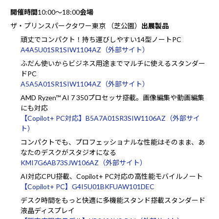
開催時間
10:00～18:00
会場
ザ・プリンスパークタワー東京 （芝公園）
出展製品
頑丈でコンパクト！持ち運びしやすい14型ノートPC
A4A5U01SR1SIW1104AZ（外部サイト）
ふだん使いからビジネス用途までマルチに使えるスタンダー
ドPC
A5A5A01SR1SIW1104AZ（外部サイト）
AMD Ryzen™ AI 7 350プロセッサ搭載。画像編集や動画編集
にも対応
【Copilot+ PC対応】B5A7A01SR3SIW1106AZ（外部サイ
ト）
コンパクトでも、プロフェッショナルな性能はそのまま、あ
なたのデスクがスタジオになる
KMI7G6AB73SJW106AZ（外部サイト）
AI対応CPU搭載、Copilot+ PC対応の高性能モバイルノート
【Copilot+ PC】G4I5U01BKFUAW101DEC
デスク時間をもっと快適に多機能スタンド搭載スタンダード
液晶ディスプレイ