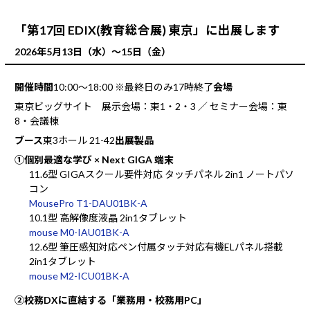
「第17回 EDIX(教育総合展) 東京」に出展します
2026年5月13日（水）～15日（金）
開催時間
10:00～18:00 ※最終日のみ17時終了
会場
東京ビッグサイト 展示会場：東1・2・3 ／ セミナー会場：東
8・会議棟
ブース
東3ホール 21-42
出展製品
①個別最適な学び × Next GIGA 端末
11.6型 GIGAスクール要件対応 タッチパネル 2in1 ノートパソ
コン
MousePro T1-DAU01BK-A
10.1型 高解像度液晶 2in1タブレット
mouse M0-IAU01BK-A
12.6型 筆圧感知対応ペン付属タッチ対応有機ELパネル搭載
2in1タブレット
mouse M2-ICU01BK-A
②校務DXに直結する「業務用・校務用PC」