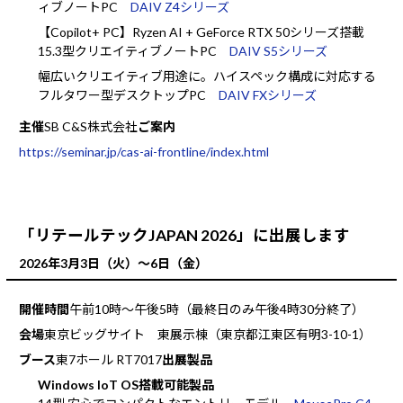
ィブノートPC
DAIV Z4シリーズ
【Copilot+ PC】Ryzen AI + GeForce RTX 50シリーズ搭載
15.3型クリエイティブノートPC
DAIV S5シリーズ
幅広いクリエイティブ用途に。ハイスペック構成に対応する
フルタワー型デスクトップPC
DAIV FXシリーズ
主催
SB C&S株式会社
ご案内
https://seminar.jp/cas-ai-frontline/index.html
「リテールテックJAPAN 2026」に出展します
2026年3月3日（火）～6日（金）
開催時間
午前10時～午後5時（最終日のみ午後4時30分終了）
会場
東京ビッグサイト 東展示棟（東京都江東区有明3-10-1）
ブース
東7ホール RT7017
出展製品
Windows IoT OS搭載可能製品