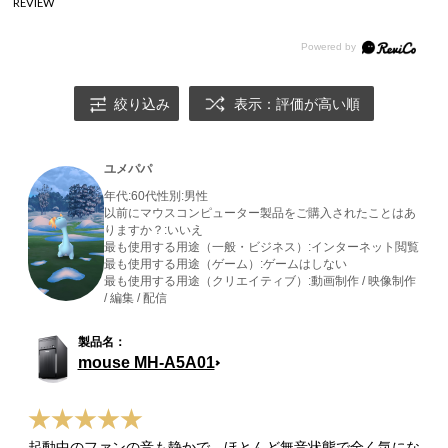
REVIEW
絞り込み
表示：評価が高い順
ユメパパ
年代:
60代
性別:
男性
以前にマウスコンピューター製品をご購入されたことはあ
りますか？:
いいえ
最も使用する用途（一般・ビジネス）:
インターネット閲覧
最も使用する用途（ゲーム）:
ゲームはしない
最も使用する用途（クリエイティブ）:
動画制作 / 映像制作
/ 編集 / 配信
mouse MH-A5A01
起動中のファンの音も静かで、ほとんど無音状態で全く気にな