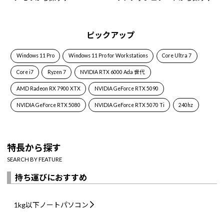
ピックアップ
Windows 11 Pro
Windows 11 Pro for Workstations
Core Ultra 7
Core i7
Ryzen 7
NVIDIA RTX 6000 Ada 世代
AMD Radeon RX 7900 XTX
NVIDIA GeForce RTX 5090
NVIDIA GeForce RTX 5080
NVIDIA GeForce RTX 5070 Ti
240hz
特長から探す
SEARCH BY FEATURE
持ち運びにおすすめ
1kg以下
ノートパソコン