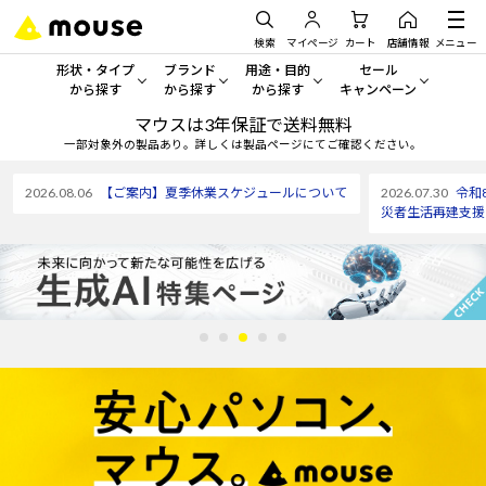
検索
マイページ
カート
店舗情報
メニュー
形状・タイプ
ブランド
用途・目的
セール
から探す
から探す
から探す
キャンペーン
マウスは3年保証で送料無料
形状・タイプから探す をすべてみる
mouse
一般向けパソコン
セール・キャンペーン
一部対象外の製品あり。詳しくは製品ページにてご確認ください。
デスクトップPC
G TUNE
ゲーミングPC・ゲーム向けパソコン
期間限定セール
2026.08.06
【ご案内】夏季休業スケジュールについて
2026.07.30
令和
人気モデルが期間限定・お買
災者生活再建支援
ノートPC
NEXTGEAR
クリエイティブ向け
アウトレットパソコン
すべて新品の旧モデル製品な
タブレット
DAIV
ビジネス向けパソコン
おすすめ目玉パソコン
サーバー
MousePro
学習向けパソコン
今イチオシのパソコンをピッ
ワークステーション
iiyama
スペック/パーツ別
Windows 11
|
Copilot+ PC
Windows 11
|
Copilot+ PC
ディスプレイ
AIおすすめパソコン