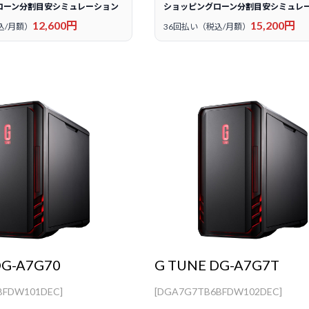
ローン分割目安シミュレーション
ショッピングローン分割目安シミュレ
12,600円
15,200円
込/月額）
36回払い（税込/月額）
DG-A7G70
G TUNE DG-A7G7T
BFDW101DEC]
[DGA7G7TB6BFDW102DEC]