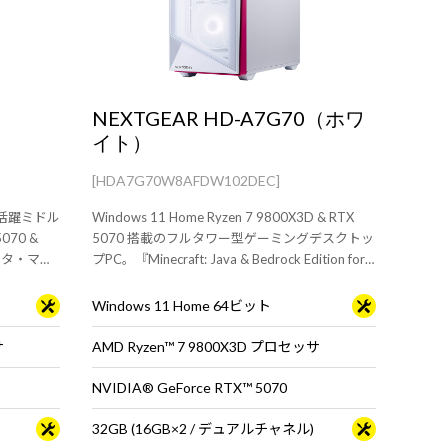
NEXTGEAR HD-A7G70（ホワ
イト）
[HDA7G70W8AFDW102DEC]
ドに活躍ミドル
Windows 11 Home Ryzen 7 9800X3D & RTX
070 &
5070 搭載のフルタワー型ゲーミングデスクトッ
モニタ・マウ
プPC。『Minecraft: Java & Bedrock Edition for
PC』付属。※モニタ・マウス・キーボードは別
売りです。
Windows 11 Home 64ビット
サ
AMD Ryzen™ 7 9800X3D プロセッサ
NVIDIA® GeForce RTX™ 5070
32GB (16GB×2 / デュアルチャネル)