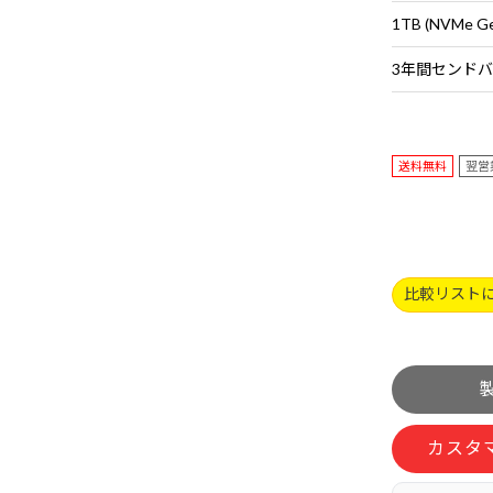
1TB (NVMe G
送料無料
翌営
比較リスト
カスタ