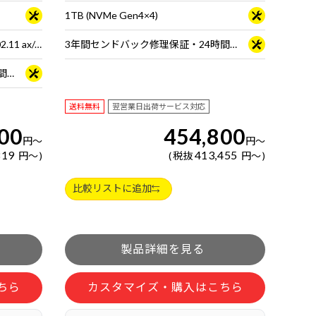
1TB (NVMe Gen4×4)
Wi-Fi 6E( 最大2.4Gbps )対応 IEEE 802.11 ax/ac/a/b/g/n準拠 ＋ Bluetooth 5内蔵
3年間センドバック修理保証・24時間×365日電話サポート
3年間センドバック修理保証・24時間×365日電話サポート
送料無料
翌営業日出荷サービス対応
00
454,800
円
～
円
～
819
413,455
円
～
税抜
円
～
比較リストに追加
ちら
カスタマイズ・購入はこちら