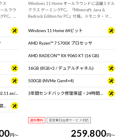
ックス
Windows 11 Home オールラウンドに活躍ミドル
載、オールラウ
クラス ゲーミングPC。『Minecraft: Java &
グPC。快
Bedrock Edition for PC』付属。※モニタ・マウ
モニタ・
ス・キーボードは別売りです。
Windows 11 Home 64ビット
サ
AMD Ryzen™ 7 5700X プロセッサ
AMD RADEON™ RX 9060 XT (16 GB)
16GB (8GB×2 / デュアルチャネル)
500GB (NVMe Gen4×4)
Wi-Fi 6E( 最大2.4Gbps )対応 IEEE 802.11 ax/ac/a/b/g/n準拠 ＋ Bluetooth 5内蔵
3年間センドバック修理保証・24時間×365日電話サポート
3年間センドバック修理保証・24時間×365日電話サポート
送料無料
翌営業日出荷サービス対応
00
259,800
円
～
円
～