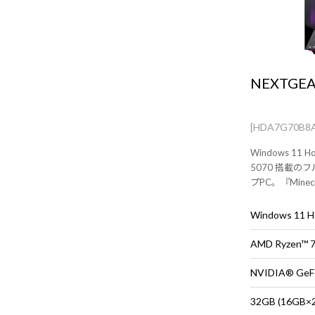
NEXTGEA
[HDA7G70B8
Windows 11 H
5070 搭載
プPC。『Minecraft
PC』付属。※
売りです。
Windows 11
AMD Ryzen™
NVIDIA® GeF
32GB (16G