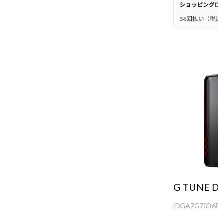
ショッピング
36回払い（税
G TUNE 
[DGA7G70B6