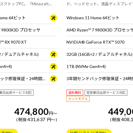
トップPC。『Minecraft:
ド、ヘッドセット、液晶ディスプレイ
ck Edition for PC』付属。※モニ
※Wi-Fiモジュールは非搭載です。
ーボードは別売りです
 Home 64ビット
Windows 11 Home 64ビット
 7 9800X3D プロセッサ
AMD Ryzen™ 7 9800X3D プロセッ
 RX 9070 XT
NVIDIA® GeForce RTX™ 5070
B×2 / デュアルチャネル)
32GB (16GB×2 / デュアルチャネル)
en4×4)
1TB (NVMe Gen4×4)
3年間センドバック修理保証・24時間×365日電話サポート
業日出荷サービス対応
送料無料
翌営業日出荷サービス対応
セットモデル
474,800
449,0
円
～
431,637
408,
税抜
円
～
税抜