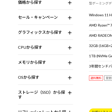
価格から探す
型ゲーミングデスク
Java & Bedro
タ・マウス・キ
Windows 11
セール・キャンペーン
AMD Ryzen™
グラフィックスから探す
AMD RADEON™
32GB (16G
CPUから探す
1TB (NVMe G
メモリから探す
OSから探す
送料無料
翌営
ストレージ（SSD）から探
す
リフレッシュレートから探