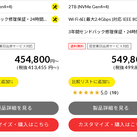
en4×4)
2TB (NVMe Gen4×4)
3年間センドバック修理保証・24時間×365日電話サポート
業日出荷サービス対応
送料無料
翌営業日出荷サービス対応
454,800
549,8
円
～
413,455
499,
税抜
円
～
税抜
に追加
比較リストに追加
5.0
（10）
マイズ・購入はこちら
カスタマイズ・購入はこ