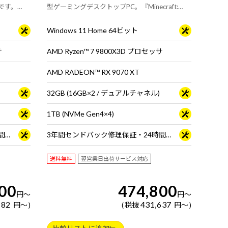
です。
型ゲーミングデスクトップPC。『Minecraft:
Java & Bedrock Edition for PC』付属。※モニ
タ・マウス・キーボードは別売りです
Windows 11 Home 64ビット
サ
AMD Ryzen™ 7 9800X3D プロセッサ
AMD RADEON™ RX 9070 XT
32GB (16GB×2 / デュアルチャネル)
1TB (NVMe Gen4×4)
3年間センドバック修理保証・24時間×365日電話サポート
3年間センドバック修理保証・24時間×365日電話サポート
送料無料
翌営業日出荷サービス対応
00
474,800
円
～
円
～
182
431,637
円
～
税抜
円
～