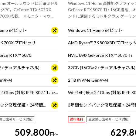
1 Home オールラウンドに活躍ミドル
Windows 11 Home 高性能グラフィ
C。GeForce RTX 5070 &
GeForce RTX 5070 Ti / 16GB搭
7 9700X 搭載。 ※モニタ・マウ
ンドに活躍するミドルクラス ゲーミン
は別売りです。
適なゲームプレイにおすすめです。※
マウス・キーボードは別売りです。
 Home 64ビット
Windows 11 Home 64ビット
 7 9700X プロセッサ
AMD Ryzen™ 7 9800X3D プロセッ
orce RTX™ 5070
NVIDIA® GeForce RTX™ 5070 Ti
B×2 / デュアルチャネル)
32GB (16GB×2 / デュアルチャネル)
en4×4)
2TB (NVMe Gen4×4)
Wi-Fi 6E( 最大2.4Gbps )対応 IEEE 802.11 ax/ac/a/b/g/n準拠 ＋ Bluetooth 5内蔵
3年間センドバック修理保証・24時間×365日電話サポート
業日出荷サービス対応
送料無料
翌営業日出荷サービス対応
509,800
629,8
円
～