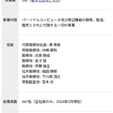
決算期
3月（
電子公告はこちら
）
事業内容
パーソナルコンピュータ及び周辺機器の開発、製造、
販売とそれに付随する一切の事業
役員
代表取締役社長 : 軣 秀樹
常務取締役 : 中嶋 寿和
取締役 : 氏家 朋成
取締役 : 金子 覚
取締役 : 伊藤 倫生
社外取締役 : 稲田 博樹
社外取締役 : 下川原 頂之
常勤監査役 : 宮本 光
従業員数
667名（正社員のみ、2026年5月現在）