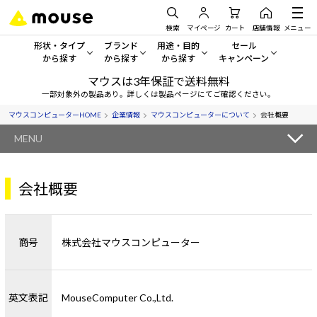
検索
マイページ
カート
店舗情報
メニュー
形状・タイプ
ブランド
用途・目的
セール
から探す
から探す
から探す
キャンペーン
マウスは3年保証で送料無料
形状・タイプから探す をすべてみる
mouse
一般向けパソコン
セール・キャンペーン
一部対象外の製品あり。詳しくは製品ページにてご確認ください。
マウスコンピューターHOME
企業情報
マウスコンピューターについて
会社概要
デスクトップPC
G TUNE
ゲーミングPC・ゲーム向けパソコン
期間限定セール
人気モデルが期間限定・お買
MENU
ノートPC
NEXTGEAR
クリエイティブ向け
アウトレットパソコン
すべて新品の旧モデル製品な
会社概要
タブレットPC
DAIV
ビジネス向けパソコン
おすすめ目玉パソコン
サーバー
MousePro
学習向けパソコン
今イチオシのパソコンをピッ
商号
株式会社マウスコンピューター
ワークステーション
iiyama
スペック/パーツ別
Windows 11
|
Copilot+ PC
Windows 11
|
Copilot+ PC
ディスプレイ
AIおすすめパソコン
英文表記
MouseComputer Co.,Ltd.