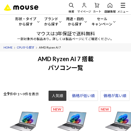
検索
マイページ
カート
店舗情報
メニュー
形状・タイプ
ブランド
用途・目的
セール
から探す
から探す
から探す
キャンペーン
マウスは3年保証で送料無料
形状・タイプから探す をすべてみる
mouse
一般向けパソコン
セール・キャンペーン
一部対象外の製品あり。詳しくは製品ページにてご確認ください。
HOME
CPUから探す
AMD Ryzen AI 7
デスクトップPC
G TUNE
ゲーミングPC・ゲーム向けパソコン
期間限定セール
人気モデルが期間限定・お買
AMD Ryzen AI 7 搭載
ノートPC
NEXTGEAR
クリエイティブ向け
パソコン一覧
アウトレットパソコン
すべて新品の旧モデル製品な
タブレット
DAIV
ビジネス向けパソコン
おすすめ目玉パソコン
サーバー
MousePro
学習向けパソコン
9
全
件中
1～9件を表示
今イチオシのパソコンをピッ
人気順
価格が低い順
価格が高い順
ワークステーション
iiyama
スペック/パーツ別
Windows 11
|
Copilot+ PC
NEW
NEW
Windows 11
|
Copilot+ PC
ディスプレイ
AIおすすめパソコン