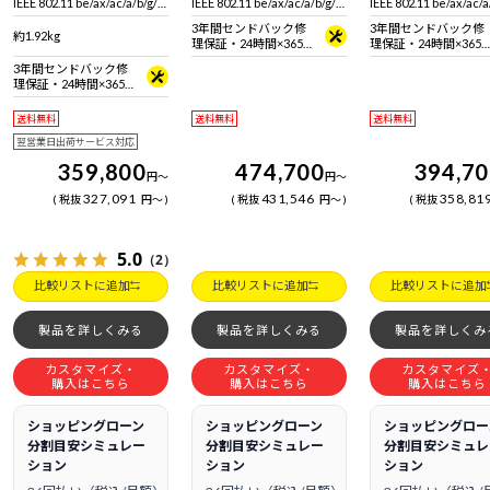
IEEE 802.11 be/ax/ac/a/b/g/n
IEEE 802.11 be/ax/ac/a/b/g/n
IEEE 802.11 be/ax/ac/a
準拠 ＋ Bluetooth 5内蔵
準拠 ＋ Bluetooth 5内蔵
準拠 ＋ Bluetooth 5
3年間センドバック修
3年間センドバック修
約1.92kg
理保証・24時間×365
理保証・24時間×365
日電話サポート
日電話サポート
3年間センドバック修
理保証・24時間×365
日電話サポート
送料無料
送料無料
送料無料
翌営業日出荷サービス対応
359,800
474,700
394,7
円
～
円
～
327,091
431,546
358,81
税抜
円
～
税抜
円
～
税抜
5.0
（2）
比較リストに追加
比較リストに追加
比較リストに追加
製品を詳しくみる
製品を詳しくみる
製品を詳しくみ
カスタマイズ・
カスタマイズ・
カスタマイズ
購入はこちら
購入はこちら
購入はこちら
ショッピングローン
ショッピングローン
ショッピングロー
分割目安シミュレー
分割目安シミュレー
分割目安シミュレ
ション
ション
ション