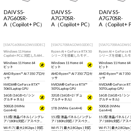
Windows 11
|
Copilot+ PC
Windows 11
|
Copilot+ PC
DAIV S5-
DAIV S5-
DAIV S5-
A7G60SR-
A7G70SR-
A7G70SR-
A（Copilot+ PC）
A（Copilot+ PC）
A（Copilot+
[S5A7G60SRAGDW103DEC]
[S5A7G70SRAGDW102DEC]
[S5A7G70SRAGDW10
Windows 11 Home
Ryzen AI + GeForce RTX 50
Ryzen AI + GeForce 
Copilot+ PCに対応したAMD
シリーズを搭載したモデ
シリーズを搭載したモ
Ryzen AIシリーズ搭載。RTX
ル。クリエイティブ用途に
ル。クリエイティブ用
Windows 11 Home 64
Windows 11 Home 64
Windows 11 Home 64
5060 Laptop GPUを採用した
おすすめなクリエイター向
おすすめなクリエイタ
ビット
ビット
ビット
クリエイター向け15.3型ノー
けノートパソコン
けノートパソコン
トPC
AMD Ryzen™ AI 7 350 プロセ
AMD Ryzen™ AI 7 350 プロセ
AMD Ryzen™ AI 7 3
ッサ
ッサ
ッサ
NVIDIA® GeForce RTX™
NVIDIA® GeForce RTX™
NVIDIA® GeForce R
5060 Laptop GPU
5070 Laptop GPU
5070 Laptop GPU
16GB (16GB×1 / シン
32GB (16GB×2 / デュ
16GB (16GB×1 / シン
グルチャネル)
アルチャネル)
グルチャネル)
500GB (NVMe
500GB (NVMe
1TB (NVMe Gen4×4)
Gen4×4)
Gen4×4)
15.3型 液晶パネル (ノングレ
15.3型 液晶パネル (ノングレ
15.3型 液晶パネル (
ア / 180Hz対応 / アスペクト
ア / 180Hz対応 / アスペクト
ア / 180Hz対応 / ア
比16:10)
比16:10)
比16:10)
Wi-Fi 7 ( 最大2.8Gbps ) 対応
Wi-Fi 7 ( 最大2.8Gbps ) 対応
Wi-Fi 7 ( 最大2.8Gbps