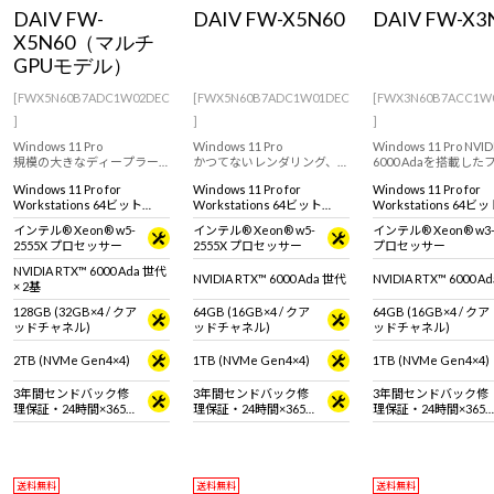
Windows 11
|
Copilot+ PC
Windows 11
|
Copilot+ PC
DAIV FW-
DAIV FW-X5N60
DAIV FW-X3
X5N60（マルチ
GPUモデル）
[FWX5N60B7ADC1W02DEC
[FWX5N60B7ADC1W01DEC
[FWX3N60B7ACC1W
]
]
]
Windows 11 Pro
Windows 11 Pro
Windows 11 Pro NVID
規模の大きなディープラー
かつてないレンダリング、
6000 Adaを搭載した
ニングや生成AIにも対応可能
AI、グラフィックス、コンピ
ワー型ワークステーシ
Windows 11 Pro for
Windows 11 Pro for
Windows 11 Pro for
な大容量のVRAM。RTX
ューティング性能を実現す
モデル
Workstations 64ビット
Workstations 64ビット
Workstations 64ビ
6000 Ada世代を2基搭載した
る、NVIDIA RTX 6000 Ada 世
(DSP)
(DSP)
(DSP)
ワークステーション。
代 搭載のワークステーショ
インテル® Xeon® w5-
インテル® Xeon® w5-
インテル® Xeon® w3-
ン。
2555X プロセッサー
2555X プロセッサー
プロセッサー
NVIDIA RTX™ 6000 Ada 世代
NVIDIA RTX™ 6000 Ada 世代
NVIDIA RTX™ 6000 A
× 2基
128GB (32GB×4 / クア
64GB (16GB×4 / クア
64GB (16GB×4 / クア
ッドチャネル)
ッドチャネル)
ッドチャネル)
2TB (NVMe Gen4×4)
1TB (NVMe Gen4×4)
1TB (NVMe Gen4×4)
3年間センドバック修
3年間センドバック修
3年間センドバック修
理保証・24時間×365
理保証・24時間×365
理保証・24時間×365
日電話サポート
日電話サポート
日電話サポート
送料無料
送料無料
送料無料