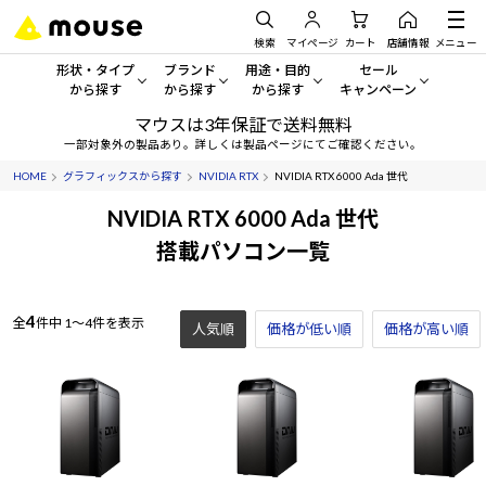
検索
マイページ
カート
店舗情報
メニュー
形状・タイプ
ブランド
用途・目的
セール
から探す
から探す
から探す
キャンペーン
マウスは3年保証で送料無料
形状・タイプから探す をすべてみる
mouse
一般向けパソコン
セール・キャンペーン
一部対象外の製品あり。詳しくは製品ページにてご確認ください。
HOME
グラフィックスから探す
NVIDIA RTX
NVIDIA RTX 6000 Ada 世代
デスクトップPC
G TUNE
ゲーミングPC・ゲーム向けパソコン
期間限定セール
人気モデルが期間限定・お買
NVIDIA RTX 6000 Ada 世代
ノートPC
NEXTGEAR
クリエイティブ向け
搭載パソコン一覧
アウトレットパソコン
すべて新品の旧モデル製品な
タブレット
DAIV
ビジネス向けパソコン
4
全
件中
1～4件を表示
人気順
価格が低い順
おすすめ目玉パソコン
価格が高い順
サーバー
MousePro
学習向けパソコン
今イチオシのパソコンをピッ
ワークステーション
iiyama
スペック/パーツ別
Windows 11
|
Copilot+ PC
Windows 11
|
Copilot+ PC
ディスプレイ
AIおすすめパソコン