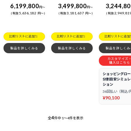
6,199,800
3,499,800
3,244,8
円
～
円
～
5,636,182
3,181,637
2,949,81
税抜
円
～
税抜
円
～
税抜
比較リストに追加
比較リストに追加
比較リストに追加
製品を詳しくみる
製品を詳しくみる
製品を詳しくみ
カスタマイズ
購入はこちら
ショッピングロー
分割目安シミュレ
ション
36回払い（税込/
¥90,100
4
全
件中
1～4件を表示