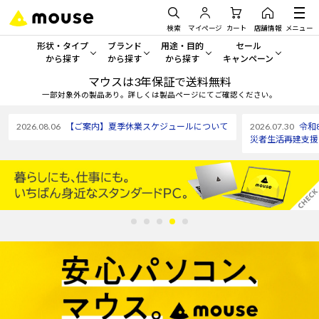
検索
マイページ
カート
店舗情報
メニュー
形状・タイプ
ブランド
用途・目的
セール
から探す
から探す
から探す
キャンペーン
マウスは3年保証で送料無料
形状・タイプから探す をすべてみる
mouse
一般向けパソコン
セール・キャンペーン
一部対象外の製品あり。詳しくは製品ページにてご確認ください。
デスクトップPC
G TUNE
ゲーミングPC・ゲーム向けパソコン
期間限定セール
2026.08.06
【ご案内】夏季休業スケジュールについて
2026.07.30
令和
人気モデルが期間限定・お買
災者生活再建支援
ノートPC
NEXTGEAR
クリエイティブ向け
アウトレットパソコン
すべて新品の旧モデル製品な
タブレット
DAIV
ビジネス向けパソコン
おすすめ目玉パソコン
サーバー
MousePro
学習向けパソコン
今イチオシのパソコンをピッ
ワークステーション
iiyama
スペック/パーツ別
Windows 11
|
Copilot+ PC
Windows 11
|
Copilot+ PC
ディスプレイ
AIおすすめパソコン