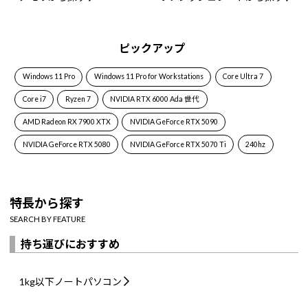
ピックアップ
Windows 11 Pro
Windows 11 Pro for Workstations
Core Ultra 7
Core i7
Ryzen 7
NVIDIA RTX 6000 Ada 世代
AMD Radeon RX 7900 XTX
NVIDIA GeForce RTX 5090
NVIDIA GeForce RTX 5080
NVIDIA GeForce RTX 5070 Ti
240hz
特長から探す
SEARCH BY FEATURE
持ち運びにおすすめ
1kg以下
ノートパソコン