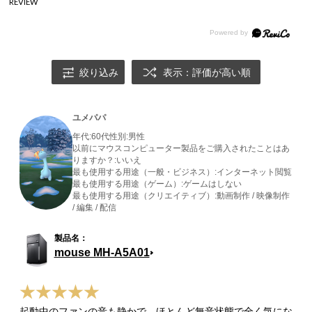
REVIEW
絞り込み
表示：評価が高い順
ユメパパ
年代:
60代
性別:
男性
以前にマウスコンピューター製品をご購入されたことはあ
りますか？:
いいえ
最も使用する用途（一般・ビジネス）:
インターネット閲覧
最も使用する用途（ゲーム）:
ゲームはしない
最も使用する用途（クリエイティブ）:
動画制作 / 映像制作
/ 編集 / 配信
mouse MH-A5A01
起動中のファンの音も静かで、ほとんど無音状態で全く気にな