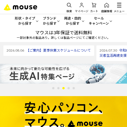
検索
マイページ
カート
店舗情報
メニュー
形状・タイプ
ブランド
用途・目的
セール
から探す
から探す
から探す
キャンペーン
マウスは3年保証で送料無料
形状・タイプから探す をすべてみる
mouse
一般向けパソコン
セール・キャンペーン
一部対象外の製品あり。詳しくは製品ページにてご確認ください。
デスクトップPC
G TUNE
ゲーミングPC・ゲーム向けパソコン
期間限定セール
2026.08.06
【ご案内】夏季休業スケジュールについて
2026.07.30
令和
人気モデルが期間限定・お買
災者生活再建支援
ノートPC
NEXTGEAR
クリエイティブ向け
アウトレットパソコン
すべて新品の旧モデル製品な
タブレット
DAIV
ビジネス向けパソコン
おすすめ目玉パソコン
サーバー
MousePro
学習向けパソコン
今イチオシのパソコンをピッ
ワークステーション
iiyama
スペック/パーツ別
Windows 11
|
Copilot+ PC
Windows 11
|
Copilot+ PC
ディスプレイ
AIおすすめパソコン