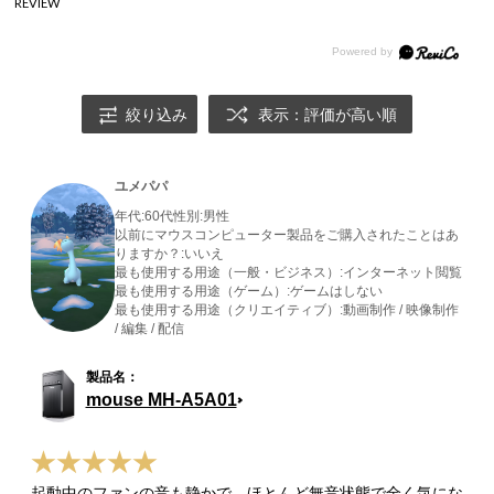
REVIEW
絞り込み
表示：評価が高い順
ユメパパ
年代:
60代
性別:
男性
以前にマウスコンピューター製品をご購入されたことはあ
りますか？:
いいえ
最も使用する用途（一般・ビジネス）:
インターネット閲覧
最も使用する用途（ゲーム）:
ゲームはしない
最も使用する用途（クリエイティブ）:
動画制作 / 映像制作
/ 編集 / 配信
mouse MH-A5A01
起動中のファンの音も静かで、ほとんど無音状態で全く気にな