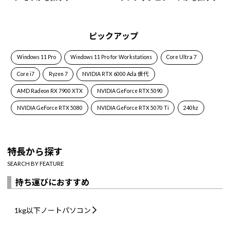
ピックアップ
Windows 11 Pro
Windows 11 Pro for Workstations
Core Ultra 7
Core i7
Ryzen 7
NVIDIA RTX 6000 Ada 世代
AMD Radeon RX 7900 XTX
NVIDIA GeForce RTX 5090
NVIDIA GeForce RTX 5080
NVIDIA GeForce RTX 5070 Ti
240hz
特長から探す
SEARCH BY FEATURE
持ち運びにおすすめ
1kg以下
ノートパソコン