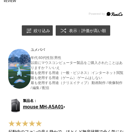
REVIEW
絞り込み
表示：評価が高い順
ユメパパ
年代:
60代
性別:
男性
以前にマウスコンピューター製品をご購入されたことはあ
りますか？:
いいえ
最も使用する用途（一般・ビジネス）:
インターネット閲覧
最も使用する用途（ゲーム）:
ゲームはしない
最も使用する用途（クリエイティブ）:
動画制作 / 映像制作
/ 編集 / 配信
mouse MH-A5A01
起動中のファンの音も静かで、ほとんど無音状態で全く気にな