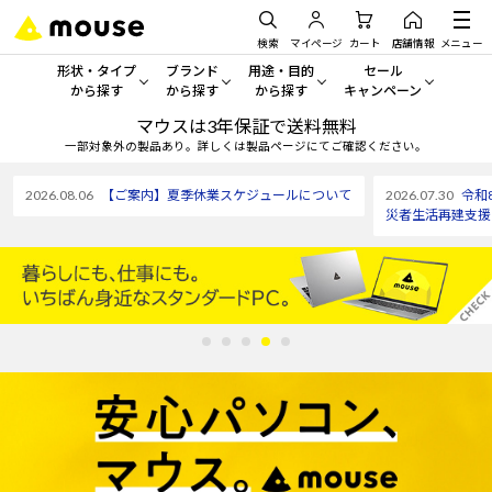
検索
マイページ
カート
店舗情報
メニュー
形状・タイプ
ブランド
用途・目的
セール
から探す
から探す
から探す
キャンペーン
マウスは3年保証で送料無料
形状・タイプから探す をすべてみる
mouse
一般向けパソコン
セール・キャンペーン
一部対象外の製品あり。詳しくは製品ページにてご確認ください。
デスクトップPC
G TUNE
ゲーミングPC・ゲーム向けパソコン
期間限定セール
2026.08.06
【ご案内】夏季休業スケジュールについて
2026.07.30
令和
人気モデルが期間限定・お買
災者生活再建支援
ノートPC
NEXTGEAR
クリエイティブ向け
アウトレットパソコン
すべて新品の旧モデル製品な
タブレット
DAIV
ビジネス向けパソコン
おすすめ目玉パソコン
サーバー
MousePro
学習向けパソコン
今イチオシのパソコンをピッ
ワークステーション
iiyama
スペック/パーツ別
Windows 11
|
Copilot+ PC
Windows 11
|
Copilot+ PC
ディスプレイ
AIおすすめパソコン