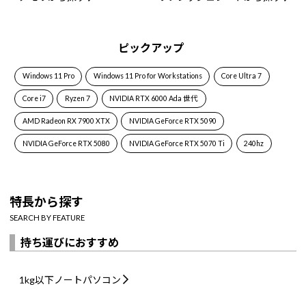
ピックアップ
Windows 11 Pro
Windows 11 Pro for Workstations
Core Ultra 7
Core i7
Ryzen 7
NVIDIA RTX 6000 Ada 世代
AMD Radeon RX 7900 XTX
NVIDIA GeForce RTX 5090
NVIDIA GeForce RTX 5080
NVIDIA GeForce RTX 5070 Ti
240hz
特長から探す
SEARCH BY FEATURE
持ち運びにおすすめ
1kg以下
ノートパソコン