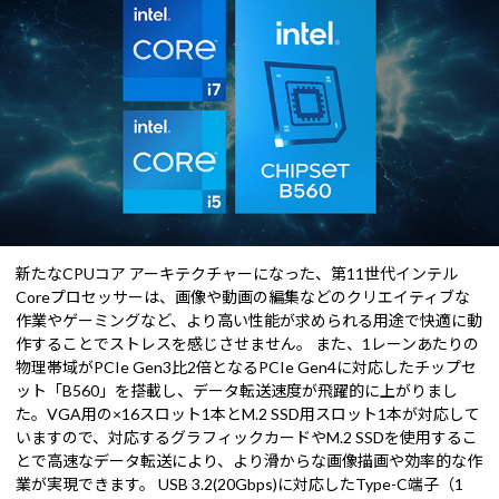
新たなCPUコア アーキテクチャーになった、第11世代インテル
Coreプロセッサーは、画像や動画の編集などのクリエイティブな
作業やゲーミングなど、より高い性能が求められる用途で快適に動
作することでストレスを感じさせません。 また、1レーンあたりの
物理帯域がPCIe Gen3比2倍となるPCIe Gen4に対応したチップセ
ット「B560」を搭載し、データ転送速度が飛躍的に上がりまし
た。VGA用の×16スロット1本とM.2 SSD用スロット1本が対応して
いますので、対応するグラフィックカードやM.2 SSDを使用するこ
とで高速なデータ転送により、より滑からな画像描画や効率的な作
業が実現できます。 USB 3.2(20Gbps)に対応したType-C端子（1