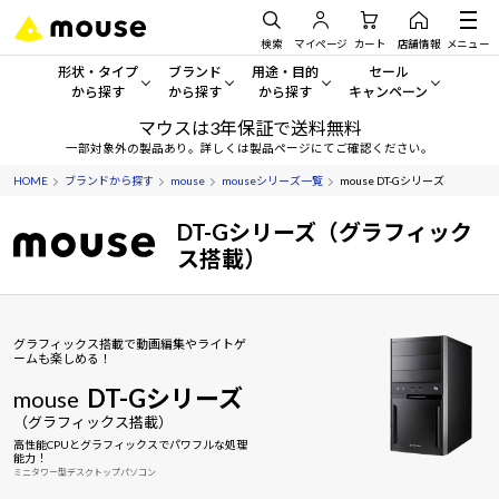
検索
マイページ
カート
店舗情報
メニュー
形状・タイプ
ブランド
用途・目的
セール
から探す
から探す
から探す
キャンペーン
マウスは3年保証で送料無料
形状・タイプから探す をすべてみる
mouse
一般向けパソコン
セール・キャンペーン
一部対象外の製品あり。詳しくは製品ページにてご確認ください。
HOME
ブランドから探す
mouse
mouseシリーズ一覧
mouse DT-Gシリーズ
デスクトップPC
G TUNE
ゲーミングPC・ゲーム向けパソコン
期間限定セール
人気モデルが期間限定・お買
DT-Gシリーズ（グラフィック
ノートPC
NEXTGEAR
クリエイティブ向け
ス搭載）
アウトレットパソコン
すべて新品の旧モデル製品な
タブレット
DAIV
ビジネス向けパソコン
おすすめ目玉パソコン
グラフィックス搭載で動画編集やライトゲ
サーバー
MousePro
学習向けパソコン
ームも楽しめる！
今イチオシのパソコンをピッ
DT-Gシリーズ
mouse
ワークステーション
iiyama
スペック/パーツ別
Windows 11
|
Copilot+ PC
（グラフィックス搭載）
高性能CPUとグラフィックスでパワフルな処理
Windows 11
|
Copilot+ PC
ディスプレイ
AIおすすめパソコン
能力！
ミニタワー型デスクトップパソコン