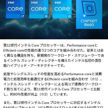
第12世代インテル Core プロセッサーは、Performance-coreと
Efficient-coreの性能の違う2つのコアを組み合わせた、従来とは全
く異なる構造を持ち、新開発のワークロード・スケジューラーであ
るインテル スレッド・ディレクターを備えたインテル社初の高性
能ハイブリッド・アーキテクチャーです。
処理やシングルスレッドの性能を高めるPerformance-coreと消費
電力と処理効率を最適化するEfficient-coreを組み合わせ（※1）、
インテル スレッド・ディレクターによる両コア連携のワークロー
ド割り当てにより、第11世代インテル Core プロセッサーと比較
し、約80％性能が向上（※2）しています。
また、第12世代インテル Core プロセッサーに対応するインテル
B660チップセットは、VGA用の×16スロット1本とM.2 SSD用スロ