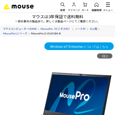
検索
マイページ
カート
店舗情報
メニュー
マウスは3年保証で送料無料
一部対象外の製品あり。詳しくは製品ページにてご確認ください。
マウスコンピューターHOME
MousePro（ビジネスPC）
ノートPC
15.6型
MousePro Lシリーズ
MousePro L5-I3U01BK-B
1
12