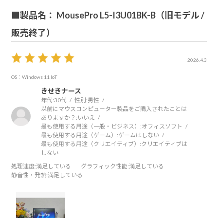
■製品名： MousePro L5-I3U01BK-B（旧モデル /
販売終了）
2026.4.3
OS：Windows 11 IoT
きせきナース
年代:
30代
性別:
男性
以前にマウスコンピューター製品をご購入されたことは
ありますか？:
いいえ
最も使用する用途（一般・ビジネス）:
オフィスソフト
最も使用する用途（ゲーム）:
ゲームはしない
最も使用する用途（クリエイティブ）:
クリエイティブは
しない
処理速度
:満足している
グラフィック性能
:満足している
静音性・発熱
:満足している