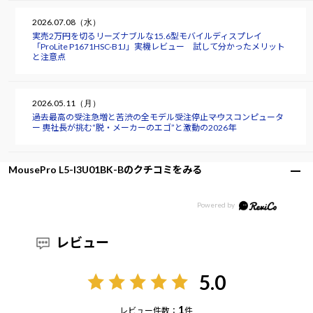
2026.07.08（水）
実売2万円を切るリーズナブルな15.6型モバイルディスプレイ
「ProLite P1671HSC-B1J」実機レビュー 試して分かったメリット
と注意点
2026.05.11（月）
過去最高の受注急増と苦渋の全モデル受注停止――マウスコンピュータ
ー 軣社長が挑む“脱・メーカーのエゴ”と激動の2026年
MousePro L5-I3U01BK-Bのクチコミをみる
レビュー
5.0
1
レビュー件数：
件