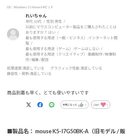
OS：Windows 11 Home 64ビット
れいちゃん
年代:
10代
性別:
男性
以前にマウスコンピューター製品をご購入されたことは
ありますか？:
はい
最も使用する用途（一般・ビジネス）:
インターネット閲
覧
最も使用する用途（ゲーム）:
ゲームはしない
最も使用する用途（クリエイティブ）:
動画制作 / 映像制
作 / 編集 / 配信
処理速度
:満足している
グラフィック性能
:満足している
静音性・発熱
:満足している
商品到着も早く、とても使いやすいです
参考になった
1
Like!
0
■製品名： mouse K5-I7G50BK-A（旧モデル / 販