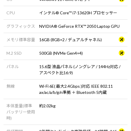
CPU
インテル® Core™ i7-13620H プロセッサー
グラフィックス
NVIDIA® GeForce RTX™ 2050 Laptop GPU
メモリ標準容量
16GB (8GB×2 / デュアルチャネル)
M.2 SSD
500GB (NVMe Gen4×4)
パネル
15.6型 液晶パネル (ノングレア / 144Hz対応 /
アスペクト比16:9)
無線
Wi-Fi 6E( 最大2.4Gbps )対応 IEEE 802.11
ax/ac/a/b/g/n準拠 ＋ Bluetooth 5内蔵
本体重量(標準
約2.02kg
バッテリー使用
時)