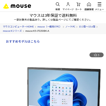
検索
マイページ
カート
店舗情報
メニュー
マウスは3年保証で送料無料
一部対象外の製品あり。詳しくは製品ページにてご確認ください。
マウスコンピューターHOME
mouse（一般向けPC）
ノートPC
15.3型～15.6型
mouse Kシリーズ
mouse K5-I7G50BK-A
おすすめモデルはこちら
1
15