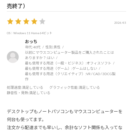
売終了）
2026.4.5
OS：Windows 11 Home 64ビット
おっち
年代:
40代
性別:
男性
以前にマウスコンピューター製品をご購入されたことは
ありますか？:
はい
最も使用する用途（一般・ビジネス）:
オフィスソフト
最も使用する用途（ゲーム）:
ゲームはしない
最も使用する用途（クリエイティブ）:
VR / CAD / 3DCG製
作
処理速度
:満足している
グラフィック性能
:満足している
静音性・発熱
:満足している
デスクトップもノートパソコンもマウスコンピューターを
何台も使ってます。
注文から配達までも早いし、余計なソフト関係も入ってな