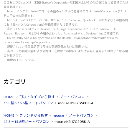
ロゴおよびDirectXは、米国Microsoft Corporationの米国およびその他の国における商標または
登録商標です。
・ Intel、インテル、Intel ロゴ、その他のインテルの名称やロゴは、Intel Corporation または
その子会社の商標です。
・ NVIDIA、NVIDIAロゴ、CUDA、TESLA、SLI、GeForce、Quadroは、米国およびその他の国
におけるNVIDIA Corporationの登録商標または商標です。
・ 🄫2021 Advanced Micro Devices, Inc. All rights reserved. AMD、AMD Arrowロゴ、
Ryzen、Radeon、およびその組み合わせは、Advanced Micro Devices、Inc.の商標です。
・ Dolby, Dolby Audio, Dolby Atmos, and the double-D symbol are trademarks of Dolby
Laboratories Licensing Corporation.
・ 記載されている製品名等は各社の登録商標あるいは商標です。
・ 当ページの掲載内容および価格は、在庫などの都合により予告無く変更または終了となる場
合があります。
・ 画像はイメージです。
カテゴリ
HOME
形状・タイプから探す
ノートパソコン
15.3型～15.6型ノートパソコン
mouse K5-I7G50BK-A
HOME
ブランドから探す
mouse
ノートパソコン
15.3～15.6型ノートパソコン
mouse K5-I7G50BK-A