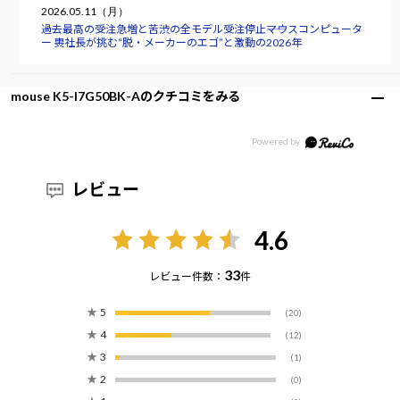
2026.05.11（月）
過去最高の受注急増と苦渋の全モデル受注停止――マウスコンピュータ
ー 軣社長が挑む“脱・メーカーのエゴ”と激動の2026年
mouse K5-I7G50BK-Aのクチコミをみる
レビュー
4.6
33
レビュー件数：
件
★
5
(20)
★
4
(12)
★
3
(1)
★
2
(0)