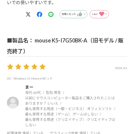
いでの使いやすいです。
参考になった
0
Like!
0
■製品名： mouse K5-I7G50BK-A（旧モデル / 販
売終了）
2026.4.2
OS：Windows 11 Home 64ビット
まー
年代:
60代
性別:
男性
以前にマウスコンピューター製品をご購入されたことは
ありますか？:
いいえ
最も使用する用途（一般・ビジネス）:
オフィスソフト
最も使用する用途（ゲーム）:
ゲームはしない
最も使用する用途（クリエイティブ）:
クリエイティブは
しない
処理速度
:満足している
グラフィック性能
:満足している