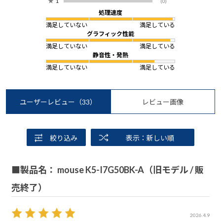
★
1
(0)
処理速度
満足していない
満足している
グラフィック性能
満足していない
満足している
静音性・発熱
満足していない
満足している
ユーザーレビュー
（33）
レビュー画像
絞り込み
表示：新しい順
■製品名： mouse K5-I7G50BK-A（旧モデル / 販
売終了）
2026.4.9