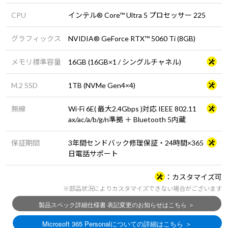
CPU
インテル® Core™ Ultra 5 プロセッサー 225
グラフィックス
NVIDIA® GeForce RTX™ 5060 Ti (8GB)
メモリ標準容量
16GB (16GB×1 / シングルチャネル)
M.2 SSD
1TB (NVMe Gen4×4)
無線
Wi-Fi 6E( 最大2.4Gbps )対応 IEEE 802.11
ax/ac/a/b/g/n準拠 ＋ Bluetooth 5内蔵
保証期間
3年間センドバック修理保証・24時間×365
日電話サポート
カスタマイズ可
※部品状況によりカスタマイズできない場合がございます