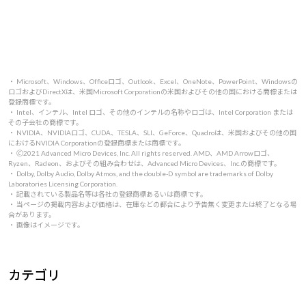
・ Microsoft、Windows、Officeロゴ、Outlook、Excel、OneNote、PowerPoint、Windowsの
ロゴおよびDirectXは、米国Microsoft Corporationの米国およびその他の国における商標または
登録商標です。
・ Intel、インテル、Intel ロゴ、その他のインテルの名称やロゴは、Intel Corporation または
その子会社の商標です。
・ NVIDIA、NVIDIAロゴ、CUDA、TESLA、SLI、GeForce、Quadroは、米国およびその他の国
におけるNVIDIA Corporationの登録商標または商標です。
・ 🄫2021 Advanced Micro Devices, Inc. All rights reserved. AMD、AMD Arrowロゴ、
Ryzen、Radeon、およびその組み合わせは、Advanced Micro Devices、Inc.の商標です。
・ Dolby, Dolby Audio, Dolby Atmos, and the double-D symbol are trademarks of Dolby
Laboratories Licensing Corporation.
・ 記載されている製品名等は各社の登録商標あるいは商標です。
・ 当ページの掲載内容および価格は、在庫などの都合により予告無く変更または終了となる場
合があります。
・ 画像はイメージです。
カテゴリ