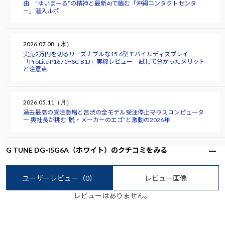
由 “ゆいまーる”の精神と最新AIで臨む「沖縄コンタクトセンタ
ー」潜入ルポ
2026.07.08（水）
実売2万円を切るリーズナブルな15.6型モバイルディスプレイ
「ProLite P1671HSC-B1J」実機レビュー 試して分かったメリット
と注意点
2026.05.11（月）
過去最高の受注急増と苦渋の全モデル受注停止――マウスコンピュータ
ー 軣社長が挑む“脱・メーカーのエゴ”と激動の2026年
G TUNE DG-I5G6A（ホワイト）のクチコミをみる
ユーザーレビュー
（0）
レビュー画像
レビューはありません。