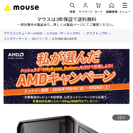
検索
マイページ
カート
店舗情報
メニュー
マウスは3年保証で送料無料
一部対象外の製品あり。詳しくは製品ページにてご確認ください。
マウスコンピューターHOME
G TUNE（ゲーミングPC）
デスクトップPC
ミニタワーケース
DGシリーズ
G TUNE DG-I5A70
1
20