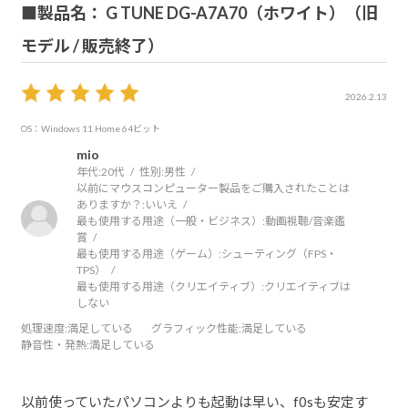
■製品名： G TUNE DG-A7A70（ホワイト）（旧
モデル / 販売終了）
2026.2.13
OS：Windows 11 Home 64ビット
mio
年代:
20代
性別:
男性
以前にマウスコンピューター製品をご購入されたことは
ありますか？:
いいえ
最も使用する用途（一般・ビジネス）:
動画視聴/音楽鑑
賞
最も使用する用途（ゲーム）:
シューティング（FPS・
TPS）
最も使用する用途（クリエイティブ）:
クリエイティブは
しない
処理速度
:満足している
グラフィック性能
:満足している
静音性・発熱
:満足している
以前使っていたパソコンよりも起動は早い、f0sも安定す