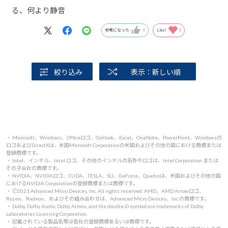
る、何より静音
参考になった
0
Like!
0
絞り込み
表示：新しい順
・ Microsoft、Windows、Officeロゴ、Outlook、Excel、OneNote、PowerPoint、Windowsの
ロゴおよびDirectXは、米国Microsoft Corporationの米国およびその他の国における商標または
登録商標です。
・ Intel、インテル、Intel ロゴ、その他のインテルの名称やロゴは、Intel Corporation または
その子会社の商標です。
・ NVIDIA、NVIDIAロゴ、CUDA、TESLA、SLI、GeForce、Quadroは、米国およびその他の国
におけるNVIDIA Corporationの登録商標または商標です。
・ 🄫2021 Advanced Micro Devices, Inc. All rights reserved. AMD、AMD Arrowロゴ、
Ryzen、Radeon、およびその組み合わせは、Advanced Micro Devices、Inc.の商標です。
・ Dolby, Dolby Audio, Dolby Atmos, and the double-D symbol are trademarks of Dolby
Laboratories Licensing Corporation.
・ 記載されている製品名等は各社の登録商標あるいは商標です。