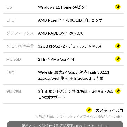
OS
Windows 11 Home 64ビット
CPU
AMD Ryzen™ 7 7800X3D プロセッサ
グラフィックス
AMD RADEON™ RX 9070
メモリ標準容量
32GB (16GB×2 / デュアルチャネル)
M.2 SSD
2TB (NVMe Gen4×4)
無線
Wi-Fi 6E( 最大2.4Gbps )対応 IEEE 802.11
ax/ac/a/b/g/n準拠 ＋ Bluetooth 5内蔵
保証期間
3年間センドバック修理保証・24時間×365
日電話サポート
カスタマイズ可
※部品状況によりカスタマイズできない場合がございます