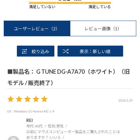
満足していない
満足している
ユーザーレビュー
（2）
レビュー画像
（1）
絞り込み
表示：新しい順
■製品名： G TUNE DG-A7A70（ホワイト）（旧
モデル / 販売終了）
2026.5.25
OS：Windows 11 Home 64ビット
REI
年代:
40代
性別:
男性
以前にマウスコンピューター製品をご購入されたことは
ありますか？:
いいえ