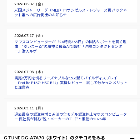
2026.08.07（金）
米国メジャーリーグ（MLB）ロサンゼルス・ドジャース戦 バックネ
ット裏への広告掲出のお知らせ
2026.07.17（金）
マウスコンピューターが「24時間365日」の国内サポートを貫く理
由 “ゆいまーる”の精神と最新AIで臨む「沖縄コンタクトセンタ
ー」潜入ルポ
2026.07.08（水）
実売2万円を切るリーズナブルな15.6型モバイルディスプレイ
「ProLite P1671HSC-B1J」実機レビュー 試して分かったメリット
と注意点
2026.05.11（月）
過去最高の受注急増と苦渋の全モデル受注停止――マウスコンピュータ
ー 軣社長が挑む“脱・メーカーのエゴ”と激動の2026年
G TUNE DG-A7A70（ホワイト）のクチコミをみる