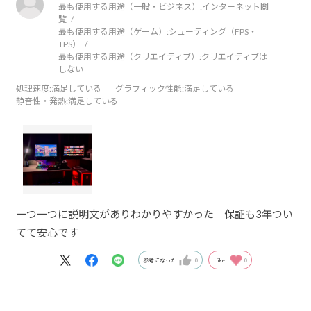
最も使用する用途（一般・ビジネス）:
インターネット閲
覧
最も使用する用途（ゲーム）:
シューティング（FPS・
TPS）
最も使用する用途（クリエイティブ）:
クリエイティブは
しない
処理速度
:満足している
グラフィック性能
:満足している
静音性・発熱
:満足している
一つ一つに説明文がありわかりやすかった 保証も3年つい
てて安心です
参考になった
0
Like!
0