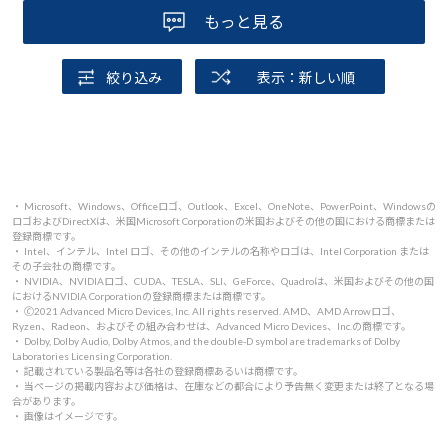
もっと見る
絞り込み
表示：新しい順
・ Microsoft、Windows、Officeロゴ、Outlook、Excel、OneNote、PowerPoint、Windowsの
ロゴおよびDirectXは、米国Microsoft Corporationの米国およびその他の国における商標または
登録商標です。
・ Intel、インテル、Intel ロゴ、その他のインテルの名称やロゴは、Intel Corporation または
その子会社の商標です。
・ NVIDIA、NVIDIAロゴ、CUDA、TESLA、SLI、GeForce、Quadroは、米国およびその他の国
におけるNVIDIA Corporationの登録商標または商標です。
・ 🄫2021 Advanced Micro Devices, Inc. All rights reserved. AMD、AMD Arrowロゴ、
Ryzen、Radeon、およびその組み合わせは、Advanced Micro Devices、Inc.の商標です。
・ Dolby, Dolby Audio, Dolby Atmos, and the double-D symbol are trademarks of Dolby
Laboratories Licensing Corporation.
・ 記載されている製品名等は各社の登録商標あるいは商標です。
・ 当ページの掲載内容および価格は、在庫などの都合により予告無く変更または終了となる場
合があります。
・ 画像はイメージです。