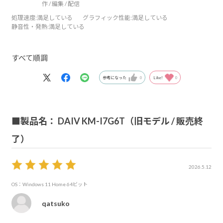
作 / 編集 / 配信
処理速度
:満足している
グラフィック性能
:満足している
静音性・発熱
:満足している
すべて順調
参考になった
0
Like!
0
■製品名： DAIV KM-I7G6T（旧モデル / 販売終
了）
2026.5.12
OS：Windows 11 Home 64ビット
qatsuko