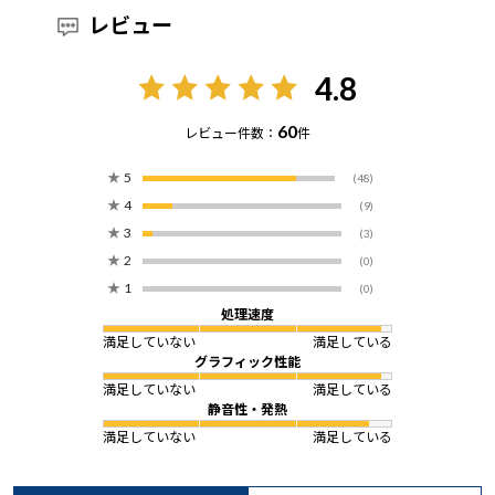
レビュー
4.8
60
レビュー件数：
件
★
5
(48)
★
4
(9)
★
3
(3)
★
2
(0)
★
1
(0)
処理速度
満足していない
満足している
グラフィック性能
満足していない
満足している
静音性・発熱
満足していない
満足している