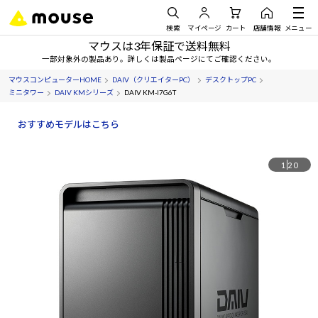
検索
マイページ
カート
店舗情報
メニュー
マウスは3年保証で送料無料
一部対象外の製品あり。詳しくは製品ページにてご確認ください。
マウスコンピューターHOME
DAIV（クリエイターPC）
デスクトップPC
ミニタワー
DAIV KMシリーズ
DAIV KM-I7G6T
おすすめモデルはこちら
1
20