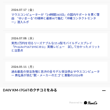
2026.07.17（金）
マウスコンピューターが「24時間365日」の国内サポートを貫く理
由 “ゆいまーる”の精神と最新AIで臨む「沖縄コンタクトセンタ
ー」潜入ルポ
2026.07.08（水）
実売2万円を切るリーズナブルな15.6型モバイルディスプレイ
「ProLite P1671HSC-B1J」実機レビュー 試して分かったメリット
と注意点
2026.05.11（月）
過去最高の受注急増と苦渋の全モデル受注停止――マウスコンピュータ
ー 軣社長が挑む“脱・メーカーのエゴ”と激動の2026年
DAIV KM-I7G6Tのクチコミをみる