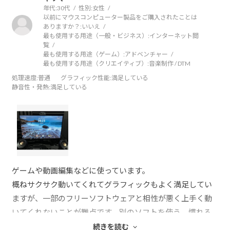
年代:
30代
性別:
女性
以前にマウスコンピューター製品をご購入されたことは
ありますか？:
いいえ
最も使用する用途（一般・ビジネス）:
インターネット閲
覧
最も使用する用途（ゲーム）:
アドベンチャー
最も使用する用途（クリエイティブ）:
音楽制作 / DTM
処理速度
:普通
グラフィック性能
:満足している
静音性・発熱
:満足している
ゲームや動画編集などに使っています。
概ねサクサク動いてくれてグラフィックもよく満足してい
ますが、一部のフリーソフトウェアと相性が悪く上手く動
いてくれないことが難点です。別のソフトを使う、慣れる
などで対応しています。
続きを読む