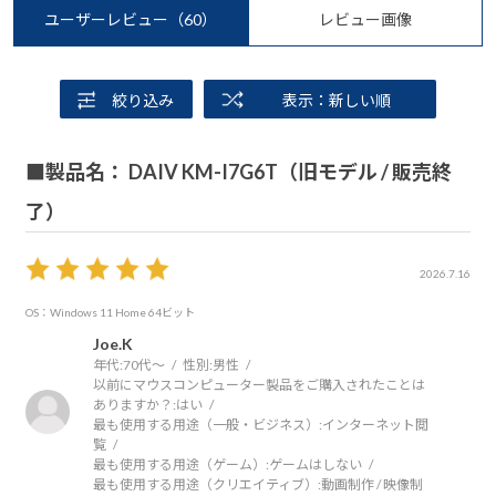
ユーザーレビュー
（60）
レビュー画像
絞り込み
表示：新しい順
■製品名： DAIV KM-I7G6T（旧モデル / 販売終
了）
2026.7.16
OS：Windows 11 Home 64ビット
Joe.K
年代:
70代～
性別:
男性
以前にマウスコンピューター製品をご購入されたことは
ありますか？:
はい
最も使用する用途（一般・ビジネス）:
インターネット閲
覧
最も使用する用途（ゲーム）:
ゲームはしない
最も使用する用途（クリエイティブ）:
動画制作 / 映像制