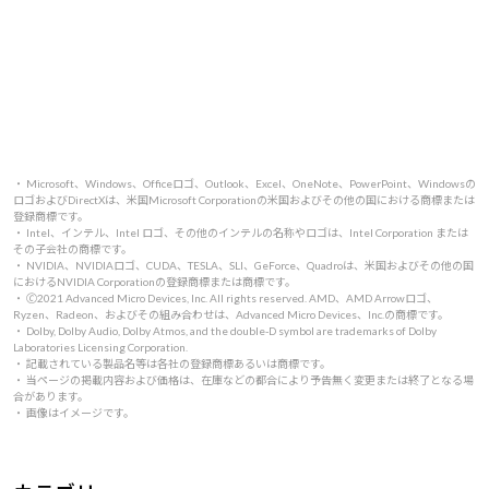
・ Microsoft、Windows、Officeロゴ、Outlook、Excel、OneNote、PowerPoint、Windowsの
ロゴおよびDirectXは、米国Microsoft Corporationの米国およびその他の国における商標または
登録商標です。
・ Intel、インテル、Intel ロゴ、その他のインテルの名称やロゴは、Intel Corporation または
その子会社の商標です。
・ NVIDIA、NVIDIAロゴ、CUDA、TESLA、SLI、GeForce、Quadroは、米国およびその他の国
におけるNVIDIA Corporationの登録商標または商標です。
・ 🄫2021 Advanced Micro Devices, Inc. All rights reserved. AMD、AMD Arrowロゴ、
Ryzen、Radeon、およびその組み合わせは、Advanced Micro Devices、Inc.の商標です。
・ Dolby, Dolby Audio, Dolby Atmos, and the double-D symbol are trademarks of Dolby
Laboratories Licensing Corporation.
・ 記載されている製品名等は各社の登録商標あるいは商標です。
・ 当ページの掲載内容および価格は、在庫などの都合により予告無く変更または終了となる場
合があります。
・ 画像はイメージです。