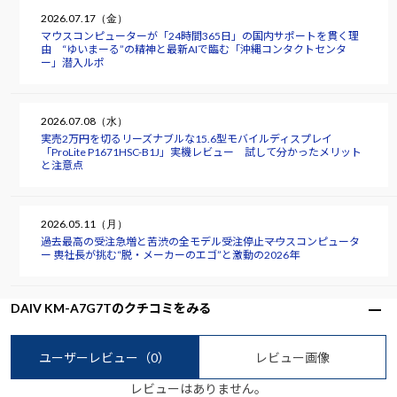
2026.07.17（金）
マウスコンピューターが「24時間365日」の国内サポートを貫く理
由 “ゆいまーる”の精神と最新AIで臨む「沖縄コンタクトセンタ
ー」潜入ルポ
2026.07.08（水）
実売2万円を切るリーズナブルな15.6型モバイルディスプレイ
「ProLite P1671HSC-B1J」実機レビュー 試して分かったメリット
と注意点
2026.05.11（月）
過去最高の受注急増と苦渋の全モデル受注停止――マウスコンピュータ
ー 軣社長が挑む“脱・メーカーのエゴ”と激動の2026年
DAIV KM-A7G7Tのクチコミをみる
ユーザーレビュー
（0）
レビュー画像
レビューはありません。