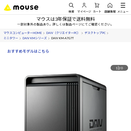
検索
マイページ
カート
店舗情報
メニュー
マウスは3年保証で送料無料
一部対象外の製品あり。詳しくは製品ページにてご確認ください。
マウスコンピューターHOME
DAIV（クリエイターPC）
デスクトップPC
ミニタワー
DAIV KMシリーズ
DAIV KM-A7G7T
おすすめモデルはこちら
1
20