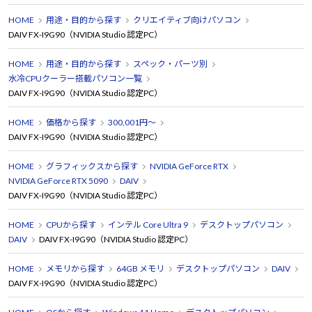
HOME
用途・目的から探す
クリエイティブ向けパソコン
DAIV FX-I9G90（NVIDIA Studio 認定PC）
HOME
用途・目的から探す
スペック・パーツ別
水冷CPUクーラー搭載パソコン一覧
DAIV FX-I9G90（NVIDIA Studio 認定PC）
HOME
価格から探す
300,001円～
DAIV FX-I9G90（NVIDIA Studio 認定PC）
HOME
グラフィックスから探す
NVIDIA GeForce RTX
NVIDIA GeForce RTX 5090
DAIV
DAIV FX-I9G90（NVIDIA Studio 認定PC）
HOME
CPUから探す
インテル Core Ultra 9
デスクトップパソコン
DAIV
DAIV FX-I9G90（NVIDIA Studio 認定PC）
HOME
メモリから探す
64GB メモリ
デスクトップパソコン
DAIV
DAIV FX-I9G90（NVIDIA Studio 認定PC）