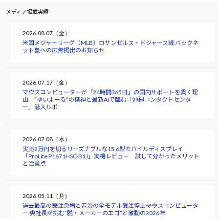
メディア掲載実績
2026.08.07（金）
米国メジャーリーグ（MLB）ロサンゼルス・ドジャース戦 バックネ
ット裏への広告掲出のお知らせ
2026.07.17（金）
マウスコンピューターが「24時間365日」の国内サポートを貫く理
由 “ゆいまーる”の精神と最新AIで臨む「沖縄コンタクトセンタ
ー」潜入ルポ
2026.07.08（水）
実売2万円を切るリーズナブルな15.6型モバイルディスプレイ
「ProLite P1671HSC-B1J」実機レビュー 試して分かったメリット
と注意点
2026.05.11（月）
過去最高の受注急増と苦渋の全モデル受注停止――マウスコンピュータ
ー 軣社長が挑む“脱・メーカーのエゴ”と激動の2026年