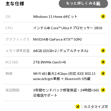
主な仕様
もっと詳しくみる
OS
Windows 11 Home 64ビット
CPU
インテル® Core™ Ultra 9 プロセッサー 285K
グラフィックス
NVIDIA® GeForce RTX™ 5090
メモリ標準容量
64GB (32GB×2 / デュアルチャネル)
M.2 SSD
2TB (NVMe Gen5×4)
無線
Wi-Fi 6E( 最大2.4Gbps )対応 IEEE 802.11
ax/ac/a/b/g/n準拠 ＋ Bluetooth 5内蔵
保証期間
3年間センドバック修理保証・24時間×365
日電話サポート
カスタマイズ可