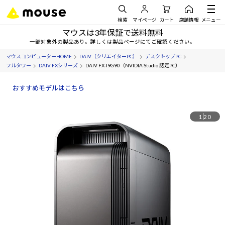
検索
マイページ
カート
店舗情報
メニュー
マウスは3年保証で送料無料
一部対象外の製品あり。詳しくは製品ページにてご確認ください。
マウスコンピューターHOME
DAIV（クリエイターPC）
デスクトップPC
フルタワー
DAIV FXシリーズ
DAIV FX-I9G90（NVIDIA Studio 認定PC）
おすすめモデルはこちら
1
20