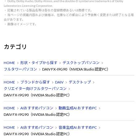
・ Dolby, Dolby Audio, Dolby Atmos, and the double-D symbol are trademarks of Dolby
Laboratories Licensing Corporation.
・ 記載されている製品名等は各社の登録商標あるいは商標です。
・ 当ページの掲載内容および価格は、在庫などの都合により予告無く変更または終了となる場
合があります。
・ 画像はイメージです。
カテゴリ
HOME
形状・タイプから探す
デスクトップパソコン
フルタワーパソコン
DAIV FX-I9G90（NVIDIA Studio 認定PC）
HOME
ブランドから探す
DAIV
デスクトップ
クリエイター向けフルタワーパソコン
DAIV FX-I9G90（NVIDIA Studio 認定PC）
HOME
AIおすすめパソコン
動画生成AI おすすめPC
DAIV FX-I9G90（NVIDIA Studio 認定PC）
HOME
AIおすすめパソコン
音楽生成AI おすすめPC
DAIV FX-I9G90（NVIDIA Studio 認定PC）