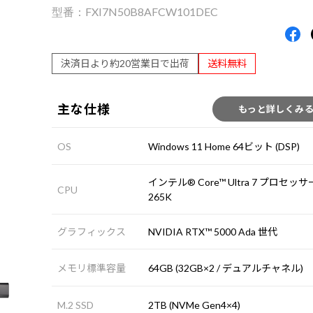
FXI7N50B8AFCW101DEC
決済日より約20営業日で出荷
送料無料
主な仕様
もっと詳しくみ
OS
Windows 11 Home 64ビット (DSP)
インテル® Core™ Ultra 7 プロセッサ
CPU
265K
グラフィックス
NVIDIA RTX™ 5000 Ada 世代
メモリ標準容量
64GB (32GB×2 / デュアルチャネル)
M.2 SSD
2TB (NVMe Gen4×4)