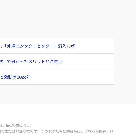
臨む「沖縄コンタクトセンター」潜入ルポ
ュー 試して分かったメリットと注意点
激動の2026年
vices、Inc.の商標です。
orporation の商標および/または登録商標です。その他の社名と製品名は、それらが関連付け