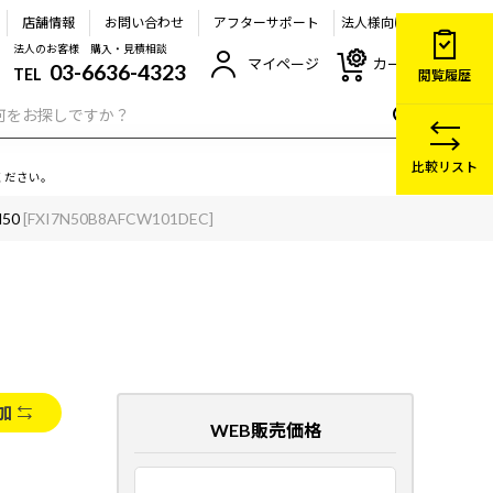
店舗情報
お問い合わせ
アフターサポート
法人様向け
法人のお客様 購入・見積相談
マイページ
カート
03-6636-4323
TEL
閲覧履歴
比較リスト
ください。
N50
[FXI7N50B8AFCW101DEC]
加
WEB販売価格