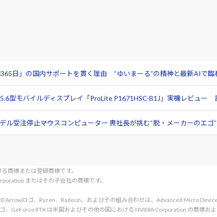
365日」の国内サポートを貫く理由 “ゆいまーる”の精神と最新AIで
6型モバイルディスプレイ「ProLite P1671HSC-B1J」実機レビ
ル受注停止――マウスコンピューター 軣社長が挑む“脱・メーカーのエゴ”と
tionにおける商標または登録商標です。
l Corporation またはその子会社の商標です。
rved. AMD、AMD Arrowロゴ、Ryzen、Radeon、およびその組み合わせは、Advanced Micro De
d. NVIDIA、NVIDIA ロゴ、GeForce RTX は米国およびその他の国における NVIDIA C