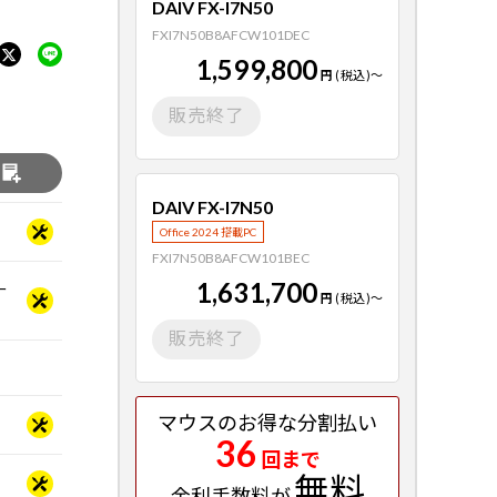
DAIV FX-I7N50
FXI7N50B8AFCW101DEC
1,599,800
円
(税込)
～
販売終了
る
DAIV FX-I7N50
Office 2024 搭載PC
FXI7N50B8AFCW101BEC
1,631,700
ー
円
(税込)
～
販売終了
マウスのお得な分割払い
36
回まで
無料
金利手数料が