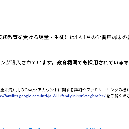
義務教育を受ける児童・生徒には1人1台の学習用端末の
ンが導入されています。
教育機関でも採用されているマ
13歳未満）用のGoogleアカウントに関する詳細やファミリーリンクの機
://families.google.com/intl/ja_ALL/familylink/privacy/notice/
をご覧くだ