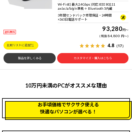
Wi-Fi 6E( 最大2.4Gbps )対応 IEEE 802.11
ax/ac/a/b/g/n準拠 ＋ Bluetooth 5内蔵
3年間センドバック修理保証・24時間
×365日電話サポート
93,280
円
～
送料無料
84,800
税抜
円
～
4.8
（17）
比較リストに追加
製品を詳しくみる
カスタマイズ・購入はこちら
10万円未満のPCがオススメな理由
お手頃価格でサクサク使える
快適なパソコンが選べる！