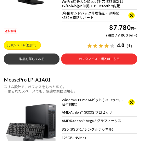
Wi-Fi 6E( 最大2.4Gbps )対応 IEEE 802.11
ax/ac/a/b/g/n準拠 ＋ Bluetooth 5内蔵
3年間センドバック修理保証・24時間
×365日電話サポート
87,780
円
～
送料無料
79,800
税抜
円
～
4.0
（1）
比較リストに追加
製品を詳しくみる
カスタマイズ・購入はこちら
MousePro LP-A1A01
スリム設計で、オフィスをもっと広く。
― 限られたスペースでも、快適な業務環境を。
Windows 11 Pro 64ビット ( PKIDラベル
貼付対応 )
AMD Athlon™ 3000G プロセッサ
AMD Radeon™ Vega 3 グラフィックス
8GB (8GB×1 / シングルチャネル)
128GB (NVMe)