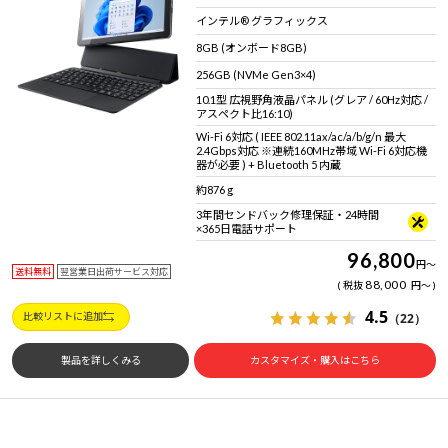
インテル® グラフィックス
8GB (オンボード8GB)
256GB (NVMe Gen3×4)
10.1型 広視野角液晶パネル (グレア / 60Hz対応 /
アスペクト比16:10)
Wi-Fi 6対応 ( IEEE 802.11ax/ac/a/b/g/n 最大
2.4Gbps対応 ※連続160MHz帯域 Wi-Fi 6対応機
器が必要 ) + Bluetooth 5 内蔵
約876 g
3年間センドバック修理保証・24時間
×365日電話サポート
96,800
円
～
送料無料
翌営業日出荷サービス対応
88,000
税抜
円
～
4.5
（22）
比較リストに追加
製品を詳しくみる
カスタマイズ・購入はこちら