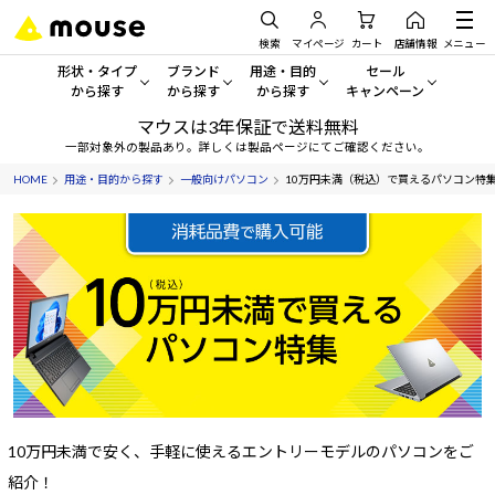
検索
マイページ
カート
店舗情報
メニュー
形状・タイプ
ブランド
用途・目的
セール
から探す
から探す
から探す
キャンペーン
マウスは3年保証で送料無料
形状・タイプから探す をすべてみる
mouse
一般向けパソコン
セール・キャンペーン
一部対象外の製品あり。詳しくは製品ページにてご確認ください。
HOME
用途・目的から探す
一般向けパソコン
10万円未満（税込）で買えるパソコン特集
デスクトップPC
G TUNE
ゲーミングPC・ゲーム向けパソコン
期間限定セール
人気モデルが期間限定・お買
ノートPC
NEXTGEAR
クリエイティブ向け
アウトレットパソコン
すべて新品の旧モデル製品な
タブレット
DAIV
ビジネス向けパソコン
おすすめ目玉パソコン
サーバー
MousePro
学習向けパソコン
今イチオシのパソコンをピッ
ワークステーション
iiyama
スペック/パーツ別
Windows 11
|
Copilot+ PC
10万円未満で安く、手軽に使えるエントリーモデルのパソコンをご
Windows 11
|
Copilot+ PC
ディスプレイ
AIおすすめパソコン
紹介！