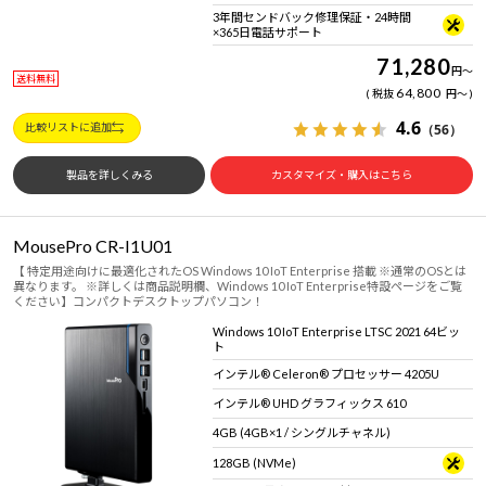
3年間センドバック修理保証・24時間
×365日電話サポート
71,280
円
～
送料無料
64,800
税抜
円
～
4.6
（56）
比較リストに追加
製品を詳しくみる
カスタマイズ・購入はこちら
MousePro CR-I1U01
【 特定用途向けに最適化されたOS Windows 10 IoT Enterprise 搭載 ※通常のOSとは
異なります。 ※詳しくは商品説明欄、Windows 10 IoT Enterprise特設ページをご覧
ください】コンパクトデスクトップパソコン！
Windows 10 IoT Enterprise LTSC 2021 64ビッ
ト
インテル® Celeron® プロセッサー 4205U
インテル® UHD グラフィックス 610
4GB (4GB×1 / シングルチャネル)
128GB (NVMe)