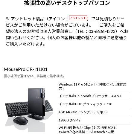
拡張性の高いデスクトップパソコン
※ アウトレット製品（アイコン：
アウトレット
）では見積もりサー
ビスがご利用いただけない場合がございます。
ご購入をご希
望の法人のお客様は法人営業部窓口（TEL：03-6636-4323）へお
問い合わせください。個人のお客様は他の製品と同様に通常通り
ご購入いただけます。
MousePro CR-I1U01
置き場所を選ばない、事務用の最小構成。
Windows 11 Pro 64ビット ( PKIDラベル貼付対
応 )
インテル® Celeron® プロセッサー 4205U
インテル® UHD グラフィックス 610
4GB (4GB×1 / シングルチャネル)
128GB (NVMe)
Wi-Fi 6E( 最大2.4Gbps )対応 IEEE 802.11
ax/ac/a/b/g/n準拠 ＋ Bluetooth 5内蔵