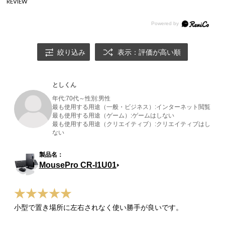
REVIEW
絞り込み
表示：評価が高い順
としくん
年代:
70代～
性別:
男性
最も使用する用途（一般・ビジネス）:
インターネット閲覧
最も使用する用途（ゲーム）:
ゲームはしない
最も使用する用途（クリエイティブ）:
クリエイティブはし
ない
MousePro CR-I1U01
小型で置き場所に左右されなく使い勝手が良いです。