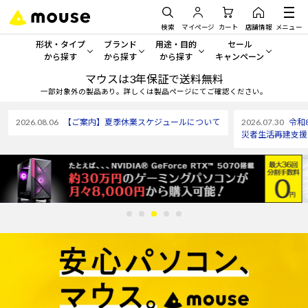
検索
マイページ
カート
店舗情報
メニュー
形状・タイプ
ブランド
用途・目的
セール
から探す
から探す
から探す
キャンペーン
マウスは3年保証で送料無料
形状・タイプから探す をすべてみる
mouse
一般向けパソコン
セール・キャンペーン
一部対象外の製品あり。詳しくは製品ページにてご確認ください。
デスクトップPC
G TUNE
ゲーミングPC・ゲーム向けパソコン
期間限定セール
2026.08.06
【ご案内】夏季休業スケジュールについて
2026.07.30
令和
人気モデルが期間限定・お買
災者生活再建支援
ノートPC
NEXTGEAR
クリエイティブ向け
アウトレットパソコン
すべて新品の旧モデル製品な
タブレット
DAIV
ビジネス向けパソコン
おすすめ目玉パソコン
サーバー
MousePro
学習向けパソコン
今イチオシのパソコンをピッ
ワークステーション
iiyama
スペック/パーツ別
Windows 11
|
Copilot+ PC
Windows 11
|
Copilot+ PC
ディスプレイ
AIおすすめパソコン