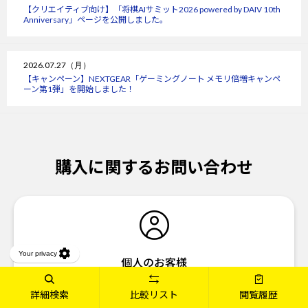
【クリエイティブ向け】「将棋AIサミット2026 powered by DAIV 10th
Anniversary」ページを公開しました。
2026.07.27（月）
【キャンペーン】NEXTGEAR「ゲーミングノート メモリ倍増キャンペ
ーン第1弾」を開始しました！
購入に関するお問い合わせ
個人のお客様
03-6636-4321
TEL
詳細検索
比較リスト
閲覧履歴