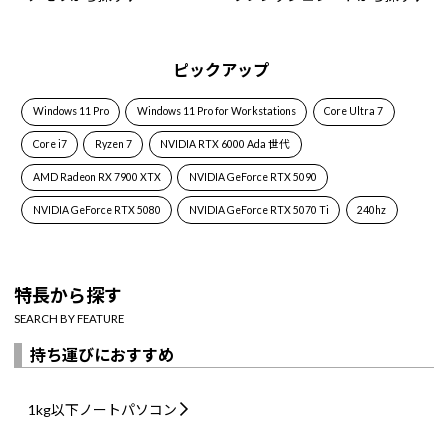
ピックアップ
Windows 11 Pro
Windows 11 Pro for Workstations
Core Ultra 7
Core i7
Ryzen 7
NVIDIA RTX 6000 Ada 世代
AMD Radeon RX 7900 XTX
NVIDIA GeForce RTX 5090
NVIDIA GeForce RTX 5080
NVIDIA GeForce RTX 5070 Ti
240hz
特長から探す
SEARCH BY FEATURE
持ち運びにおすすめ
1kg以下
ノートパソコン