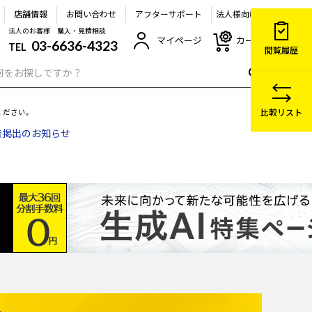
店舗情報
お問い合わせ
アフターサポート
法人様向け
法人のお客様 購入・見積相談
マイページ
カート
03-6636-4323
TEL
閲覧履歴
比較リスト
ください。
ださい（再喚起）
について
告掲出のお知らせ