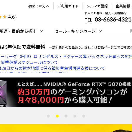
初めての方へ
ご利用ガイド
メルマガ登録
企業情報
個人のお客様 購入・見積相談
4.6
）
03-6636-4321
TEL
用途・目的から探す
セール・キャンペーン
は3年保証で送料無料
一部対象外の製品あり。詳しくは製品ページにてご確認
】夏季休業スケジュールについて
月28日からの熊本地震に係る被災者生活再建支援について
熊本地震の影響によるお荷物のお届けについて
 ご購入前お問い合わせ電話窓口 受付時間変更のお知らせ
「株式会社マウスコンピューター」を装ったメール・サイトにご注意く
LXB2472HD-B1/ PLXB2472H-GB2付属のACアダプターの無償回収
ーリーグ（MLB）ロサンゼルス・ドジャース戦 バックネット裏への広