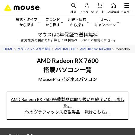
検索
マイページ
カート
店舗情報
メニュー
形状・タイプ
ブランド
用途・目的
セール
から探す
から探す
から探す
キャンペーン
マウスは3年保証で送料無料
形状・タイプから探す をすべてみる
mouse
一般向けパソコン
セール・キャンペーン
一部対象外の製品あり。詳しくは製品ページにてご確認ください。
HOME
グラフィックスから探す
AMD RADEON
AMD Radeon RX 7600
MousePro
デスクトップPC
G TUNE
ゲーミングPC・ゲーム向けパソコン
期間限定セール
人気モデルが期間限定・お買
AMD Radeon RX 7600
ノートPC
NEXTGEAR
クリエイティブ向け
搭載パソコン一覧
アウトレットパソコン
すべて新品の旧モデル製品な
MousePro ビジネスパソコン
タブレット
DAIV
ビジネス向けパソコン
おすすめ目玉パソコン
サーバー
MousePro
学習向けパソコン
今イチオシのパソコンをピッ
AMD Radeon RX 7600搭載製品は取り扱いを終了いたしまし
た。
ワークステーション
iiyama
スペック/パーツ別
Windows 11
|
Copilot+ PC
他のグラフィックス搭載製品一覧はこちら。
Windows 11
|
Copilot+ PC
ディスプレイ
AIおすすめパソコン