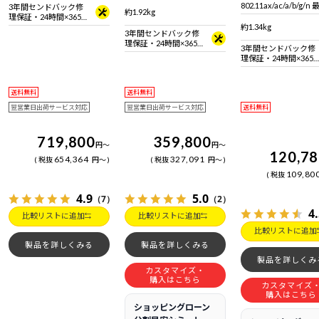
IEEE 802.11 be/ax/ac/a/b/g/n
準拠 ＋ Bluetooth 5内蔵
802.11ax/ac/a/b/g/n
3年間センドバック修
準拠 ＋ Bluetooth 5内蔵
約1.92kg
2.4Gbps対応 ※連続16
理保証・24時間×365
帯域 Wi-Fi 6対応機器
日電話サポート
約1.34kg
3年間センドバック修
+ Bluetooth 5 内蔵
理保証・24時間×365
3年間センドバック修
日電話サポート
理保証・24時間×365
日電話サポート
送料無料
送料無料
翌営業日出荷サービス対応
翌営業日出荷サービス対応
送料無料
719,800
359,800
円
～
円
～
120,7
654,364
327,091
税抜
円
～
税抜
円
～
109,80
税抜
4.9
5.0
（7）
（2）
4
比較リストに追加
比較リストに追加
比較リストに追加
製品を詳しくみる
製品を詳しくみる
製品を詳しくみ
カスタマイズ・
購入はこちら
カスタマイズ
購入はこちら
ショッピングローン