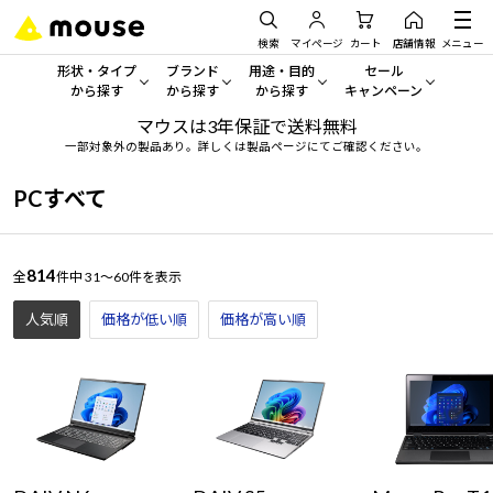
検索
マイページ
カート
店舗情報
メニュー
形状・タイプ
ブランド
用途・目的
セール
から探す
から探す
から探す
キャンペーン
マウスは3年保証で送料無料
形状・タイプから探す をすべてみる
mouse
一般向けパソコン
セール・キャンペーン
一部対象外の製品あり。詳しくは製品ページにてご確認ください。
デスクトップPC
G TUNE
ゲーミングPC・ゲーム向けパソコン
期間限定セール
PCすべて
人気モデルが期間限定・お買
ノートPC
NEXTGEAR
クリエイティブ向け
アウトレットパソコン
814
全
件中
31～60件を表示
すべて新品の旧モデル製品な
タブレット
DAIV
ビジネス向けパソコン
人気順
価格が低い順
価格が高い順
おすすめ目玉パソコン
サーバー
MousePro
学習向けパソコン
今イチオシのパソコンをピッ
ワークステーション
iiyama
スペック/パーツ別
Windows 11
|
Copilot+ PC
Windows 11
|
Copilot+ PC
ディスプレイ
AIおすすめパソコン