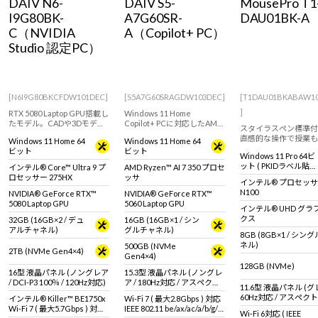
DAIV N6-
DAIV S5-
MousePro T1
Windows 11
|
Copilot+ PC
Windows 11
|
Copilot+ PC
I9G80BK-
A7G60SR-
DAU01BK-A
C（NVIDIA
A（Copilot+ PC）
Studio 認定PC）
[N6I9G80BKCFDW101DEC]
[S5A7G60SRAGDW103DEC]
[T1DAU01BKABAW1
]
RTX 5080 Laptop GPU搭載し
Windows 11 Home
たモデル。CADや3Dモデリ
Copilot+ PCに対応したAMD
スタイラスペン標準付
ングのレンダリングにおす
Ryzen AIシリーズ搭載。RTX
直感的な操作で授業も
Windows 11 Home 64
Windows 11 Home 64
すめなクリエイター向け16
5060 Laptop GPUを採用した
も快適に。
ビット
ビット
型ノートPC
クリエイター向け15.3型ノー
Windows 11 Pro 64ビ
トPC
ット ( PKIDラベル貼付
インテル® Core™ Ultra 9 プ
AMD Ryzen™ AI 7 350 プロセ
対応 )
ロセッサー 275HX
ッサ
インテル® プロセッ
N100
NVIDIA® GeForce RTX™
NVIDIA® GeForce RTX™
5080 Laptop GPU
5060 Laptop GPU
インテル® UHD グラ
クス
32GB (16GB×2 / デュ
16GB (16GB×1 / シン
アルチャネル)
グルチャネル)
8GB (8GB×1 / シン
ネル)
500GB (NVMe
2TB (NVMe Gen4×4)
Gen4×4)
128GB (NVMe)
16型 液晶パネル (ノングレア
15.3型 液晶パネル (ノングレ
/ DCI-P3 100％ / 120Hz対応)
ア / 180Hz対応 / アスペクト
11.6型 液晶パネル (グ
比16:10)
60Hz対応 / アスペク
インテル® Killer™ BE1750x
Wi-Fi 7 ( 最大2.8Gbps ) 対応
16:9)
Wi-Fi 7 ( 最大5.7Gbps ) 対応
IEEE 802.11 be/ax/ac/a/b/g/n
Wi-Fi 6対応 ( IEEE