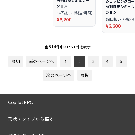
分割目安シミュレー
ショッピングロー
ション
分割目安シミュレ
ション
36回払い（税込/月額）
¥9,900
36回払い（税込/
¥3,300
814
全
件中
31～60件を表示
最初
前のページへ
1
2
3
4
5
次のページへ
最後
Copilot+ PC
形状・タイプから探す