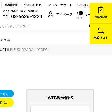
店舗情報
お問い合わせ
アフターサポート
法人様向け
法人のお客様 購入・見積相談
マイページ
カート
03-6636-4323
TEL
閲覧履歴
比較リスト
ください。
3U01
[LPI3U01B7ADAIL02DEC]
WEB販売価格
加