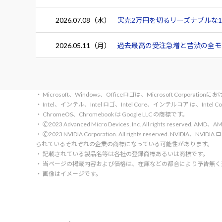
2026.07.08（水）
実売2万円を切るリーズナブルな15.
2026.05.11（月）
過去最高の受注急増と苦渋の全モデ
・ Microsoft、Windows、Officeロゴは、Microsoft Corpora
・ Intel、インテル、Intel ロゴ、Intel Core、インテルコア は、Inte
・ ChromeOS、Chromebook は Google LLC の商標です。
・ 🄫2023 Advanced Micro Devices, Inc. All rights rese
・ 🄫2023 NVIDIA Corporation. All rights reserve
られているそれぞれの企業の商標になっている可能性があります。
・ 記載されている製品名等は各社の登録商標あるいは商標です。
・ 当ページの掲載内容および価格は、在庫などの都合により予告無
・ 画像はイメージです。