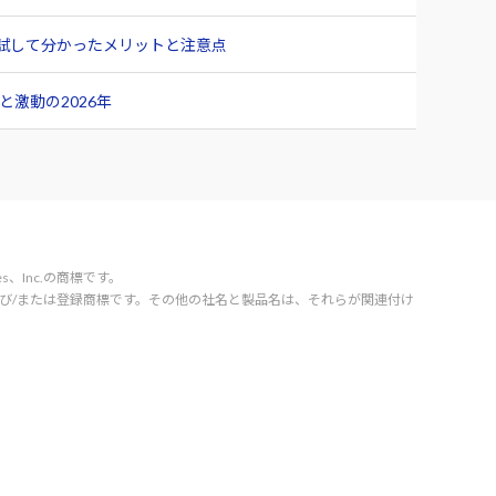
ュー 試して分かったメリットと注意点
激動の2026年
vices、Inc.の商標です。
orporation の商標および/または登録商標です。その他の社名と製品名は、それらが関連付け