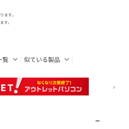
なります。
ます。
一覧
似ている製品