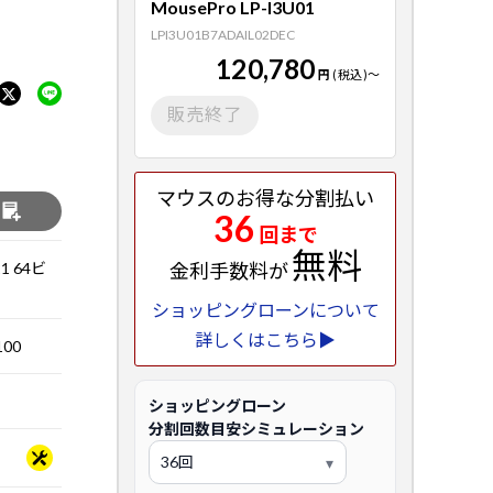
MousePro LP-I3U01
LPI3U01B7ADAIL02DEC
120,780
円
(税込)
～
販売終了
マウスのお得な分割払い
る
36
回まで
無料
21 64ビ
金利手数料が
ショッピングローンについて
詳しくはこちら▶
100
ショッピングローン
分割回数目安シミュレーション