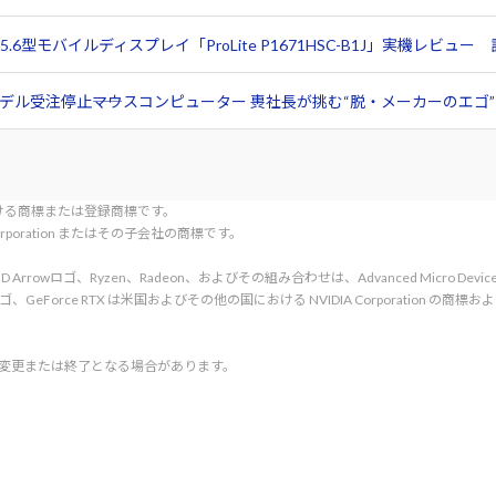
6型モバイルディスプレイ「ProLite P1671HSC-B1J」実機レビ
ル受注停止――マウスコンピューター 軣社長が挑む“脱・メーカーのエゴ”と
tionにおける商標または登録商標です。
l Corporation またはその子会社の商標です。
rved. AMD、AMD Arrowロゴ、Ryzen、Radeon、およびその組み合わせは、Advanced Micro De
d. NVIDIA、NVIDIA ロゴ、GeForce RTX は米国およびその他の国における NVIDIA C
く変更または終了となる場合があります。