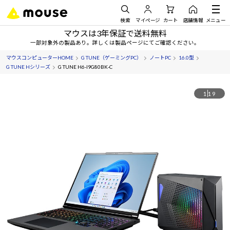
検索
マイページ
カート
店舗情報
メニュー
マウスは3年保証で送料無料
一部対象外の製品あり。詳しくは製品ページにてご確認ください。
マウスコンピューターHOME
G TUNE（ゲーミングPC）
ノートPC
16.0型
G TUNE Hシリーズ
G TUNE H6-I9G80BK-C
1
19