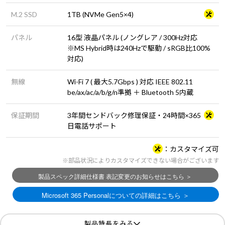
M.2 SSD
1TB (NVMe Gen5×4)
パネル
16型 液晶パネル (ノングレア / 300Hz対応
※MS Hybrid時は240Hzで駆動 / sRGB比100%
対応)
無線
Wi-Fi 7 ( 最大5.7Gbps ) 対応 IEEE 802.11
be/ax/ac/a/b/g/n準拠 ＋ Bluetooth 5内蔵
保証期間
3年間センドバック修理保証・24時間×365
日電話サポート
カスタマイズ可
※部品状況によりカスタマイズできない場合がございます
製品特長をみる