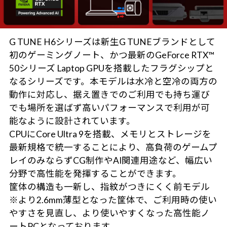
G TUNE H6シリーズは新生G TUNEブランドとして
初のゲーミングノート、かつ最新のGeForce RTX™
50シリーズ Laptop GPUを搭載したフラグシップと
なるシリーズです。本モデルは水冷と空冷の両方の
動作に対応し、据え置きでのご利用でも持ち運び
でも場所を選ばず高いパフォーマンスで利用が可
能なように設計されています。
CPUにCore Ultra 9を搭載、メモリとストレージを
最新規格で統一することにより、高負荷のゲームプ
レイのみならずCG制作やAI関連用途など、幅広い
分野で高性能を発揮することができます。
筐体の構造も一新し、指紋がつきにくく前モデル
※より2.6mm薄型となった筐体で、ご利用時の使い
やすさを見直し、より使いやすくなった高性能ノ
ートPCとなっております。