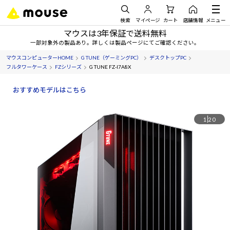
検索
マイページ
カート
店舗情報
メニュー
マウスは3年保証で送料無料
一部対象外の製品あり。詳しくは製品ページにてご確認ください。
マウスコンピューターHOME
G TUNE（ゲーミングPC）
デスクトップPC
フルタワーケース
FZシリーズ
G TUNE FZ-I7A8X
おすすめモデルはこちら
1
20