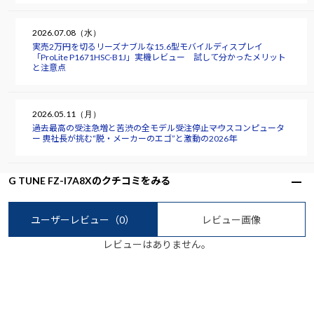
2026.07.08（水）
実売2万円を切るリーズナブルな15.6型モバイルディスプレイ
「ProLite P1671HSC-B1J」実機レビュー 試して分かったメリット
と注意点
2026.05.11（月）
過去最高の受注急増と苦渋の全モデル受注停止――マウスコンピュータ
ー 軣社長が挑む“脱・メーカーのエゴ”と激動の2026年
G TUNE FZ-I7A8Xのクチコミをみる
ユーザーレビュー
（0）
レビュー画像
レビューはありません。