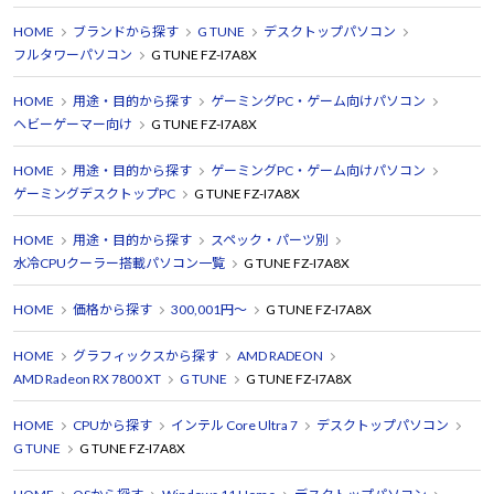
HOME
ブランドから探す
G TUNE
デスクトップパソコン
フルタワーパソコン
G TUNE FZ-I7A8X
HOME
用途・目的から探す
ゲーミングPC・ゲーム向けパソコン
ヘビーゲーマー向け
G TUNE FZ-I7A8X
HOME
用途・目的から探す
ゲーミングPC・ゲーム向けパソコン
ゲーミングデスクトップPC
G TUNE FZ-I7A8X
HOME
用途・目的から探す
スペック・パーツ別
水冷CPUクーラー搭載パソコン一覧
G TUNE FZ-I7A8X
HOME
価格から探す
300,001円～
G TUNE FZ-I7A8X
HOME
グラフィックスから探す
AMD RADEON
AMD Radeon RX 7800 XT
G TUNE
G TUNE FZ-I7A8X
HOME
CPUから探す
インテル Core Ultra 7
デスクトップパソコン
G TUNE
G TUNE FZ-I7A8X