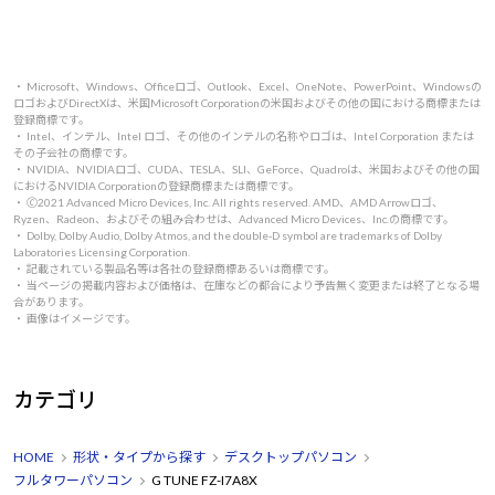
・ Microsoft、Windows、Officeロゴ、Outlook、Excel、OneNote、PowerPoint、Windowsの
ロゴおよびDirectXは、米国Microsoft Corporationの米国およびその他の国における商標または
登録商標です。
・ Intel、インテル、Intel ロゴ、その他のインテルの名称やロゴは、Intel Corporation または
その子会社の商標です。
・ NVIDIA、NVIDIAロゴ、CUDA、TESLA、SLI、GeForce、Quadroは、米国およびその他の国
におけるNVIDIA Corporationの登録商標または商標です。
・ 🄫2021 Advanced Micro Devices, Inc. All rights reserved. AMD、AMD Arrowロゴ、
Ryzen、Radeon、およびその組み合わせは、Advanced Micro Devices、Inc.の商標です。
・ Dolby, Dolby Audio, Dolby Atmos, and the double-D symbol are trademarks of Dolby
Laboratories Licensing Corporation.
・ 記載されている製品名等は各社の登録商標あるいは商標です。
・ 当ページの掲載内容および価格は、在庫などの都合により予告無く変更または終了となる場
合があります。
・ 画像はイメージです。
カテゴリ
HOME
形状・タイプから探す
デスクトップパソコン
フルタワーパソコン
G TUNE FZ-I7A8X