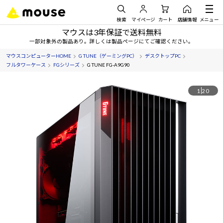
検索
マイページ
カート
店舗情報
メニュー
マウスは3年保証で送料無料
一部対象外の製品あり。詳しくは製品ページにてご確認ください。
マウスコンピューターHOME
G TUNE（ゲーミングPC）
デスクトップPC
フルタワーケース
FGシリーズ
G TUNE FG-A9G90
1
20