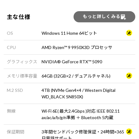
主な仕様
もっと詳しくみる
OS
Windows 11 Home 64ビット
CPU
AMD Ryzen™ 9 9950X3D プロセッサ
グラフィックス
NVIDIA® GeForce RTX™ 5090
メモリ標準容量
64GB (32GB×2 / デュアルチャネル)
M.2 SSD
4TB (NVMe Gen4×4 / Western Digital
WD_BLACK SN850X)
無線
Wi-Fi 6E( 最大2.4Gbps )対応 IEEE 802.11
ax/ac/a/b/g/n準拠 ＋ Bluetooth 5内蔵
保証期間
3年間センドバック修理保証・24時間×365
日電話サポート