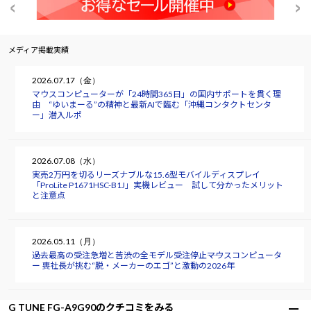
メディア掲載実績
2026.07.17（金）
マウスコンピューターが「24時間365日」の国内サポートを貫く理
由 “ゆいまーる”の精神と最新AIで臨む「沖縄コンタクトセンタ
ー」潜入ルポ
2026.07.08（水）
実売2万円を切るリーズナブルな15.6型モバイルディスプレイ
「ProLite P1671HSC-B1J」実機レビュー 試して分かったメリット
と注意点
2026.05.11（月）
過去最高の受注急増と苦渋の全モデル受注停止――マウスコンピュータ
ー 軣社長が挑む“脱・メーカーのエゴ”と激動の2026年
G TUNE FG-A9G90のクチコミをみる