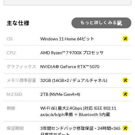
主な仕様
もっと詳しくみる
OS
Windows 11 Home 64ビット
CPU
AMD Ryzen™ 7 9700X プロセッサ
グラフィックス
NVIDIA® GeForce RTX™ 5070
メモリ標準容量
32GB (16GB×2 / デュアルチャネル)
M.2 SSD
2TB (NVMe Gen4×4)
無線
Wi-Fi 6E( 最大2.4Gbps )対応 IEEE 802.11
ax/ac/a/b/g/n準拠 ＋ Bluetooth 5内蔵
保証期間
3年間センドバック修理保証・24時間×365
日電話サポート