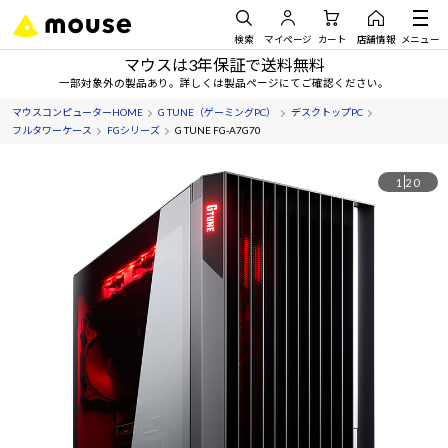
検索
マイページ
カート
店舗情報
メニュー
マウスは3年保証で送料無料
一部対象外の製品あり。詳しくは製品ページにてご確認ください。
マウスコンピューターHOME
G TUNE（ゲーミングPC）
デスクトップPC
フルタワーケース
FGシリーズ
G TUNE FG-A7G70
1
20