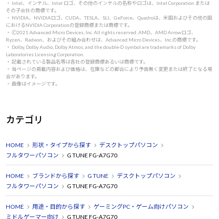
・ Intel、インテル、Intel ロゴ、その他のインテルの名称やロゴは、Intel Corporation または
その子会社の商標です。
・ NVIDIA、NVIDIAロゴ、CUDA、TESLA、SLI、GeForce、Quadroは、米国およびその他の国
におけるNVIDIA Corporationの登録商標または商標です。
・ 🄫2021 Advanced Micro Devices, Inc. All rights reserved. AMD、AMD Arrowロゴ、
Ryzen、Radeon、およびその組み合わせは、Advanced Micro Devices、Inc.の商標です。
・ Dolby, Dolby Audio, Dolby Atmos, and the double-D symbol are trademarks of Dolby
Laboratories Licensing Corporation.
・ 記載されている製品名等は各社の登録商標あるいは商標です。
・ 当ページの掲載内容および価格は、在庫などの都合により予告無く変更または終了となる場
合があります。
・ 画像はイメージです。
カテゴリ
HOME
形状・タイプから探す
デスクトップパソコン
フルタワーパソコン
G TUNE FG-A7G70
HOME
ブランドから探す
G TUNE
デスクトップパソコン
フルタワーパソコン
G TUNE FG-A7G70
HOME
用途・目的から探す
ゲーミングPC・ゲーム向けパソコン
ミドルゲーマー向け
G TUNE FG-A7G70