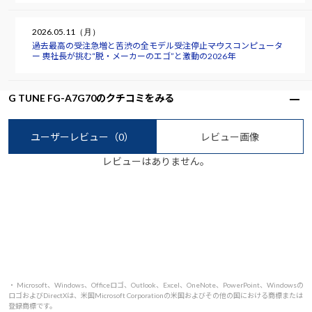
2026.05.11（月）
過去最高の受注急増と苦渋の全モデル受注停止――マウスコンピュータ
ー 軣社長が挑む“脱・メーカーのエゴ”と激動の2026年
G TUNE FG-A7G70のクチコミをみる
ユーザーレビュー
（0）
レビュー画像
レビューはありません。
・ Microsoft、Windows、Officeロゴ、Outlook、Excel、OneNote、PowerPoint、Windowsの
ロゴおよびDirectXは、米国Microsoft Corporationの米国およびその他の国における商標または
登録商標です。