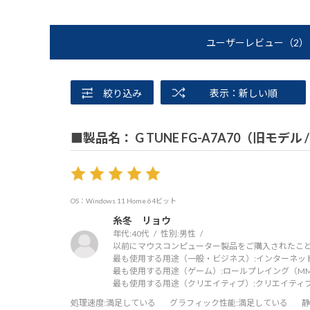
ユーザーレビュー
（2）
絞り込み
表示：新しい順
■製品名： G TUNE FG-A7A70（旧モデル
OS：Windows 11 Home 64ビット
糸冬 リョウ
年代:
40代
性別:
男性
以前にマウスコンピューター製品をご購入されたこと
最も使用する用途（一般・ビジネス）:
インターネッ
最も使用する用途（ゲーム）:
ロールプレイング（MMO
最も使用する用途（クリエイティブ）:
クリエイティ
処理速度
:満足している
グラフィック性能
:満足している
静