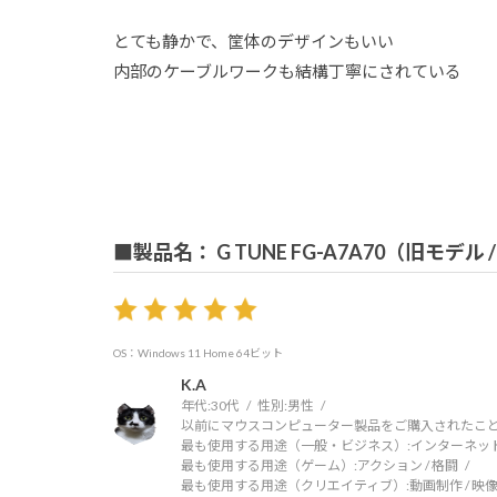
とても静かで、筐体のデザインもいい
内部のケーブルワークも結構丁寧にされている
■製品名： G TUNE FG-A7A70（旧モデル
OS：Windows 11 Home 64ビット
K.A
年代:
30代
性別:
男性
以前にマウスコンピューター製品をご購入されたこと
最も使用する用途（一般・ビジネス）:
インターネッ
最も使用する用途（ゲーム）:
アクション / 格闘
最も使用する用途（クリエイティブ）:
動画制作 / 映像