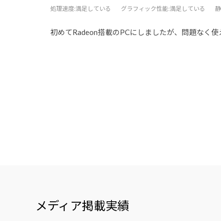
処理速度
:満足している
グラフィック性能
:満足している
静
初めてRadeon搭載のPCにしましたが、問題な
メディア掲載実績