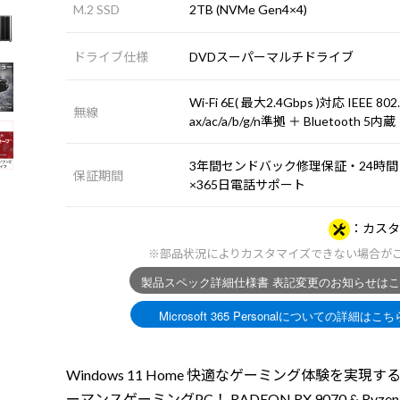
M.2 SSD
2TB (NVMe Gen4×4)
ドライブ仕様
DVDスーパーマルチドライブ
Wi-Fi 6E( 最大2.4Gbps )対応 IEEE 802
無線
ax/ac/a/b/g/n準拠 ＋ Bluetooth 5内蔵
3年間センドバック修理保証・24時間
保証期間
×365日電話サポート
カスタ
※部品状況によりカスタマイズできない場合が
Windows 11 Home 快適なゲーミング体験を実現す
ーマンスゲーミングPC！ RADEON RX 9070 & Ryzen