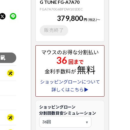
G TUNE FG-A7A70
FGA7A70G6BFDW101DEC
379,800
円
(税込)
～
販売終了
マウスのお得な分割払い
36
る
回まで
無料
金利手数料が
ショッピングローンについて
詳しくはこちら▶
ショッピングローン
分割回数目安シミュレーション