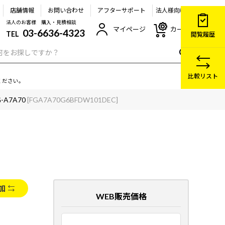
店舗情報
お問い合わせ
アフターサポート
法人様向け
法人のお客様 購入・見積相談
マイページ
カート
03-6636-4323
TEL
閲覧履歴
比較リスト
ください。
G-A7A70
[FGA7A70G6BFDW101DEC]
加
WEB販売価格