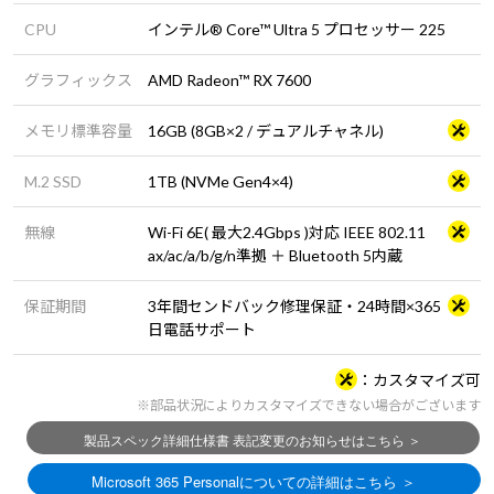
CPU
インテル® Core™ Ultra 5 プロセッサー 225
グラフィックス
AMD Radeon™ RX 7600
メモリ標準容量
16GB (8GB×2 / デュアルチャネル)
M.2 SSD
1TB (NVMe Gen4×4)
無線
Wi-Fi 6E( 最大2.4Gbps )対応 IEEE 802.11
ax/ac/a/b/g/n準拠 ＋ Bluetooth 5内蔵
保証期間
3年間センドバック修理保証・24時間×365
日電話サポート
カスタマイズ可
※部品状況によりカスタマイズできない場合がございます