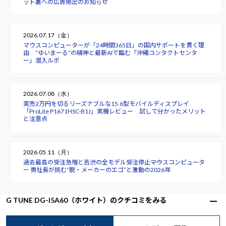
ット裏への広告掲出のお知らせ
2026.07.17（金）
マウスコンピューターが「24時間365日」の国内サポートを貫く理
由 “ゆいまーる”の精神と最新AIで臨む「沖縄コンタクトセンタ
ー」潜入ルポ
2026.07.08（水）
実売2万円を切るリーズナブルな15.6型モバイルディスプレイ
「ProLite P1671HSC-B1J」実機レビュー 試して分かったメリット
と注意点
2026.05.11（月）
過去最高の受注急増と苦渋の全モデル受注停止――マウスコンピュータ
ー 軣社長が挑む“脱・メーカーのエゴ”と激動の2026年
G TUNE DG-I5A60（ホワイト）のクチコミをみる