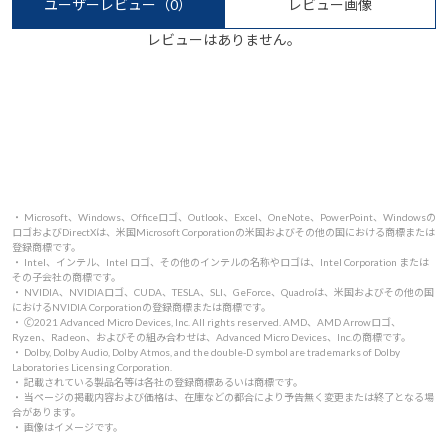
ユーザーレビュー
（0）
レビュー画像
レビューはありません。
・ Microsoft、Windows、Officeロゴ、Outlook、Excel、OneNote、PowerPoint、Windowsの
ロゴおよびDirectXは、米国Microsoft Corporationの米国およびその他の国における商標または
登録商標です。
・ Intel、インテル、Intel ロゴ、その他のインテルの名称やロゴは、Intel Corporation または
その子会社の商標です。
・ NVIDIA、NVIDIAロゴ、CUDA、TESLA、SLI、GeForce、Quadroは、米国およびその他の国
におけるNVIDIA Corporationの登録商標または商標です。
・ 🄫2021 Advanced Micro Devices, Inc. All rights reserved. AMD、AMD Arrowロゴ、
Ryzen、Radeon、およびその組み合わせは、Advanced Micro Devices、Inc.の商標です。
・ Dolby, Dolby Audio, Dolby Atmos, and the double-D symbol are trademarks of Dolby
Laboratories Licensing Corporation.
・ 記載されている製品名等は各社の登録商標あるいは商標です。
・ 当ページの掲載内容および価格は、在庫などの都合により予告無く変更または終了となる場
合があります。
・ 画像はイメージです。