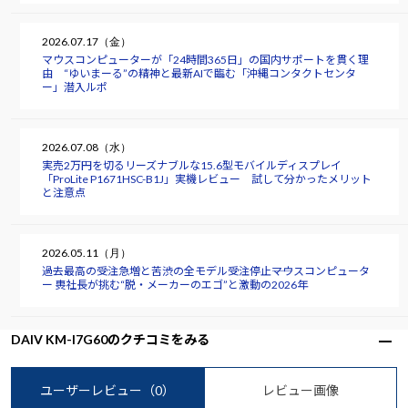
2026.07.17（金）
マウスコンピューターが「24時間365日」の国内サポートを貫く理
由 “ゆいまーる”の精神と最新AIで臨む「沖縄コンタクトセンタ
ー」潜入ルポ
2026.07.08（水）
実売2万円を切るリーズナブルな15.6型モバイルディスプレイ
「ProLite P1671HSC-B1J」実機レビュー 試して分かったメリット
と注意点
2026.05.11（月）
過去最高の受注急増と苦渋の全モデル受注停止――マウスコンピュータ
ー 軣社長が挑む“脱・メーカーのエゴ”と激動の2026年
DAIV KM-I7G60のクチコミをみる
ユーザーレビュー
（0）
レビュー画像