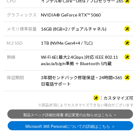
CPU
インテル® Core™ Ultra 7 プロセッサー 265
グラフィックス
NVIDIA® GeForce RTX™ 5060
メモリ標準容量
16GB (8GB×2 / デュアルチャネル)
M.2 SSD
1TB (NVMe Gen4×4 / TLC)
無線
Wi-Fi 6E( 最大2.4Gbps )対応 IEEE 802.11
ax/ac/a/b/g/n準拠 ＋ Bluetooth 5内蔵
保証期間
3年間センドバック修理保証・24時間×365
日電話サポート
カスタマイズ可
※部品状況によりカスタマイズできない場合がございます