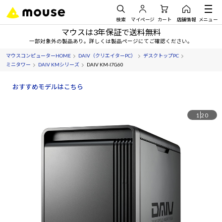
検索
マイページ
カート
店舗情報
メニュー
マウスは3年保証で送料無料
一部対象外の製品あり。詳しくは製品ページにてご確認ください。
マウスコンピューターHOME
DAIV（クリエイターPC）
デスクトップPC
ミニタワー
DAIV KMシリーズ
DAIV KM-I7G60
おすすめモデルはこちら
1
20