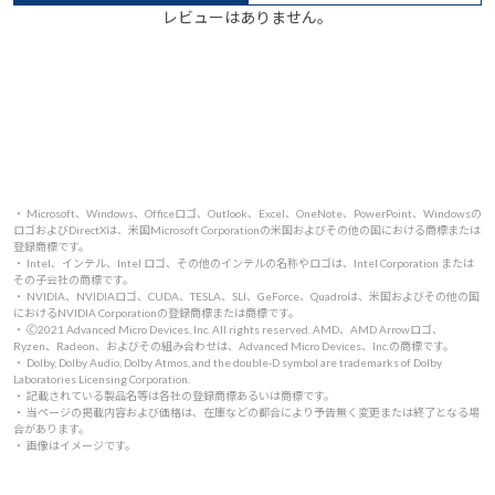
レビューはありません。
・ Microsoft、Windows、Officeロゴ、Outlook、Excel、OneNote、PowerPoint、Windowsの
ロゴおよびDirectXは、米国Microsoft Corporationの米国およびその他の国における商標または
登録商標です。
・ Intel、インテル、Intel ロゴ、その他のインテルの名称やロゴは、Intel Corporation または
その子会社の商標です。
・ NVIDIA、NVIDIAロゴ、CUDA、TESLA、SLI、GeForce、Quadroは、米国およびその他の国
におけるNVIDIA Corporationの登録商標または商標です。
・ 🄫2021 Advanced Micro Devices, Inc. All rights reserved. AMD、AMD Arrowロゴ、
Ryzen、Radeon、およびその組み合わせは、Advanced Micro Devices、Inc.の商標です。
・ Dolby, Dolby Audio, Dolby Atmos, and the double-D symbol are trademarks of Dolby
Laboratories Licensing Corporation.
・ 記載されている製品名等は各社の登録商標あるいは商標です。
・ 当ページの掲載内容および価格は、在庫などの都合により予告無く変更または終了となる場
合があります。
・ 画像はイメージです。