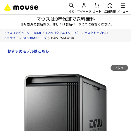
検索
マイページ
カート
店舗情報
メニュー
マウスは3年保証で送料無料
一部対象外の製品あり。詳しくは製品ページにてご確認ください。
マウスコンピューターHOME
DAIV（クリエイターPC）
デスクトップPC
ミニタワー
DAIV KMシリーズ
DAIV KM-A7G70
おすすめモデルはこちら
1
20