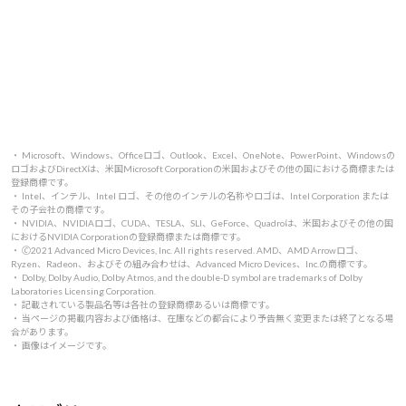
・ Microsoft、Windows、Officeロゴ、Outlook、Excel、OneNote、PowerPoint、Windowsの
ロゴおよびDirectXは、米国Microsoft Corporationの米国およびその他の国における商標または
登録商標です。
・ Intel、インテル、Intel ロゴ、その他のインテルの名称やロゴは、Intel Corporation または
その子会社の商標です。
・ NVIDIA、NVIDIAロゴ、CUDA、TESLA、SLI、GeForce、Quadroは、米国およびその他の国
におけるNVIDIA Corporationの登録商標または商標です。
・ 🄫2021 Advanced Micro Devices, Inc. All rights reserved. AMD、AMD Arrowロゴ、
Ryzen、Radeon、およびその組み合わせは、Advanced Micro Devices、Inc.の商標です。
・ Dolby, Dolby Audio, Dolby Atmos, and the double-D symbol are trademarks of Dolby
Laboratories Licensing Corporation.
・ 記載されている製品名等は各社の登録商標あるいは商標です。
・ 当ページの掲載内容および価格は、在庫などの都合により予告無く変更または終了となる場
合があります。
・ 画像はイメージです。