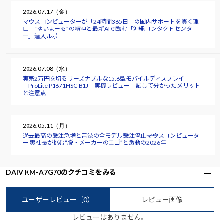
2026.07.17（金）
マウスコンピューターが「24時間365日」の国内サポートを貫く理
由 “ゆいまーる”の精神と最新AIで臨む「沖縄コンタクトセンタ
ー」潜入ルポ
2026.07.08（水）
実売2万円を切るリーズナブルな15.6型モバイルディスプレイ
「ProLite P1671HSC-B1J」実機レビュー 試して分かったメリット
と注意点
2026.05.11（月）
過去最高の受注急増と苦渋の全モデル受注停止――マウスコンピュータ
ー 軣社長が挑む“脱・メーカーのエゴ”と激動の2026年
DAIV KM-A7G70のクチコミをみる
ユーザーレビュー
（0）
レビュー画像
レビューはありません。