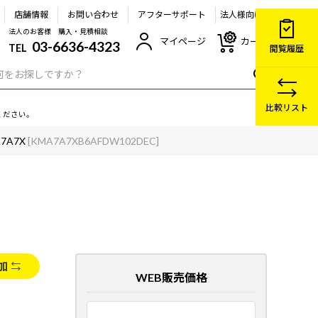
店舗情報
お問い合わせ
アフターサポート
法人様向け
法人のお客様 購入・見積相談
マイページ
カート
03-6636-4323
TEL
閲覧履歴
比較リスト
ください。
A7A7X
[KMA7A7XB6AFDW102DEC]
加
WEB販売価格