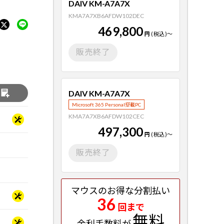
DAIV KM-A7A7X
KMA7A7XB6AFDW102DEC
469,800
円
(税込)
～
販売終了
DAIV KM-A7A7X
る
Microsoft 365 Personal搭載PC
KMA7A7XB6AFDW102CEC
497,300
円
(税込)
～
販売終了
マウスのお得な分割払い
36
回まで
無料
金利手数料が