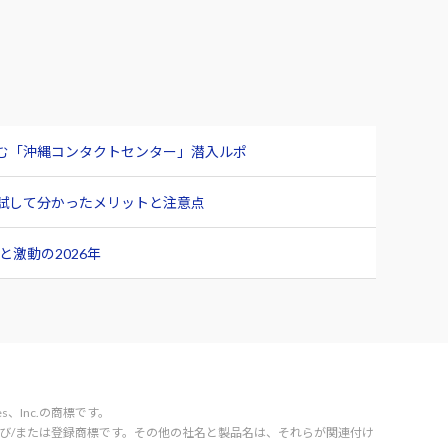
臨む「沖縄コンタクトセンター」潜入ルポ
ュー 試して分かったメリットと注意点
激動の2026年
vices、Inc.の商標です。
orporation の商標および/または登録商標です。その他の社名と製品名は、それらが関連付け