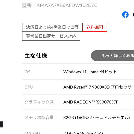
KMA7A7XB6AFDW102DEC
決済日より約4営業日で出荷
送料無料
翌営業日出荷サービス対応
主な仕様
もっと詳しくみ
OS
Windows 11 Home 64ビット
CPU
AMD Ryzen™ 7 9800X3D プロセッサ
グラフィックス
AMD RADEON™ RX 9070 XT
メモリ標準容量
32GB (16GB×2 / デュアルチャネル)
M.2 SSD
2TB (NVMe Gen4×4)