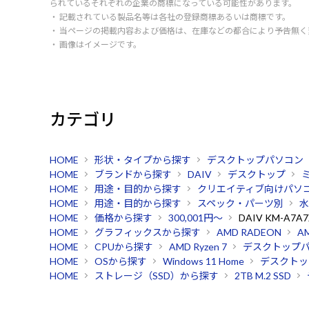
られているそれぞれの企業の商標になっている可能性があります。
・ 記載されている製品名等は各社の登録商標あるいは商標です。
・ 当ページの掲載内容および価格は、在庫などの都合により予告無
・ 画像はイメージです。
カテゴリ
HOME
形状・タイプから探す
デスクトップパソコン
HOME
ブランドから探す
DAIV
デスクトップ
HOME
用途・目的から探す
クリエイティブ向けパソ
HOME
用途・目的から探す
スペック・パーツ別
水
HOME
価格から探す
300,001円～
DAIV KM-A7A7
HOME
グラフィックスから探す
AMD RADEON
AM
HOME
CPUから探す
AMD Ryzen 7
デスクトップ
HOME
OSから探す
Windows 11 Home
デスクトッ
HOME
ストレージ（SSD）から探す
2TB M.2 SSD