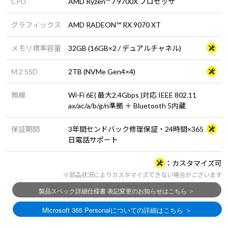
CPU
AMD Ryzen™ 7 9700X プロセッサ
グラフィックス
AMD RADEON™ RX 9070 XT
メモリ標準容量
32GB (16GB×2 / デュアルチャネル)
M.2 SSD
2TB (NVMe Gen4×4)
無線
Wi-Fi 6E( 最大2.4Gbps )対応 IEEE 802.11
ax/ac/a/b/g/n準拠 ＋ Bluetooth 5内蔵
保証期間
3年間センドバック修理保証・24時間×365
日電話サポート
カスタマイズ可
※部品状況によりカスタマイズできない場合がございます