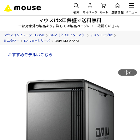
検索
マイページ
カート
店舗情報
メニュー
マウスは3年保証で送料無料
一部対象外の製品あり。詳しくは製品ページにてご確認ください。
マウスコンピューターHOME
DAIV（クリエイターPC）
デスクトップPC
ミニタワー
DAIV KMシリーズ
DAIV KM-A7A7X
おすすめモデルはこちら
1
20