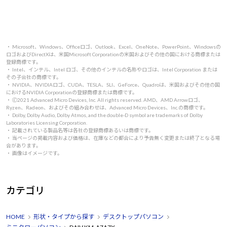
・ Microsoft、Windows、Officeロゴ、Outlook、Excel、OneNote、PowerPoint、Windowsの
ロゴおよびDirectXは、米国Microsoft Corporationの米国およびその他の国における商標または
登録商標です。
・ Intel、インテル、Intel ロゴ、その他のインテルの名称やロゴは、Intel Corporation または
その子会社の商標です。
・ NVIDIA、NVIDIAロゴ、CUDA、TESLA、SLI、GeForce、Quadroは、米国およびその他の国
におけるNVIDIA Corporationの登録商標または商標です。
・ 🄫2021 Advanced Micro Devices, Inc. All rights reserved. AMD、AMD Arrowロゴ、
Ryzen、Radeon、およびその組み合わせは、Advanced Micro Devices、Inc.の商標です。
・ Dolby, Dolby Audio, Dolby Atmos, and the double-D symbol are trademarks of Dolby
Laboratories Licensing Corporation.
・ 記載されている製品名等は各社の登録商標あるいは商標です。
・ 当ページの掲載内容および価格は、在庫などの都合により予告無く変更または終了となる場
合があります。
・ 画像はイメージです。
カテゴリ
HOME
形状・タイプから探す
デスクトップパソコン