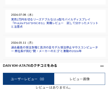
2026.07.08（水）
実売2万円を切るリーズナブルな15.6型モバイルディスプレイ
「ProLite P1671HSC-B1J」実機レビュー 試して分かったメリット
と注意点
2026.05.11（月）
過去最高の受注急増と苦渋の全モデル受注停止――マウスコンピュータ
ー 軣社長が挑む“脱・メーカーのエゴ”と激動の2026年
DAIV KM-A7A7Xのクチコミをみる
ユーザーレビュー
（0）
レビュー画像
レビューはありません。