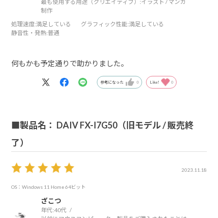
最も使用する用途（クリエイティブ）:
イラスト / マンガ
制作
処理速度
:満足している
グラフィック性能
:満足している
静音性・発熱
:普通
何もかも予定通りで助かりました。
参考になった
0
Like!
0
■製品名： DAIV FX-I7G50（旧モデル / 販売終
了）
2023.11.18
OS：Windows 11 Home 64ビット
ざこつ
年代:
40代