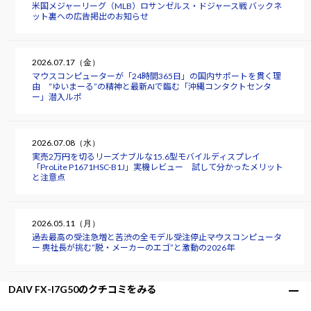
米国メジャーリーグ（MLB）ロサンゼルス・ドジャース戦 バックネ
ット裏への広告掲出のお知らせ
2026.07.17（金）
マウスコンピューターが「24時間365日」の国内サポートを貫く理
由 “ゆいまーる”の精神と最新AIで臨む「沖縄コンタクトセンタ
ー」潜入ルポ
2026.07.08（水）
実売2万円を切るリーズナブルな15.6型モバイルディスプレイ
「ProLite P1671HSC-B1J」実機レビュー 試して分かったメリット
と注意点
2026.05.11（月）
過去最高の受注急増と苦渋の全モデル受注停止――マウスコンピュータ
ー 軣社長が挑む“脱・メーカーのエゴ”と激動の2026年
DAIV FX-I7G50のクチコミをみる