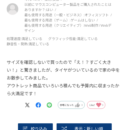
以前にマウスコンピューター製品をご購入されたことは
ありますか？:
はい
最も使用する用途（一般・ビジネス）:
オフィスソフト
最も使用する用途（ゲーム）:
ゲームはしない
最も使用する用途（クリエイティブ）:
Web制作 / Webデ
ザイン
処理速度
:満足している
グラフィック性能
:満足している
静音性・発熱
:満足している
サイズを確認しないで買ったので「え！？すごく大き
い！」と驚きましたが、タイヤがついているので家の中を
お散歩してみました。
アウトレット商品でいろいろ積んでも予算内に収まったか
ら大満足です！
参考になった
0
Like!
0
絞り込み
表示：新しい順