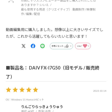
以前にマウスコンピューター製品をご購入されたことは
ありますか？:
いいえ
最も使用する用途（クリエイティブ）:
動画制作 / 映像制
作 / 編集 / 配信
動画編集用に購入しました。想像以上に大きいサイズでし
たが、これから活躍してもらいたいと思います！
参考になった
0
Like!
0
■製品名： DAIV FX-I7G50（旧モデル / 販売終
了）
2023.10.14
OS：Windows 11 Home 64ビット
りんごりらっきょうりゅう
年代:
40代
性別:
女性