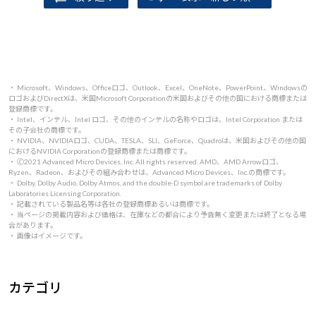
・ Microsoft、Windows、Officeロゴ、Outlook、Excel、OneNote、PowerPoint、Windowsの
ロゴおよびDirectXは、米国Microsoft Corporationの米国およびその他の国における商標または
登録商標です。
・ Intel、インテル、Intel ロゴ、その他のインテルの名称やロゴは、Intel Corporation または
その子会社の商標です。
・ NVIDIA、NVIDIAロゴ、CUDA、TESLA、SLI、GeForce、Quadroは、米国およびその他の国
におけるNVIDIA Corporationの登録商標または商標です。
・ 🄫2021 Advanced Micro Devices, Inc. All rights reserved. AMD、AMD Arrowロゴ、
Ryzen、Radeon、およびその組み合わせは、Advanced Micro Devices、Inc.の商標です。
・ Dolby, Dolby Audio, Dolby Atmos, and the double-D symbol are trademarks of Dolby
Laboratories Licensing Corporation.
・ 記載されている製品名等は各社の登録商標あるいは商標です。
・ 当ページの掲載内容および価格は、在庫などの都合により予告無く変更または終了となる場
合があります。
・ 画像はイメージです。
カテゴリ