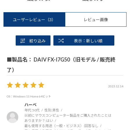
ユーザーレビュー
（3）
レビュー画像
絞り込み
表示：新しい順
■製品名： DAIV FX-I7G50（旧モデル / 販売終
了）
2023.12.14
OS：Windows 11 Home 64ビット
ハーベ
年代:
50代
性別:
男性
以前にマウスコンピューター製品をご購入されたことは
ありますか？:
はい
最も使用する用途（一般・ビジネス）:
回答なし