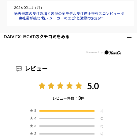
2026.05.11（月）
過去最高の受注急増と苦渋の全モデル受注停止――マウスコンピュータ
ー 軣社長が挑む“脱・メーカーのエゴ”と激動の2026年
DAIV FX-I5G6Tのクチコミをみる
レビュー
5.0
3
レビュー件数：
件
★
5
(3)
★
4
(0)
★
3
(0)
★
2
(0)