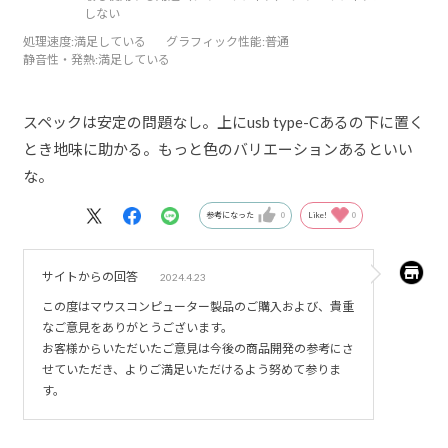
しない
処理速度
:満足している
グラフィック性能
:普通
静音性・発熱
:満足している
スペックは安定の問題なし。上にusb type-Cあるの下に置く
とき地味に助かる。もっと色のバリエーションあるといい
な。
参考になった
0
Like!
0
サイトからの回答
2024.4.23
この度はマウスコンピューター製品のご購入および、貴重
なご意見をありがとうございます。
お客様からいただいたご意見は今後の商品開発の参考にさ
せていただき、よりご満足いただけるよう努めて参りま
す。