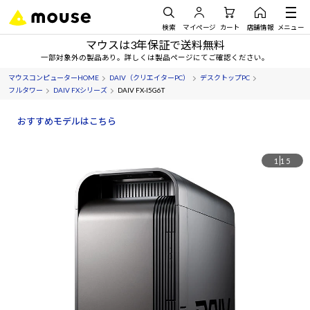
検索
マイページ
カート
店舗情報
メニュー
マウスは3年保証で送料無料
一部対象外の製品あり。詳しくは製品ページにてご確認ください。
マウスコンピューターHOME
DAIV（クリエイターPC）
デスクトップPC
フルタワー
DAIV FXシリーズ
DAIV FX-I5G6T
おすすめモデルはこちら
1
15