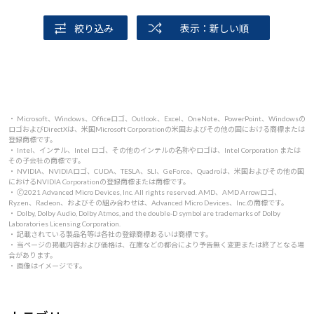
絞り込み
表示：新しい順
・ Microsoft、Windows、Officeロゴ、Outlook、Excel、OneNote、PowerPoint、Windowsの
ロゴおよびDirectXは、米国Microsoft Corporationの米国およびその他の国における商標または
登録商標です。
・ Intel、インテル、Intel ロゴ、その他のインテルの名称やロゴは、Intel Corporation または
その子会社の商標です。
・ NVIDIA、NVIDIAロゴ、CUDA、TESLA、SLI、GeForce、Quadroは、米国およびその他の国
におけるNVIDIA Corporationの登録商標または商標です。
・ 🄫2021 Advanced Micro Devices, Inc. All rights reserved. AMD、AMD Arrowロゴ、
Ryzen、Radeon、およびその組み合わせは、Advanced Micro Devices、Inc.の商標です。
・ Dolby, Dolby Audio, Dolby Atmos, and the double-D symbol are trademarks of Dolby
Laboratories Licensing Corporation.
・ 記載されている製品名等は各社の登録商標あるいは商標です。
・ 当ページの掲載内容および価格は、在庫などの都合により予告無く変更または終了となる場
合があります。
・ 画像はイメージです。