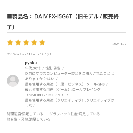
■製品名： DAIV FX-I5G6T（旧モデル / 販売終
了）
2024.4.29
OS：Windows 11 Home 64ビット
pyoku
年代:
30代
性別:
男性
以前にマウスコンピューター製品をご購入されたことは
ありますか？:
はい
最も使用する用途（一般・ビジネス）:
メール/SNS
最も使用する用途（ゲーム）:
ロールプレイング
（MMORPG・MORPG）
最も使用する用途（クリエイティブ）:
クリエイティブは
しない
処理速度
:満足している
グラフィック性能
:満足している
静音性・発熱
:満足している