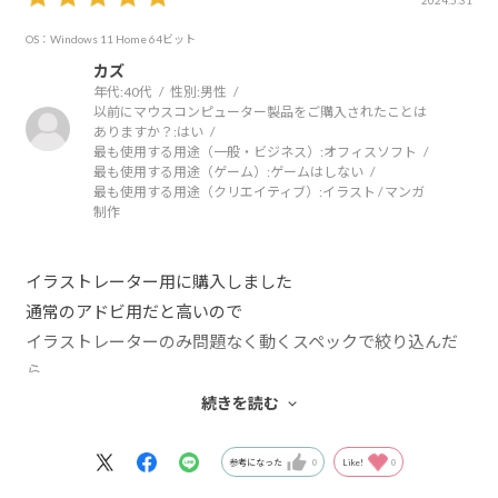
2024.5.31
OS：Windows 11 Home 64ビット
カズ
年代:
40代
性別:
男性
以前にマウスコンピューター製品をご購入されたことは
ありますか？:
はい
最も使用する用途（一般・ビジネス）:
オフィスソフト
最も使用する用途（ゲーム）:
ゲームはしない
最も使用する用途（クリエイティブ）:
イラスト / マンガ
制作
イラストレーター用に購入しました
通常のアドビ用だと高いので
イラストレーターのみ問題なく動くスペックで絞り込んだ
ら
こちらのPCになりました
続きを読む
問題なく動いています
参考になった
0
Like!
0