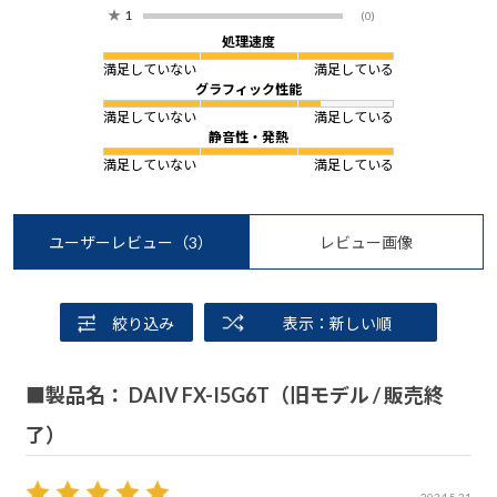
★
1
(0)
処理速度
満足していない
満足している
グラフィック性能
満足していない
満足している
静音性・発熱
満足していない
満足している
ユーザーレビュー
（3）
レビュー画像
絞り込み
表示：新しい順
■製品名： DAIV FX-I5G6T（旧モデル / 販売終
了）