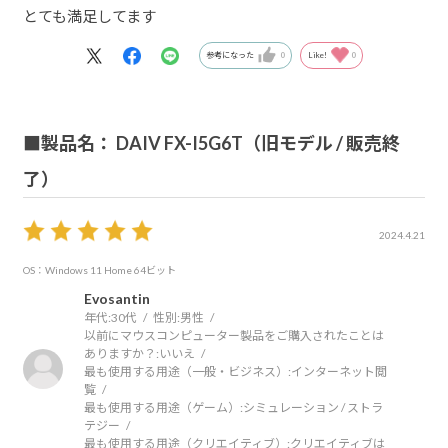
とても満足してます
参考になった
0
Like!
0
■製品名： DAIV FX-I5G6T（旧モデル / 販売終
了）
2024.4.21
OS：Windows 11 Home 64ビット
Evosantin
年代:
30代
性別:
男性
以前にマウスコンピューター製品をご購入されたことは
ありますか？:
いいえ
最も使用する用途（一般・ビジネス）:
インターネット閲
覧
最も使用する用途（ゲーム）:
シミュレーション / ストラ
テジー
最も使用する用途（クリエイティブ）:
クリエイティブは