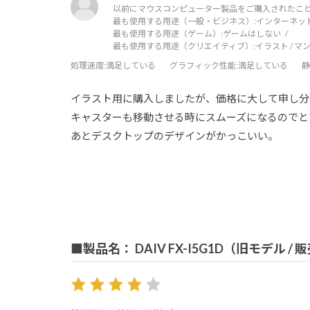
以前にマウスコンピューター製品をご購入されたこと
最も使用する用途（一般・ビジネス）:
インターネッ
最も使用する用途（ゲーム）:
ゲームはしない
最も使用する用途（クリエイティブ）:
イラスト / マ
処理速度
:満足している
グラフィック性能
:満足している
静
イラスト用に購入しましたが、価格に大して申し分
キャスターも移動させる時にスムーズになるのでと
あとデスクトップのデザインがかっこいい。
■製品名： DAIV FX-I5G1D（旧モデル /