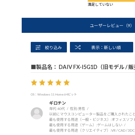
満足していない
ユーザーレビュー
（9）
絞り込み
表示：新しい順
■製品名： DAIV FX-I5G1D（旧モデル /
OS：Windows 11 Home 64ビット
ギロチン
年代:
40代
性別:
男性
以前にマウスコンピューター製品をご購入されたこと
最も使用する用途（一般・ビジネス）:
オフィスソフ
最も使用する用途（ゲーム）:
ゲームはしない
最も使用する用途（クリエイティブ）:
VR / CAD / 3