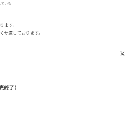
している
ります。
くサ道しております。
 販売終了）