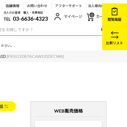
店舗情報
お問い合わせ
アフターサポート
法人様向け
法人のお客様 購入・見積相談
マイページ
カート
03-6636-4323
TEL
閲覧履歴
比較リスト
ください。
G1D
[FXI5G1DB7ACAW101DECWA]
加
WEB販売価格