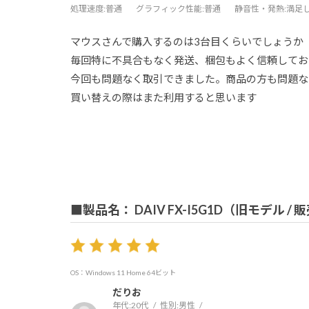
処理速度
:普通
グラフィック性能
:普通
静音性・発熱
:満足
マウスさんで購入するのは3台目くらいでしょうか
毎回特に不具合もなく発送、梱包もよく信頼してお
今回も問題なく取引できました。商品の方も問題な
買い替えの際はまた利用すると思います
■製品名： DAIV FX-I5G1D（旧モデル /
OS：Windows 11 Home 64ビット
だりお
年代:
20代
性別:
男性