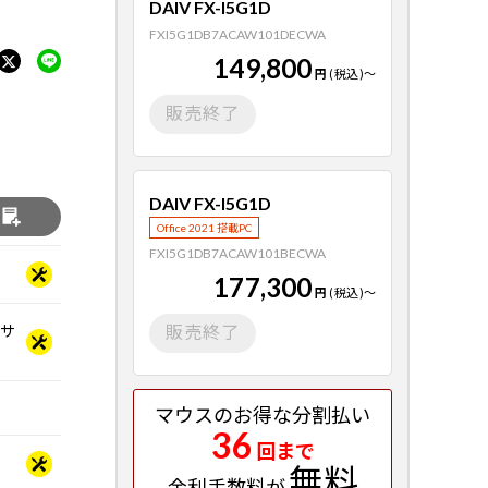
DAIV FX-I5G1D
FXI5G1DB7ACAW101DECWA
149,800
円
(税込)
～
販売終了
DAIV FX-I5G1D
る
Office 2021 搭載PC
FXI5G1DB7ACAW101BECWA
177,300
円
(税込)
～
ッサ
販売終了
マウスのお得な分割払い
36
回まで
無料
金利手数料が