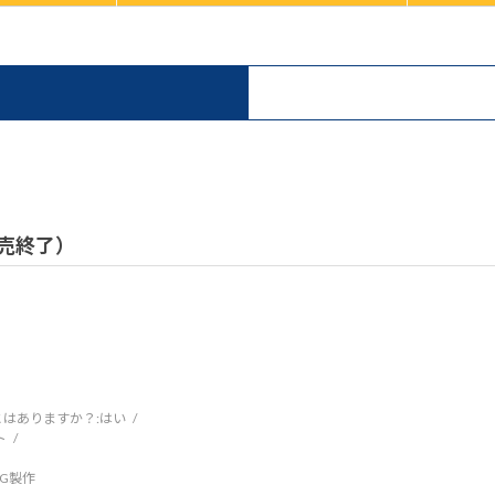
 販売終了）
はありますか？:
はい
ト
DCG製作