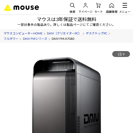
検索
マイページ
カート
店舗情報
メニュー
マウスは3年保証で送料無料
一部対象外の製品あり。詳しくは製品ページにてご確認ください。
マウスコンピューターHOME
DAIV（クリエイターPC）
デスクトップPC
フルタワー
DAIV FMシリーズ
DAIV FM-A7G80
1
19