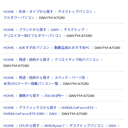
HOME
形状・タイプから探す
デスクトップパソコン
フルタワーパソコン
DAIV FM-A7G80
HOME
ブランドから探す
DAIV
デスクトップ
クリエイター向けフルタワーパソコン
DAIV FM-A7G80
HOME
AIおすすめパソコン
動画生成AI おすすめPC
DAIV FM-A7G80
HOME
用途・目的から探す
クリエイティブ向けパソコン
DAIV FM-A7G80
HOME
用途・目的から探す
スペック・パーツ別
水冷CPUクーラー搭載パソコン一覧
DAIV FM-A7G80
HOME
価格から探す
300,001円～
DAIV FM-A7G80
HOME
グラフィックスから探す
NVIDIA GeForce RTX
NVIDIA GeForce RTX 5080
DAIV
DAIV FM-A7G80
HOME
CPUから探す
AMD Ryzen 7
デスクトップパソコン
DAIV