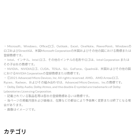
・ Microsoft、Windows、Officeロゴ、Outlook、Excel、OneNote、PowerPoint、Windowsの
ロゴおよびDirectXは、米国Microsoft Corporationの米国およびその他の国における商標または
登録商標です。
・ Intel、インテル、Intel ロゴ、その他のインテルの名称やロゴは、Intel Corporation または
その子会社の商標です。
・ NVIDIA、NVIDIAロゴ、CUDA、TESLA、SLI、GeForce、Quadroは、米国およびその他の国
におけるNVIDIA Corporationの登録商標または商標です。
・ 🄫2021 Advanced Micro Devices, Inc. All rights reserved. AMD、AMD Arrowロゴ、
Ryzen、Radeon、およびその組み合わせは、Advanced Micro Devices、Inc.の商標です。
・ Dolby, Dolby Audio, Dolby Atmos, and the double-D symbol are trademarks of Dolby
Laboratories Licensing Corporation.
・ 記載されている製品名等は各社の登録商標あるいは商標です。
・ 当ページの掲載内容および価格は、在庫などの都合により予告無く変更または終了となる場
合があります。
・ 画像はイメージです。
カテゴリ