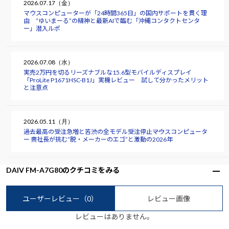
2026.07.17（金）
マウスコンピューターが「24時間365日」の国内サポートを貫く理
由 “ゆいまーる”の精神と最新AIで臨む「沖縄コンタクトセンタ
ー」潜入ルポ
2026.07.08（水）
実売2万円を切るリーズナブルな15.6型モバイルディスプレイ
「ProLite P1671HSC-B1J」実機レビュー 試して分かったメリット
と注意点
2026.05.11（月）
過去最高の受注急増と苦渋の全モデル受注停止――マウスコンピュータ
ー 軣社長が挑む“脱・メーカーのエゴ”と激動の2026年
DAIV FM-A7G80のクチコミをみる
ユーザーレビュー
（0）
レビュー画像
レビューはありません。