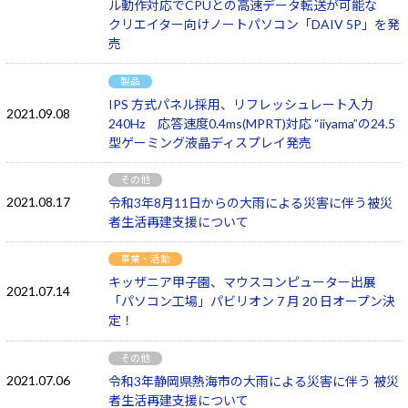
ル動作対応でCPUとの高速データ転送が可能な
クリエイター向けノートパソコン「DAIV 5P」を発
売
製品
IPS 方式パネル採用、リフレッシュレート入力
2021.09.08
240Hz 応答速度0.4ms(MPRT)対応 “iiyama”の24.5
型ゲーミング液晶ディスプレイ発売
その他
2021.08.17
令和3年8月11日からの大雨による災害に伴う被災
者生活再建支援について
事業・活動
キッザニア甲子園、マウスコンピューター出展
2021.07.14
「パソコン工場」パビリオン 7 月 20 日オープン決
定！
その他
2021.07.06
令和3年静岡県熱海市の大雨による災害に伴う 被災
者生活再建支援について