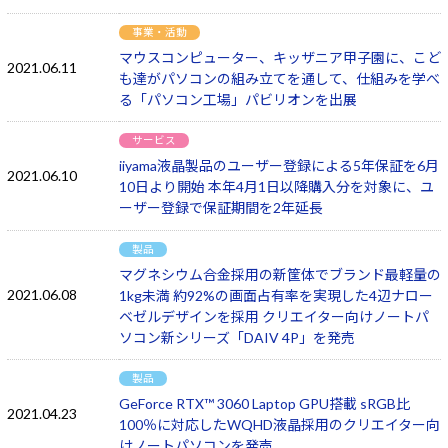
事業・活動
マウスコンピューター、キッザニア甲子園に、こど
2021.06.11
も達がパソコンの組み立てを通して、仕組みを学べ
る「パソコン工場」パビリオンを出展
サービス
iiyama液晶製品のユーザー登録による5年保証を6月
2021.06.10
10日より開始 本年4月1日以降購入分を対象に、ユ
ーザー登録で保証期間を2年延長
製品
マグネシウム合金採用の新筐体でブランド最軽量の
2021.06.08
1kg未満 約92%の画面占有率を実現した4辺ナロー
ベゼルデザインを採用 クリエイター向けノートパ
ソコン新シリーズ「DAIV 4P」を発売
製品
GeForce RTX™ 3060 Laptop GPU搭載 sRGB比
2021.04.23
100％に対応したWQHD液晶採用のクリエイター向
けノートパソコンを発売