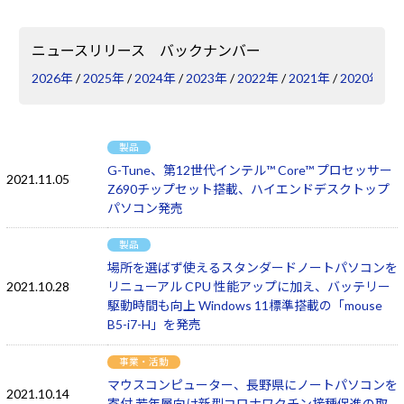
Windows 11
|
Copilot+ PC
Windows 11
|
Copilot+ PC
ニュースリリース バックナンバー
2026年
/
2025年
/
2024年
/
2023年
/
2022年
/
2021年
/
2020年
/
2
製品
G-Tune、第12世代インテル™ Core™ プロセッサー
2021.11.05
Z690チップセット搭載、ハイエンドデスクトップ
パソコン発売
製品
場所を選ばず使えるスタンダードノートパソコンを
2021.10.28
リニューアル CPU 性能アップに加え、バッテリー
駆動時間も向上 Windows 11標準搭載の「mouse
B5-i7-H」を発売
事業・活動
マウスコンピューター、長野県にノートパソコンを
2021.10.14
寄付 若年層向け新型コロナワクチン接種促進の取