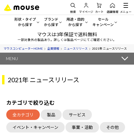
検索
マイページ
カート
店舗情報
メニュー
形状・タイプ
ブランド
用途・目的
セール
から探す
から探す
から探す
キャンペーン
マウスは3年保証で送料無料
形状・タイプから探す をすべてみる
mouse
一般向けパソコン
セール・キャンペーン
一部対象外の製品あり。詳しくは製品ページにてご確認ください。
マウスコンピューターHOME
企業情報
ニュースリリース
2021年 ニュースリリース
デスクトップPC
G TUNE
ゲーミングPC・ゲーム向けパソコン
期間限定セール
人気モデルが期間限定・お買
MENU
ノートPC
NEXTGEAR
クリエイティブ向け
アウトレットパソコン
すべて新品の旧モデル製品な
2021年 ニュースリリース
タブレットPC
DAIV
ビジネス向けパソコン
おすすめ目玉パソコン
サーバー
MousePro
学習向けパソコン
今イチオシのパソコンをピッ
カテゴリで絞り込む
ワークステーション
iiyama
スペック/パーツ別
Windows 11
|
Copilot+ PC
全カテゴリ
製品
サービス
Windows 11
|
Copilot+ PC
ディスプレイ
AIおすすめパソコン
イベント・キャンペーン
事業・活動
その他