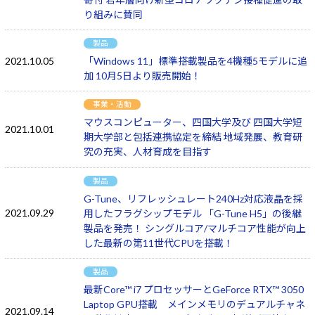
り組みに賛同
製品
2021.10.05
「Windows 11」標準搭載製品を4機種5モデルに追
加 10月5日より販売開始！
事業・活動
マウスコンピューター、四国大学及び 四国大学短
2021.10.01
期大学部と包括連携協定を締結 地域発展、教育研
究の充実、人材育成を目指す
製品
G-Tune、リフレッシュレート240Hz対応液晶を採
2021.09.29
用したフラグシップモデル 「G-Tune H5」の後継
製品を発売！ シングルコア/マルチコア性能が向上
した最新の第11世代CPUを搭載！
製品
最新Core™ i7 プロセッサーとGeForce RTX™ 3050
Laptop GPU搭載 メインメモリのデュアルチャネ
2021.09.14