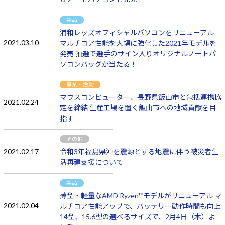
製品
浦和レッズオフィシャルパソコンをリニューアル
2021.03.10
マルチコア性能を大幅に強化した2021年モデルを
発売 抽選で選手のサイン入りオリジナルノートパ
ソコンバッグが当たる！
事業・活動
マウスコンピューター、長野県飯山市と包括連携協
2021.02.24
定を締結 生産工場を置く飯山市への地域貢献を目
指す
その他
2021.02.17
令和3年福島県沖を震源とする地震に伴う被災者生
活再建支援について
製品
薄型・軽量なAMD Ryzen™モデルがリニューアル マ
2021.02.04
ルチコア性能アップで、バッテリー動作時間も向上
14型、15.6型の選べるサイズで、2月4日（木）よ